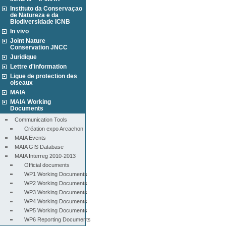
Instituto da Conservaçao
de Natureza e da
Biodiversidade ICNB
In vivo
Joint Nature
Conservation JNCC
Juridique
Lettre d'information
Ligue de protection des
oiseaux
MAIA
MAIA Working
Documents
Communication Tools
Création expo Arcachon
MAIA Events
MAIA GIS Database
MAIA Interreg 2010-2013
Official documents
WP1 Working Documents
WP2 Working Documents
WP3 Working Documents
WP4 Working Documents
WP5 Working Documents
WP6 Reporting Documents