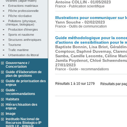
vivantes (algue-maërl)
Antoine COLLIN - 01/05/2023
Extractions matériaux
France - Publication scientifique
Pêche professionnelle
Pêche récréative
Illustrations pour communiquer sur l
Pollutions (physique, 
Yann Souche - 02/02/2023
chimique, biologique)
France - Outils de communication
Production d'énergies
Sports et nautisme
Guide méthodologique pour la concep
Structures anthropiques
d'actions de sensibilisation pour le 
Tourisme
Baptiste Bonnin, Lisa Briot, Géraldin
Trafic maritime
Comptour, Daphné Duvernay, Clarenc
Urbanisation du littoral
Samba, Camille Lecomte, Céline Mari
Jamila Poydenot, Chloé Schwendeman
Gouvernance /
27/01/2023
Concertation
France - Guide - recommandations
Guide d’élaboration de
plan de gestions
Guide de priorisation des
Résultats 1 à 10 sur 1279
Résultats par pa
enjeux
Guide -
recommandations
Habitats
Hiérarchisation des
enjeux
Image
Institudo Nacional de
Recursos Biologico IP
INRB I.P - IPIMAR