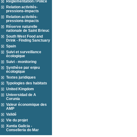
Réglementation / Police
Relation activités-
pressions-impacts
Relation activités-
pressions-impacts
Réserve naturelle
nationale de Saint Brieuc
South West Food and
Drink - Finding Sanctuary
Spain
Suivi et surveillance
écologique
Suivi - monitoring
Synthèse par enjeu
écologique
Textes juridiques
Typologies des habitats
United Kingdom
Universidad de A
Corunia
Valeur économique des
AMP
Validé
Vie du projet
Xuntia Galicia -
Conselleria do Mar