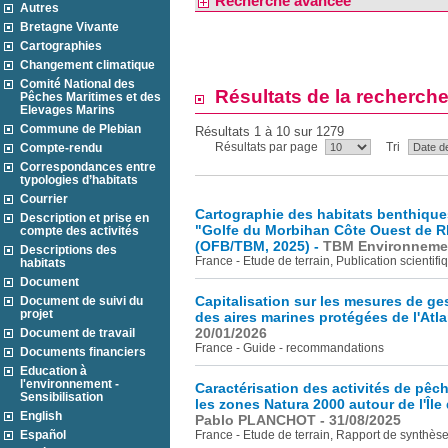
Recherche avancée
Autres
Bretagne Vivante
Cartographies
Changement climatique
Comité National des
Résultats de la recherch
Pêches Maritimes et des
Elevages Marins
Commune de Plebian
Résultats 1 à 10 sur 1279
Résultats par page
Tri
Compte-rendu
Correspondances entre
typologies d’habitats
Courrier
Cartographie des habitats benthique
Description et prise en
"Golfe du Morbihan Côte Ouest de 
compte des activités
(OFB/TBM, 2025) -
TBM Environnemen
Descriptions des
France - Etude de terrain, Publication scientif
habitats
Document
Capitalisation sur les mesures de ges
Document de suivi du
projet
des aires marines protégées de l'Atl
20/01/2026
Document de travail
France - Guide - recommandations
Documents financiers
Education à
l'environnement -
Caractérisation des activités de pêch
Sensibilisation
les zones Natura 2000 autour de l'Île
English
Pablo PLANCHOT - 31/08/2025
Español
France - Etude de terrain, Rapport de synthès