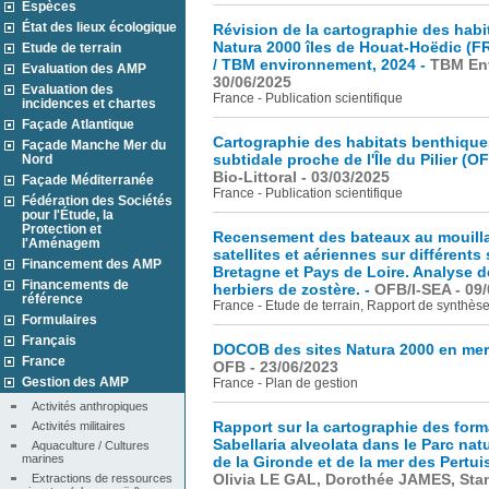
Espèces
État des lieux écologique
Révision de la cartographie des habit
Natura 2000 îles de Houat-Hoëdic (
Etude de terrain
/ TBM environnement, 2024 -
TBM En
Evaluation des AMP
30/06/2025
Evaluation des
France - Publication scientifique
incidences et chartes
Façade Atlantique
Cartographie des habitats benthiques
Façade Manche Mer du
subtidale proche de l'Île du Pilier (OF
Nord
Bio-Littoral - 03/03/2025
Façade Méditerranée
France - Publication scientifique
Fédération des Sociétés
pour l'Étude, la
Protection et
Recensement des bateaux au mouillag
l'Aménagem
satellites et aériennes sur différent
Financement des AMP
Bretagne et Pays de Loire. Analyse d
Financements de
herbiers de zostère. -
OFB/I-SEA - 09
référence
France - Etude de terrain, Rapport de synthès
Formulaires
Français
DOCOB des sites Natura 2000 en mer
France
OFB - 23/06/2023
Gestion des AMP
France - Plan de gestion
Activités anthropiques
Rapport sur la cartographie des forma
Activités militaires
Sabellaria alveolata dans le Parc natu
Aquaculture / Cultures 
marines
de la Gironde et de la mer des Pertui
Olivia LE GAL, Dorothée JAMES, Sta
Extractions de ressources 