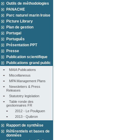
Outils de méthodologies
PANACHE
Parc naturel marin Iroise
Picture Library
Plan de gestion
Portugal
Português
Présentation PPT
Presse
Publication scientifique
Publications grand public
MAIA Publications
Miscellaneous
MPA Management Plans
Newsletters & Press 
Releases
Statutotry legislation
Table ronde des 
gestionnaires FR
2012 - Le Pouliguen
2013 - Quibron
Rapport de synthèse
Référentiels et bases de
données