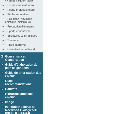
vivantes (algue-maërl)
Extractions matériaux
Pêche professionnelle
Pêche récréative
Pollutions (physique, 
chimique, biologique)
Production d'énergies
Sports et nautisme
Structures anthropiques
Tourisme
Trafic maritime
Urbanisation du littoral
Gouvernance /
Concertation
Guide d’élaboration de
plan de gestions
Guide de priorisation des
enjeux
Guide -
recommandations
Habitats
Hiérarchisation des
enjeux
Image
Institudo Nacional de
Recursos Biologico IP
INRB I.P - IPIMAR