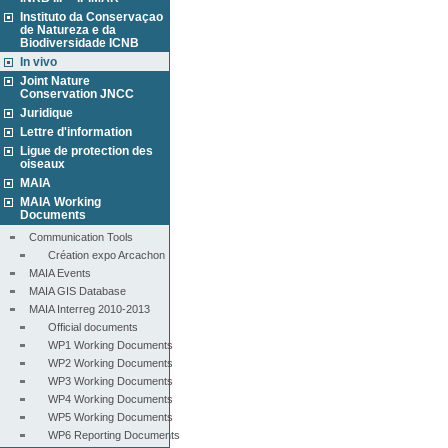
Instituto da Conservaçao
de Natureza e da
Biodiversidade ICNB
In vivo
Joint Nature
Conservation JNCC
Juridique
Lettre d'information
Ligue de protection des
oiseaux
MAIA
MAIA Working
Documents
Communication Tools
Création expo Arcachon
MAIA Events
MAIA GIS Database
MAIA Interreg 2010-2013
Official documents
WP1 Working Documents
WP2 Working Documents
WP3 Working Documents
WP4 Working Documents
WP5 Working Documents
WP6 Reporting Documents