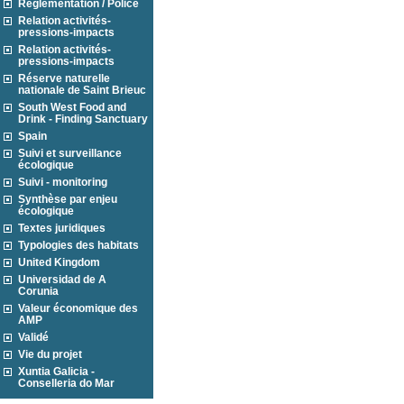
Réglementation / Police
Relation activités-
pressions-impacts
Relation activités-
pressions-impacts
Réserve naturelle
nationale de Saint Brieuc
South West Food and
Drink - Finding Sanctuary
Spain
Suivi et surveillance
écologique
Suivi - monitoring
Synthèse par enjeu
écologique
Textes juridiques
Typologies des habitats
United Kingdom
Universidad de A
Corunia
Valeur économique des
AMP
Validé
Vie du projet
Xuntia Galicia -
Conselleria do Mar