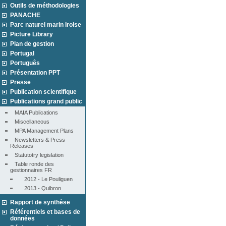
Outils de méthodologies
PANACHE
Parc naturel marin Iroise
Picture Library
Plan de gestion
Portugal
Português
Présentation PPT
Presse
Publication scientifique
Publications grand public
MAIA Publications
Miscellaneous
MPA Management Plans
Newsletters & Press 
Releases
Statutotry legislation
Table ronde des 
gestionnaires FR
2012 - Le Pouliguen
2013 - Quibron
Rapport de synthèse
Référentiels et bases de
données