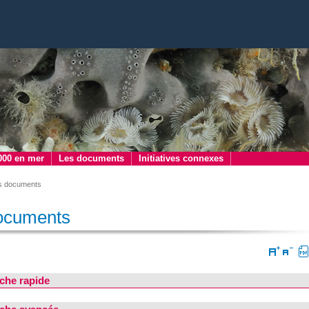
000 en mer
Les documents
Initiatives connexes
s documents
ocuments
che rapide