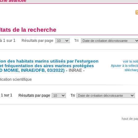
che avancée
tats de la recherche
à 1 sur 1
Résultats par page
Tri
tion des habitats marins utilisés par l'esturgeon
voir la not
t fréquentation des aires marines protégées
Ajouter à la sélect
&D MOMIE, INRAE/OFB, 03/2022) -
INRAE -
téléchar
2
ication scientifique
 1 sur 1
Résultats par page
Tri
haut de pa