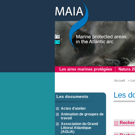
Les aires marines protégées
Natura 2
Accueil
> Le
Les d
Les documents
Actes d'atelier
Animation de groupes de
travail
Recher
Association du Grand
Littoral Atlantique
(AGLIA)