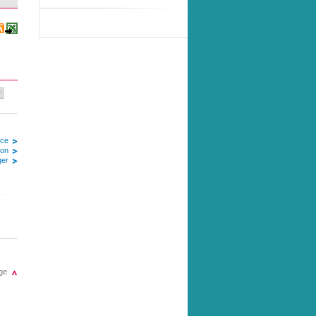
ice
ion
ger
ge