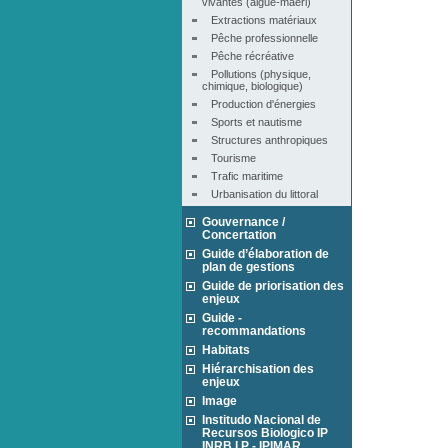
vivantes (algue-maërl)
Extractions matériaux
Pêche professionnelle
Pêche récréative
Pollutions (physique, 
chimique, biologique)
Production d'énergies
Sports et nautisme
Structures anthropiques
Tourisme
Trafic maritime
Urbanisation du littoral
Gouvernance /
Concertation
Guide d’élaboration de
plan de gestions
Guide de priorisation des
enjeux
Guide -
recommandations
Habitats
Hiérarchisation des
enjeux
Image
Institudo Nacional de
Recursos Biologico IP
INRB I.P - IPIMAR