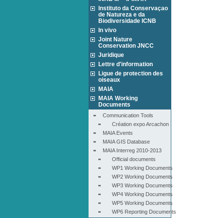
Instituto da Conservaçao
de Natureza e da
Biodiversidade ICNB
In vivo
Joint Nature
Conservation JNCC
Juridique
Lettre d'information
Ligue de protection des
oiseaux
MAIA
MAIA Working
Documents
Communication Tools
Création expo Arcachon
MAIA Events
MAIA GIS Database
MAIA Interreg 2010-2013
Official documents
WP1 Working Documents
WP2 Working Documents
WP3 Working Documents
WP4 Working Documents
WP5 Working Documents
WP6 Reporting Documents