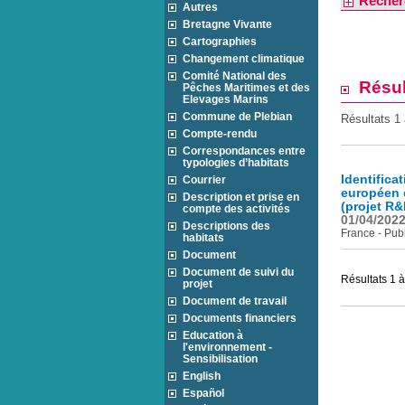
Recher
Autres
Bretagne Vivante
Cartographies
Changement climatique
Comité National des
Résul
Pêches Maritimes et des
Elevages Marins
Commune de Plebian
Résultats 1 
Compte-rendu
Correspondances entre
typologies d’habitats
Identifica
Courrier
européen e
Description et prise en
(projet R
compte des activités
01/04/202
Descriptions des
France - Publ
habitats
Document
Document de suivi du
Résultats 1 à
projet
Document de travail
Documents financiers
Education à
l'environnement -
Sensibilisation
English
Español