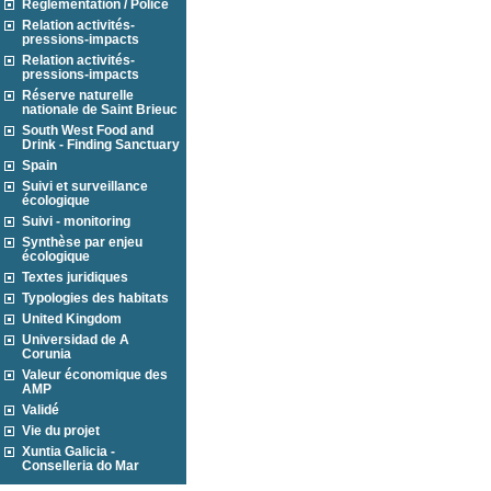
Réglementation / Police
Relation activités-
pressions-impacts
Relation activités-
pressions-impacts
Réserve naturelle
nationale de Saint Brieuc
South West Food and
Drink - Finding Sanctuary
Spain
Suivi et surveillance
écologique
Suivi - monitoring
Synthèse par enjeu
écologique
Textes juridiques
Typologies des habitats
United Kingdom
Universidad de A
Corunia
Valeur économique des
AMP
Validé
Vie du projet
Xuntia Galicia -
Conselleria do Mar