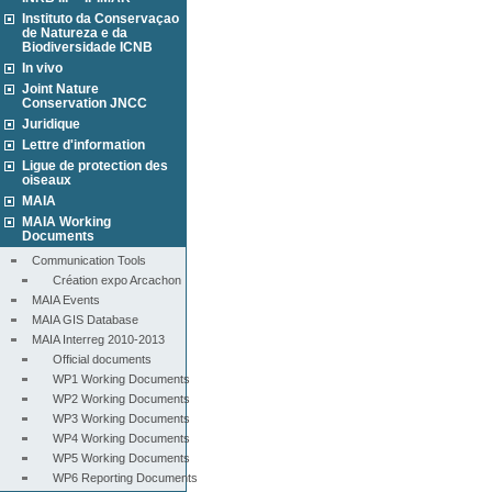
Instituto da Conservaçao
de Natureza e da
Biodiversidade ICNB
In vivo
Joint Nature
Conservation JNCC
Juridique
Lettre d'information
Ligue de protection des
oiseaux
MAIA
MAIA Working
Documents
Communication Tools
Création expo Arcachon
MAIA Events
MAIA GIS Database
MAIA Interreg 2010-2013
Official documents
WP1 Working Documents
WP2 Working Documents
WP3 Working Documents
WP4 Working Documents
WP5 Working Documents
WP6 Reporting Documents