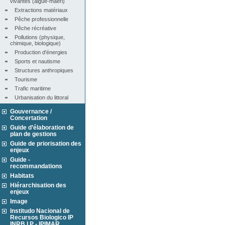
vivantes (algue-maërl)
Extractions matériaux
Pêche professionnelle
Pêche récréative
Pollutions (physique, 
chimique, biologique)
Production d'énergies
Sports et nautisme
Structures anthropiques
Tourisme
Trafic maritime
Urbanisation du littoral
Gouvernance /
Concertation
Guide d’élaboration de
plan de gestions
Guide de priorisation des
enjeux
Guide -
recommandations
Habitats
Hiérarchisation des
enjeux
Image
Institudo Nacional de
Recursos Biologico IP
INRB I.P - IPIMAR