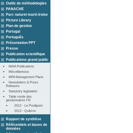
Outils de méthodologies
PANACHE
Parc naturel marin Iroise
Picture Library
Plan de gestion
Portugal
Português
Présentation PPT
Presse
Publication scientifique
Publications grand public
MAIA Publications
Miscellaneous
MPA Management Plans
Newsletters & Press 
Releases
Statutotry legislation
Table ronde des 
gestionnaires FR
2012 - Le Pouliguen
2013 - Quibron
Rapport de synthèse
Référentiels et bases de
données