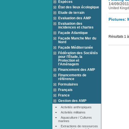
Espèces
14/09/2011
État des lieux écologique
United Kingd
Etude de terrain
Evaluation des AMP
Pictures: 
Evaluation des
incidences et chartes
Façade Atlantique
Résultats 1 à
Façade Manche Mer du
Nord
Façade Méditerranée
Fédération des Sociétés
pour l'Étude, la
Protection et
l'Aménagem
Financement des AMP
Financements de
référence
Formulaires
Français
France
Gestion des AMP
Activités anthropiques
Activités militaires
Aquaculture / Cultures 
marines
Extractions de ressources 