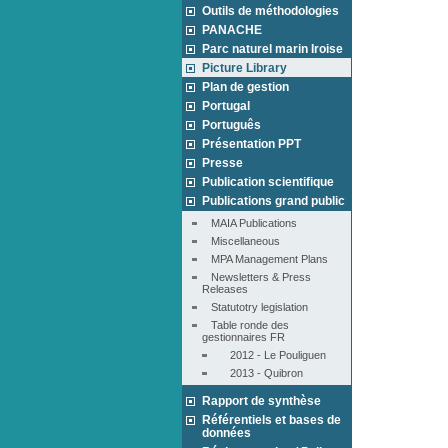
Outils de méthodologies
PANACHE
Parc naturel marin Iroise
Picture Library
Plan de gestion
Portugal
Português
Présentation PPT
Presse
Publication scientifique
Publications grand public
MAIA Publications
Miscellaneous
MPA Management Plans
Newsletters & Press 
Releases
Statutotry legislation
Table ronde des 
gestionnaires FR
2012 - Le Pouliguen
2013 - Quibron
Rapport de synthèse
Référentiels et bases de
données