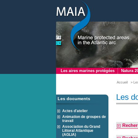
Les aires marines protégées
Natura 2
Accueil
> Le
Les d
Les documents
Actes d'atelier
Animation de groupes de
travail
Recher
Association du Grand
Littoral Atlantique
(AGLIA)