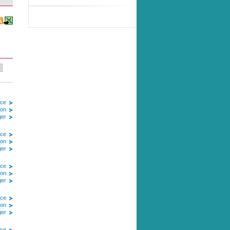
ice
ion
ger
ice
ion
ger
ice
ion
ger
ice
ion
ger
ice