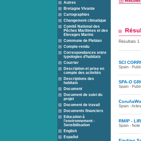
Recher
Autres
Bretagne Vivante
Cartographies
Changement climatique
Comité National des
Résul
Pêches Maritimes et des
Elevages Marins
Commune de Plebian
Résultats 1 
Compte-rendu
Correspondances entre
typologies d’habitats
SCI CORR
Courrier
Spain - Publi
Description et prise en
compte des activités
Descriptions des
SPA-O GRO
habitats
Spain - Publi
Document
Document de suivi du
projet
CoruñaWo
Document de travail
Spain - Actes
Documents financiers
Education à
l'environnement -
RMIP - LI
Sensibilisation
Spain - Note
English
Español
Finding Sa