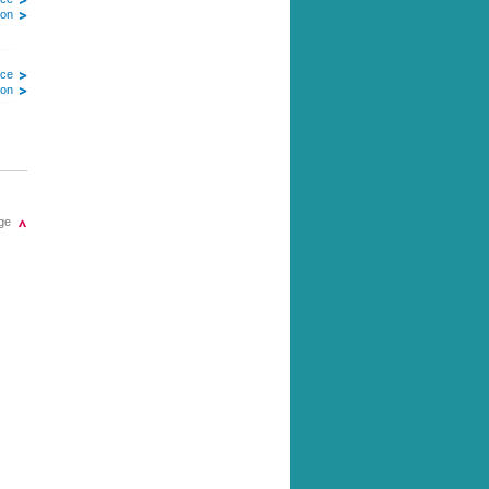
ion
ice
ion
ge