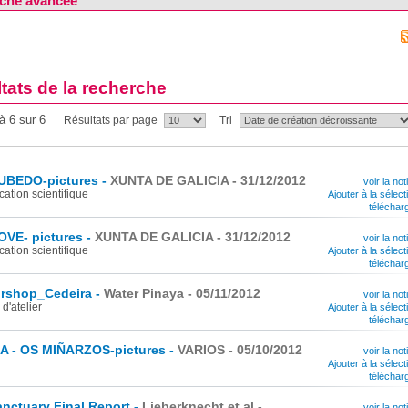
che avancée
tats de la recherche
à 6 sur 6
Résultats par page
Tri
UBEDO-pictures -
XUNTA DE GALICIA - 31/12/2012
voir la not
cation scientifique
Ajouter à la sélect
téléchar
VE- pictures -
XUNTA DE GALICIA - 31/12/2012
voir la not
cation scientifique
Ajouter à la sélect
téléchar
rshop_Cedeira -
Water Pinaya - 05/11/2012
voir la not
 d'atelier
Ajouter à la sélect
téléchar
RA - OS MIÑARZOS-pictures -
VARIOS - 05/10/2012
voir la not
Ajouter à la sélect
téléchar
nctuary Final Report -
Lieberknecht et al -
voir la not