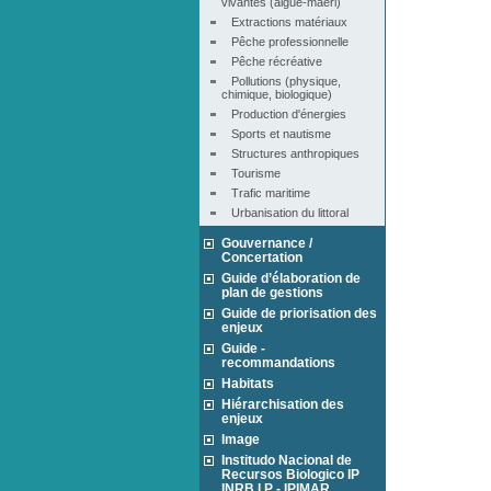
vivantes (algue-maërl)
Extractions matériaux
Pêche professionnelle
Pêche récréative
Pollutions (physique, 
chimique, biologique)
Production d'énergies
Sports et nautisme
Structures anthropiques
Tourisme
Trafic maritime
Urbanisation du littoral
Gouvernance /
Concertation
Guide d’élaboration de
plan de gestions
Guide de priorisation des
enjeux
Guide -
recommandations
Habitats
Hiérarchisation des
enjeux
Image
Institudo Nacional de
Recursos Biologico IP
INRB I.P - IPIMAR