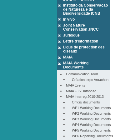
Instituto da Conservaçao
de Natureza e da
Biodiversidade ICNB
In vivo
Joint Nature
Conservation JNCC
Juridique
Lettre d'information
Ligue de protection des
oiseaux
MAIA
MAIA Working
Documents
Communication Tools
Création expo Arcachon
MAIA Events
MAIA GIS Database
MAIA Interreg 2010-2013
Official documents
WP1 Working Documents
WP2 Working Documents
WP3 Working Documents
WP4 Working Documents
WP5 Working Documents
WP6 Reporting Documents