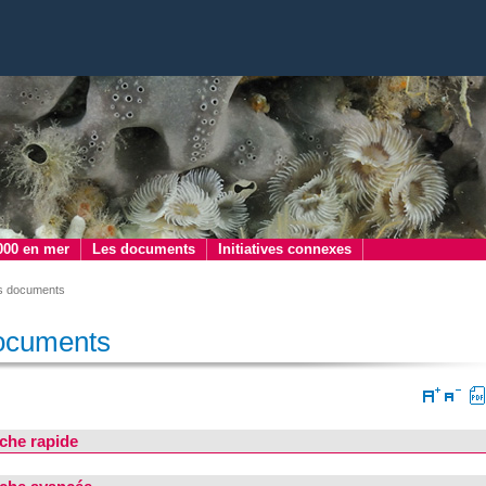
000 en mer
Les documents
Initiatives connexes
s documents
ocuments
che rapide