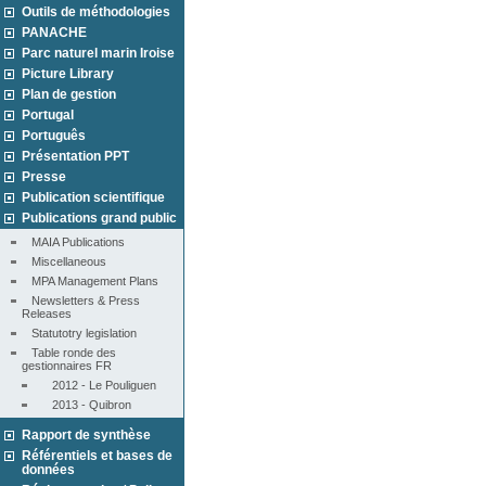
Outils de méthodologies
PANACHE
Parc naturel marin Iroise
Picture Library
Plan de gestion
Portugal
Português
Présentation PPT
Presse
Publication scientifique
Publications grand public
MAIA Publications
Miscellaneous
MPA Management Plans
Newsletters & Press 
Releases
Statutotry legislation
Table ronde des 
gestionnaires FR
2012 - Le Pouliguen
2013 - Quibron
Rapport de synthèse
Référentiels et bases de
données