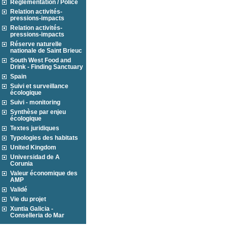
Réglementation / Police
Relation activités-
pressions-impacts
Relation activités-
pressions-impacts
Réserve naturelle
nationale de Saint Brieuc
South West Food and
Drink - Finding Sanctuary
Spain
Suivi et surveillance
écologique
Suivi - monitoring
Synthèse par enjeu
écologique
Textes juridiques
Typologies des habitats
United Kingdom
Universidad de A
Corunia
Valeur économique des
AMP
Validé
Vie du projet
Xuntia Galicia -
Conselleria do Mar