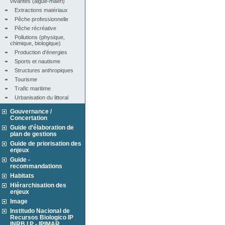
vivantes (algue-maërl)
Extractions matériaux
Pêche professionnelle
Pêche récréative
Pollutions (physique, 
chimique, biologique)
Production d'énergies
Sports et nautisme
Structures anthropiques
Tourisme
Trafic maritime
Urbanisation du littoral
Gouvernance /
Concertation
Guide d’élaboration de
plan de gestions
Guide de priorisation des
enjeux
Guide -
recommandations
Habitats
Hiérarchisation des
enjeux
Image
Institudo Nacional de
Recursos Biologico IP
INRB I.P - IPIMAR