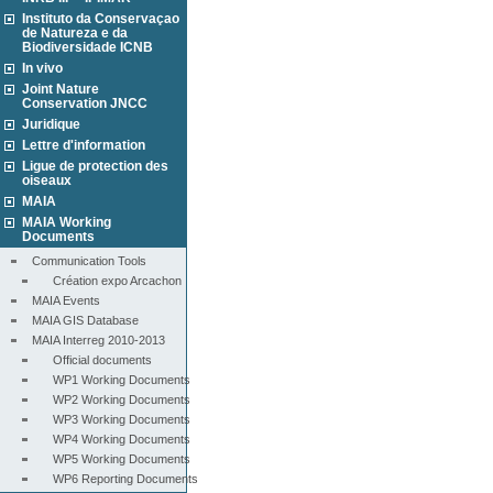
Instituto da Conservaçao
de Natureza e da
Biodiversidade ICNB
In vivo
Joint Nature
Conservation JNCC
Juridique
Lettre d'information
Ligue de protection des
oiseaux
MAIA
MAIA Working
Documents
Communication Tools
Création expo Arcachon
MAIA Events
MAIA GIS Database
MAIA Interreg 2010-2013
Official documents
WP1 Working Documents
WP2 Working Documents
WP3 Working Documents
WP4 Working Documents
WP5 Working Documents
WP6 Reporting Documents