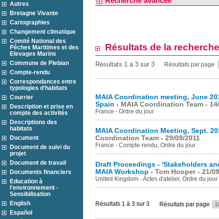
Recherche avancée
Autres
Bretagne Vivante
Cartographies
Changement climatique
Comité National des
Résultats de la recherch
Pêches Maritimes et des
Elevages Marins
Commune de Plebian
Résultats 1 à 3 sur 3
Résultats par page
Compte-rendu
Correspondances entre
typologies d’habitats
MAIA Coordination meeting, June 201
Courrier
Spain -
MAIA Coordination Team - 14
Description et prise en
France - Ordre du jour
compte des activités
Descriptions des
habitats
MAIA Coordination Meeting, Sept. 20
Document
Coordination Team - 29/09/2011
France - Compte-rendu, Ordre du jour
Document de suivi du
projet
Document de travail
Draft Proceedings - 'Stakeholders 
MAIA Workshop -
Tom Hooper - 21/09
Documents financiers
United Kingdom - Actes d'atelier, Ordre du jour
Education à
l'environnement -
Sensibilisation
English
Résultats 1 à 3 sur 3
Résultats par page
Español