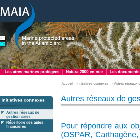
Les aires marines protégées
Natura 2000 en mer
Les documents
Accueil
> Initiatives connexes
> Autres réseaux d
Autres réseaux de ges
Initiatives connexes
Autres réseaux de
gestionnaires
Répertoire des aides
Pour répondre aux obj
financières
(OSPAR, Carthagène, B