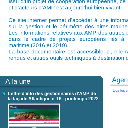
Issu d'un projet de coopération européenne, ce
et d'acteurs d'AMP est aujourd'hui bien vivant.
Ce site internet permet d'accéder à une informat
sur la gestion et le périmètre des aires marin
Les informations relatives aux AMP des autres 
dans le cadre de projets européens liés à la
maritime (2016 et 2019).
La base documentaire est accessible
ici
, elle
rendus et autres outils techniques à destination 
Agen
À la une
tous les
Lettre d'info des gestionnaires d'AMP de
la façade Atlantique n°16 - printemps 2022