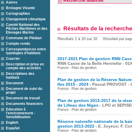
Recherche avancée
Autres
Bretagne Vivante
Cartographies
Changement climatique
Comité National des
Résultats de la recherch
Pêches Maritimes et des
Elevages Marins
Commune de Plebian
Résultats 1 à 10 sur 10
Résultats par pag
Compte-rendu
Correspondances entre
typologies d’habitats
2017-2021 Plan de gestion RNN Casse 
Courrier
RNN Casse de la Belle Henriette - 01
Description et prise en
France - Plan de gestion
compte des activités
Descriptions des
habitats
Plan de gestion de la Réserve Nature
Document
Iles 2015 - 2024 -
Pascal PROVOST - 0
Document de suivi du
France - Plan de gestion
projet
Document de travail
Plan de gestion 2013-2017 de la réser
Documents financiers
de Lilleau des Niges -
LPO et SEP/SE
Education à
France - Plan de gestion
l'environnement -
Sensibilisation
Réserve naturelle nationale de la baie
English
gestion 2013-2022 -
E. Joyeux; F. Cor
Español
France - Plan de gestion