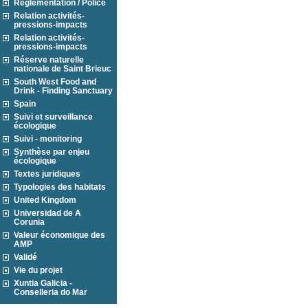
Réglementation / Police
Relation activités-
pressions-impacts
Relation activités-
pressions-impacts
Réserve naturelle
nationale de Saint Brieuc
South West Food and
Drink - Finding Sanctuary
Spain
Suivi et surveillance
écologique
Suivi - monitoring
Synthèse par enjeu
écologique
Textes juridiques
Typologies des habitats
United Kingdom
Universidad de A
Corunia
Valeur économique des
AMP
Validé
Vie du projet
Xuntia Galicia -
Conselleria do Mar