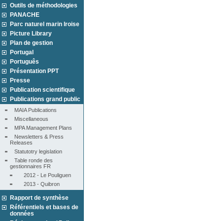
Outils de méthodologies
PANACHE
Parc naturel marin Iroise
Picture Library
Plan de gestion
Portugal
Português
Présentation PPT
Presse
Publication scientifique
Publications grand public
MAIA Publications
Miscellaneous
MPA Management Plans
Newsletters & Press 
Releases
Statutotry legislation
Table ronde des 
gestionnaires FR
2012 - Le Pouliguen
2013 - Quibron
Rapport de synthèse
Référentiels et bases de
données