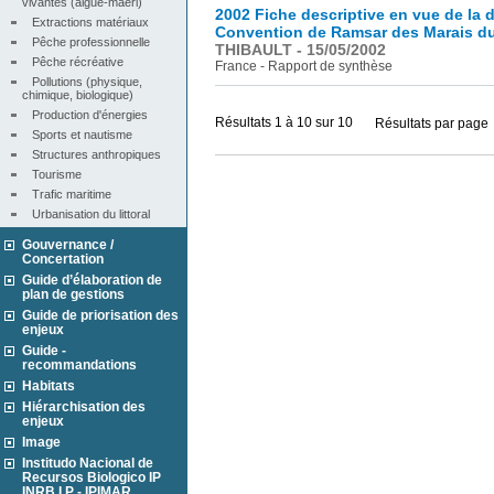
vivantes (algue-maërl)
2002 Fiche descriptive en vue de la d
Extractions matériaux
Convention de Ramsar des Marais du 
Pêche professionnelle
THIBAULT - 15/05/2002
Pêche récréative
France - Rapport de synthèse
Pollutions (physique, 
chimique, biologique)
Production d'énergies
Résultats 1 à 10 sur 10
Résultats par page
Sports et nautisme
Structures anthropiques
Tourisme
Trafic maritime
Urbanisation du littoral
Gouvernance /
Concertation
Guide d’élaboration de
plan de gestions
Guide de priorisation des
enjeux
Guide -
recommandations
Habitats
Hiérarchisation des
enjeux
Image
Institudo Nacional de
Recursos Biologico IP
INRB I.P - IPIMAR