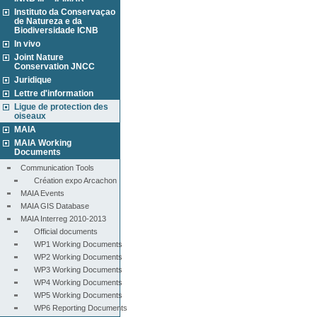
Instituto da Conservaçao
de Natureza e da
Biodiversidade ICNB
In vivo
Joint Nature
Conservation JNCC
Juridique
Lettre d'information
Ligue de protection des
oiseaux
MAIA
MAIA Working
Documents
Communication Tools
Création expo Arcachon
MAIA Events
MAIA GIS Database
MAIA Interreg 2010-2013
Official documents
WP1 Working Documents
WP2 Working Documents
WP3 Working Documents
WP4 Working Documents
WP5 Working Documents
WP6 Reporting Documents