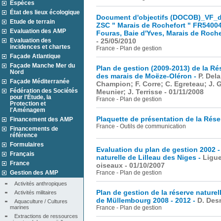
Espèces
État des lieux écologique
Document d'objectifs (DOCOB)_VF_de
Etude de terrain
ZSC " Marais de Rochefort " FR54004
Evaluation des AMP
Fouras, Baie d'Yves, Marais de Roch
Evaluation des
- 25/05/2010
incidences et chartes
France - Plan de gestion
Façade Atlantique
Façade Manche Mer du
Plan de gestion (2009-2013) de la Ré
Nord
des marais de Moëze-Oléron -
P. Dela
Façade Méditerranée
Champion; F. Corre; C. Egreteau; J. G
Fédération des Sociétés
Meunier; J. Terrisse - 01/11/2008
pour l'Étude, la
France - Plan de gestion
Protection et
l'Aménagem
Plaquette de présentation de la Rése
Financement des AMP
France - Outils de communication
Financements de
référence
Formulaires
Evaluation du plan de gestion 2002 -
Français
naturelle de Lilleau des Niges -
Ligue
France
oiseaux - 01/10/2007
Gestion des AMP
France - Plan de gestion
Activités anthropiques
Plan de gestion de la réserve naturel
Activités militaires
de Müllembourg 2008 - 2012 -
D. Des
Aquaculture / Cultures 
marines
France - Plan de gestion
Extractions de ressources 