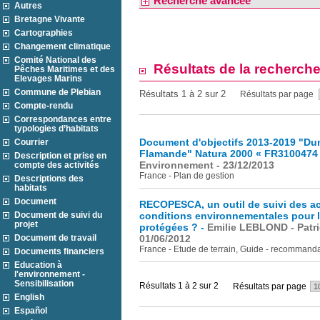
Recherche avancée
Autres
Bretagne Vivante
Cartographies
Changement climatique
Comité National des
Résultats de la recherch
Pêches Maritimes et des
Elevages Marins
Commune de Plebian
Résultats 1 à 2 sur 2
Résultats par page
Compte-rendu
Correspondances entre
typologies d’habitats
Document d'objectifs 2013-2019 "Dun
Courrier
Flamande" Natura 2000 « FR3100474 »
Description et prise en
Environnement - 23/12/2013
compte des activités
France - Plan de gestion
Descriptions des
habitats
Document
RECOPESCA, un outil de suivi des ac
Document de suivi du
conditions environnementales pour l
projet
protégées ? -
Emilie LEBLOND - Patr
Document de travail
01/06/2012
France - Etude de terrain, Guide - recommandat
Documents financiers
Education à
l'environnement -
Sensibilisation
Résultats 1 à 2 sur 2
Résultats par page
English
Español