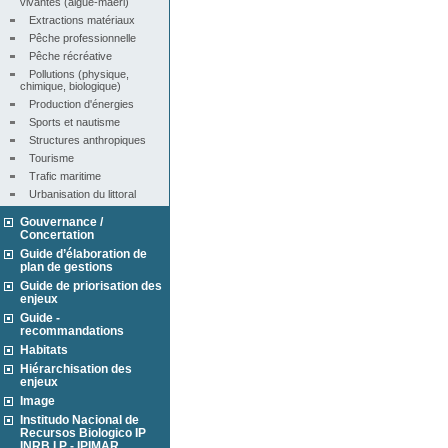
vivantes (algue-maërl)
Extractions matériaux
Pêche professionnelle
Pêche récréative
Pollutions (physique, 
chimique, biologique)
Production d'énergies
Sports et nautisme
Structures anthropiques
Tourisme
Trafic maritime
Urbanisation du littoral
Gouvernance /
Concertation
Guide d’élaboration de
plan de gestions
Guide de priorisation des
enjeux
Guide -
recommandations
Habitats
Hiérarchisation des
enjeux
Image
Institudo Nacional de
Recursos Biologico IP
INRB I.P - IPIMAR