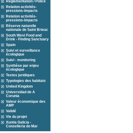
Réglementation / Police
Relation activités-
pressions-impacts
Relation activités-
pressions-impacts
Réserve naturelle
nationale de Saint Brieuc
South West Food and
Drink - Finding Sanctuary
Spain
Suivi et surveillance
écologique
Suivi - monitoring
Synthèse par enjeu
écologique
Textes juridiques
Typologies des habitats
United Kingdom
Universidad de A
Corunia
Valeur économique des
AMP
Validé
Vie du projet
Xuntia Galicia -
Conselleria do Mar