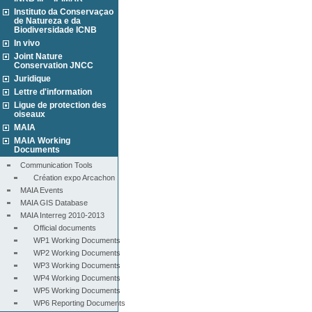
Instituto da Conservaçao
de Natureza e da
Biodiversidade ICNB
In vivo
Joint Nature
Conservation JNCC
Juridique
Lettre d'information
Ligue de protection des
oiseaux
MAIA
MAIA Working
Documents
Communication Tools
Création expo Arcachon
MAIA Events
MAIA GIS Database
MAIA Interreg 2010-2013
Official documents
WP1 Working Documents
WP2 Working Documents
WP3 Working Documents
WP4 Working Documents
WP5 Working Documents
WP6 Reporting Documents