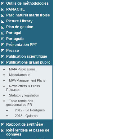
Outils de méthodologies
PANACHE
Parc naturel marin Iroise
Picture Library
Plan de gestion
Portugal
Português
Présentation PPT
Presse
Publication scientifique
Publications grand public
MAIA Publications
Miscellaneous
MPA Management Plans
Newsletters & Press 
Releases
Statutotry legislation
Table ronde des 
gestionnaires FR
2012 - Le Pouliguen
2013 - Quibron
Rapport de synthèse
Référentiels et bases de
données