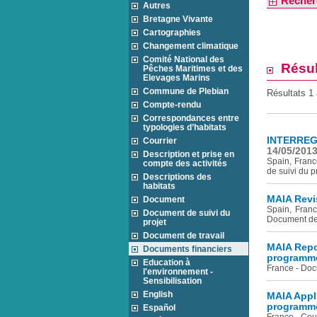
Recher
Autres
Bretagne Vivante
Cartographies
Changement climatique
Comité National des
Résul
Pêches Maritimes et des
Elevages Marins
Commune de Plebian
Résultats 1 
Compte-rendu
Correspondances entre
typologies d’habitats
INTERREG F
Courrier
14/05/201
Description et prise en
Spain, Franc
compte des activités
de suivi du p
Descriptions des
habitats
MAIA Revi
Document
Spain, Franc
Document de suivi du
Document de 
projet
Document de travail
MAIA Repor
Documents financiers
programm
Education à
France - Doc
l'environnement -
Sensibilisation
English
MAIA Appli
programm
Español