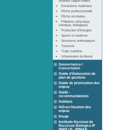
vivantes (algue-maërl)
Extractions matériaux
Pêche professionnelle
Pêche récréative
Pollutions (physique, 
chimique, biologique)
Production d'énergies
Sports et nautisme
Structures anthropiques
Tourisme
Trafic maritime
Urbanisation du littoral
Gouvernance /
Concertation
Guide d’élaboration de
plan de gestions
Guide de priorisation des
enjeux
Guide -
recommandations
Habitats
Hiérarchisation des
enjeux
Image
Institudo Nacional de
Recursos Biologico IP
INRB I.P - IPIMAR