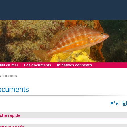
000 en mer
Les documents
Initiatives connexes
s documents
ocuments
che rapide