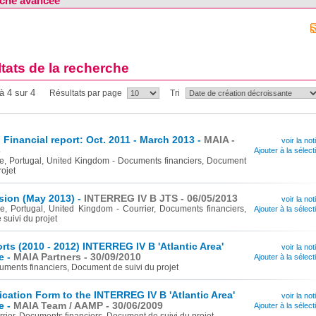
che avancée
tats de la recherche
à 4 sur 4
Résultats par page
Tri
inancial report: Oct. 2011 - March 2013 -
MAIA -
voir la not
3
Ajouter à la sélect
e, Portugal, United Kingdom - Documents financiers, Document
rojet
sion (May 2013) -
INTERREG IV B JTS - 06/05/2013
voir la not
e, Portugal, United Kingdom - Courrier, Documents financiers,
Ajouter à la sélect
suivi du projet
ts (2010 - 2012) INTERREG IV B 'Atlantic Area'
voir la not
e -
MAIA Partners - 30/09/2010
Ajouter à la sélect
uments financiers, Document de suivi du projet
cation Form to the INTERREG IV B 'Atlantic Area'
voir la not
e -
MAIA Team / AAMP - 30/06/2009
Ajouter à la sélect