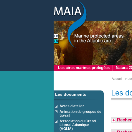
Les aires marines protégées
Natura 2
Accueil
> Le
Les d
Les documents
Actes d'atelier
Animation de groupes de
travail
Recher
Association du Grand
Littoral Atlantique
(AGLIA)