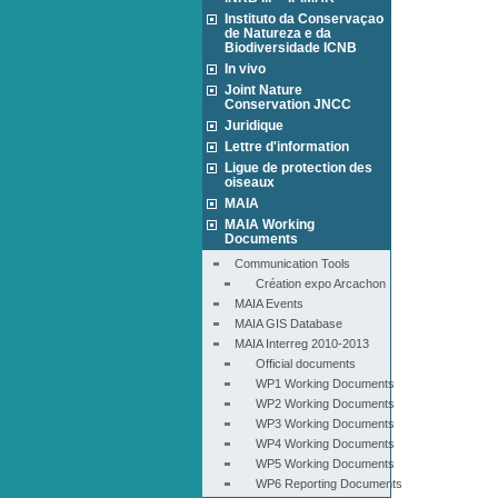
Instituto da Conservaçao
de Natureza e da
Biodiversidade ICNB
In vivo
Joint Nature
Conservation JNCC
Juridique
Lettre d'information
Ligue de protection des
oiseaux
MAIA
MAIA Working
Documents
Communication Tools
Création expo Arcachon
MAIA Events
MAIA GIS Database
MAIA Interreg 2010-2013
Official documents
WP1 Working Documents
WP2 Working Documents
WP3 Working Documents
WP4 Working Documents
WP5 Working Documents
WP6 Reporting Documents