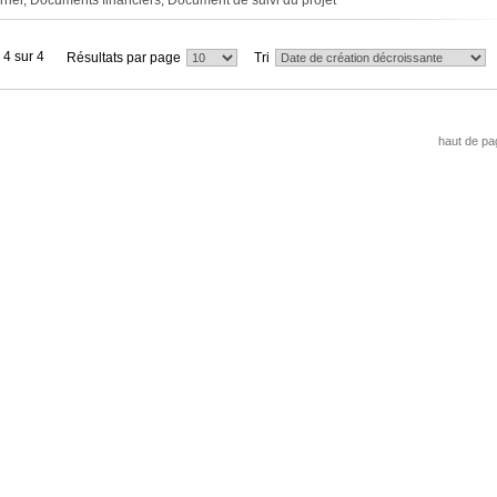
rrier, Documents financiers, Document de suivi du projet
 4 sur 4
Résultats par page
Tri
haut de pa