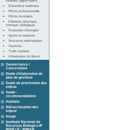
vivantes (algue-maërl)
Extractions matériaux
Pêche professionnelle
Pêche récréative
Pollutions (physique, 
chimique, biologique)
Production d'énergies
Sports et nautisme
Structures anthropiques
Tourisme
Trafic maritime
Urbanisation du littoral
Gouvernance /
Concertation
Guide d’élaboration de
plan de gestions
Guide de priorisation des
enjeux
Guide -
recommandations
Habitats
Hiérarchisation des
enjeux
Image
Institudo Nacional de
Recursos Biologico IP
INRB I.P - IPIMAR