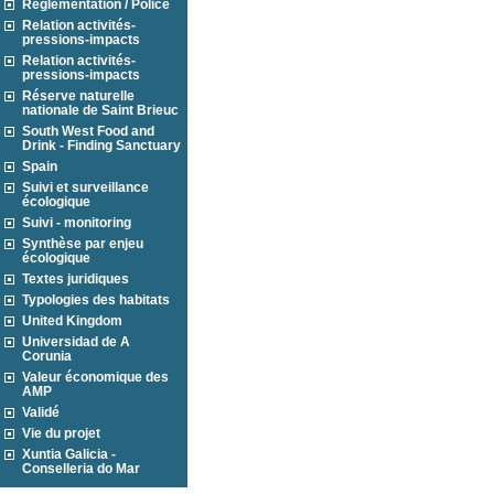
Réglementation / Police
Relation activités-
pressions-impacts
Relation activités-
pressions-impacts
Réserve naturelle
nationale de Saint Brieuc
South West Food and
Drink - Finding Sanctuary
Spain
Suivi et surveillance
écologique
Suivi - monitoring
Synthèse par enjeu
écologique
Textes juridiques
Typologies des habitats
United Kingdom
Universidad de A
Corunia
Valeur économique des
AMP
Validé
Vie du projet
Xuntia Galicia -
Conselleria do Mar