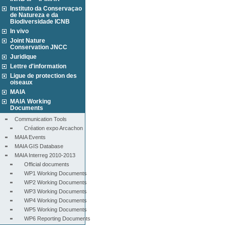
Instituto da Conservaçao
de Natureza e da
Biodiversidade ICNB
In vivo
Joint Nature
Conservation JNCC
Juridique
Lettre d'information
Ligue de protection des
oiseaux
MAIA
MAIA Working
Documents
Communication Tools
Création expo Arcachon
MAIA Events
MAIA GIS Database
MAIA Interreg 2010-2013
Official documents
WP1 Working Documents
WP2 Working Documents
WP3 Working Documents
WP4 Working Documents
WP5 Working Documents
WP6 Reporting Documents