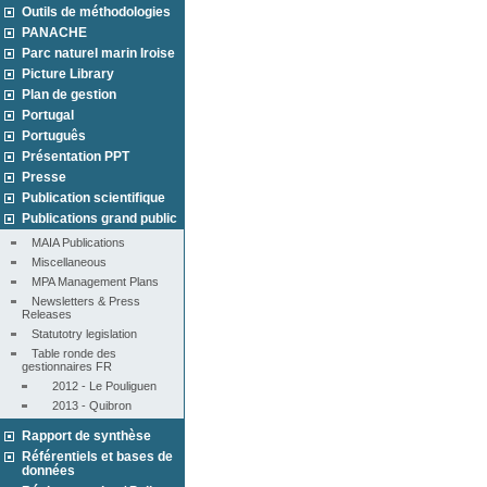
Outils de méthodologies
PANACHE
Parc naturel marin Iroise
Picture Library
Plan de gestion
Portugal
Português
Présentation PPT
Presse
Publication scientifique
Publications grand public
MAIA Publications
Miscellaneous
MPA Management Plans
Newsletters & Press 
Releases
Statutotry legislation
Table ronde des 
gestionnaires FR
2012 - Le Pouliguen
2013 - Quibron
Rapport de synthèse
Référentiels et bases de
données