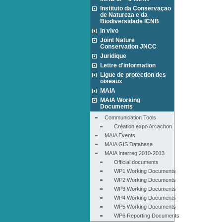
Instituto da Conservaçao
de Natureza e da
Biodiversidade ICNB
In vivo
Joint Nature
Conservation JNCC
Juridique
Lettre d'information
Ligue de protection des
oiseaux
MAIA
MAIA Working
Documents
Communication Tools
Création expo Arcachon
MAIA Events
MAIA GIS Database
MAIA Interreg 2010-2013
Official documents
WP1 Working Documents
WP2 Working Documents
WP3 Working Documents
WP4 Working Documents
WP5 Working Documents
WP6 Reporting Documents