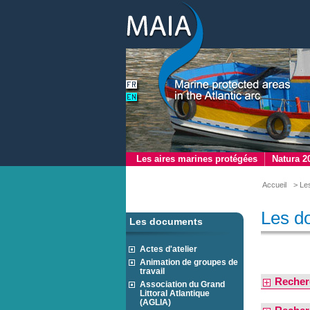
Les aires marines protégées
Natura 2
Accueil
> Le
Les d
Les documents
Actes d'atelier
Animation de groupes de
travail
Recher
Association du Grand
Littoral Atlantique
(AGLIA)