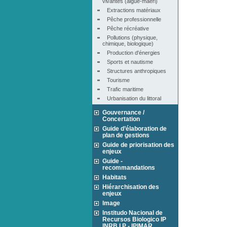
vivantes (algue-maërl)
Extractions matériaux
Pêche professionnelle
Pêche récréative
Pollutions (physique, 
chimique, biologique)
Production d'énergies
Sports et nautisme
Structures anthropiques
Tourisme
Trafic maritime
Urbanisation du littoral
Gouvernance /
Concertation
Guide d’élaboration de
plan de gestions
Guide de priorisation des
enjeux
Guide -
recommandations
Habitats
Hiérarchisation des
enjeux
Image
Institudo Nacional de
Recursos Biologico IP
INRB I.P - IPIMAR