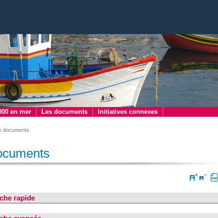
000 en mer
Les documents
Initiatives connexes
s documents
ocuments
che rapide