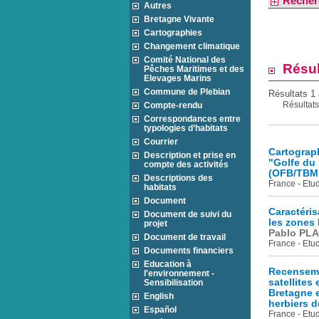
Recher
Autres
Bretagne Vivante
Cartographies
Changement climatique
Comité National des
Résul
Pêches Maritimes et des
Elevages Marins
Commune de Plebian
Résultats 1 
Résultat
Compte-rendu
Correspondances entre
typologies d’habitats
Courrier
Cartograph
Description et prise en
"Golfe du
compte des activités
(OFB/TBM,
Descriptions des
France - Etud
habitats
Document
Caractéris
Document de suivi du
les zones 
projet
Pablo PLA
Document de travail
France - Etu
Documents financiers
Education à
Recenseme
l'environnement -
satellites
Sensibilisation
Bretagne e
English
herbiers d
Español
France - Etu