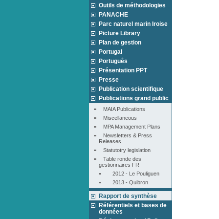
Outils de méthodologies
PANACHE
Parc naturel marin Iroise
Picture Library
Plan de gestion
Portugal
Português
Présentation PPT
Presse
Publication scientifique
Publications grand public
MAIA Publications
Miscellaneous
MPA Management Plans
Newsletters & Press 
Releases
Statutotry legislation
Table ronde des 
gestionnaires FR
2012 - Le Pouliguen
2013 - Quibron
Rapport de synthèse
Référentiels et bases de
données