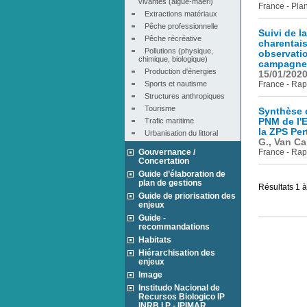
vivantes (algue-maërl)
France - Pla
Extractions matériaux
Pêche professionnelle
Suivi de l
Pêche récréative
charentais
Pollutions (physique, 
observati
chimique, biologique)
campagne 
Production d'énergies
15/01/202
Sports et nautisme
France - Rap
Structures anthropiques
Tourisme
Synthèse 
Trafic maritime
PNM de l'E
la ZPS Pe
Urbanisation du littoral
G., Van Ca
Gouvernance /
France - Rap
Concertation
Guide d’élaboration de
plan de gestions
Résultats 1 
Guide de priorisation des
enjeux
Guide -
recommandations
Habitats
Hiérarchisation des
enjeux
Image
Institudo Nacional de
Recursos Biologico IP
INRB I.P - IPIMAR