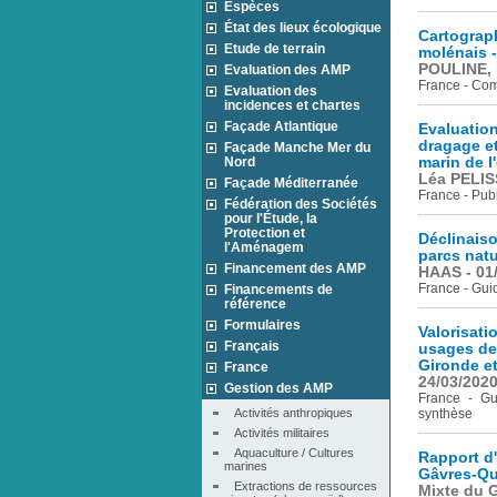
Espèces
État des lieux écologique
Cartograp
Etude de terrain
molénais 
POULINE, P
Evaluation des AMP
France - Com
Evaluation des
incidences et chartes
Façade Atlantique
Evaluation
dragage et
Façade Manche Mer du
Nord
marin de l
Léa PELIS
Façade Méditerranée
France - Publ
Fédération des Sociétés
pour l'Étude, la
Protection et
Déclinaiso
l'Aménagem
parcs natu
Financement des AMP
HAAS - 01
France - Gui
Financements de
référence
Formulaires
Valorisati
Français
usages de 
Gironde et
France
24/03/202
Gestion des AMP
France - Gu
Activités anthropiques
synthèse
Activités militaires
Aquaculture / Cultures 
Rapport d
marines
Gâvres-Qu
Extractions de ressources 
Mixte du G