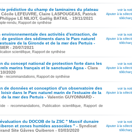
hie prédictive du champ de laminaires du plateau
voir la not
-
Cécile LEFEUVRE, Claire LASPOUGEAS, Patrick
Ajouter à la sélect
hilippe LE NILIOT, Gaëlig BATAIL - 19/11/2021
téléchar
pte-rendu, Rapport de synthèse
 environnementale des activités d'extraction, de
voir la not
 de gestion des sédiments dans le Parc naturel
Ajouter à la sélect
'estuaire de la Gironde et de la mer des Pertuis -
téléchar
SIER - 20/07/2021
ication scientifique, Rapport de synthèse
n du concept national de protection forte dans les
voir la not
rels marins français et le sanctuaire Agoa -
Clara
Ajouter à la sélect
/10/2020
téléchar
de - recommandations, Rapport de synthèse
on de données et conception d'un observatoire des
voir la not
loisir dans le Parc naturel marin de l'estuaire de la
Ajouter à la sélect
 de la mer des Pertuis -
Valentin GUYONNARD -
0
ide - recommandations, Publication scientifique, Rapport de
'évaluation du DOCOB de la ZSC " Massif dunaire
voir la not
iberon et zones humides associées " -
Syndicat
Ajouter à la sélect
rand Site Gâvres Quiberon - 03/03/2020
téléchar