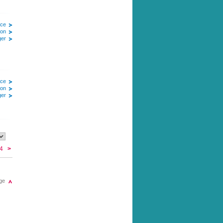
ice
ion
ger
ice
ion
ger
44
>
ge