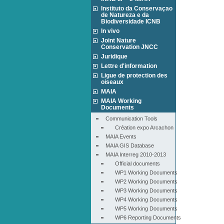
Instituto da Conservaçao
de Natureza e da
Biodiversidade ICNB
In vivo
Joint Nature
Conservation JNCC
Juridique
Lettre d'information
Ligue de protection des
oiseaux
MAIA
MAIA Working
Documents
Communication Tools
Création expo Arcachon
MAIA Events
MAIA GIS Database
MAIA Interreg 2010-2013
Official documents
WP1 Working Documents
WP2 Working Documents
WP3 Working Documents
WP4 Working Documents
WP5 Working Documents
WP6 Reporting Documents