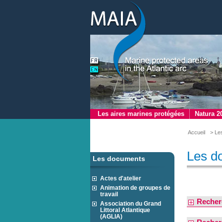
Les aires marines protégées
Natura 2
Accueil
> Le
Les d
Les documents
Actes d'atelier
Animation de groupes de
travail
Recher
Association du Grand
Littoral Atlantique
(AGLIA)