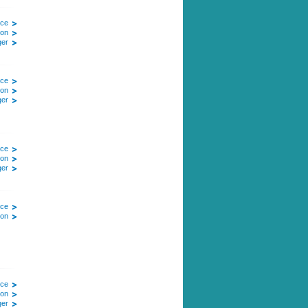
ice
ion
ger
ice
ion
ger
ice
ion
ger
ice
ion
ice
ion
ger