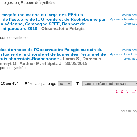
n de gestion, Rapport de synthèse
a mégafaune marine au large des PErtuis
voir la not
, de l'Estuaire de la Gironde et de Rochebonne par
Ajouter à la sélect
on aérienne, Campagne SPEE, Rapport de
téléchar
mi-parcours 2019 -
Observatoire Pelagis -
0
port de synthèse
des données de l'Observatoire Pelagis au sein du
voir la not
stuaire de la Gironde et de la mer des Pertuis et de
Ajouter à la sélect
rtuis charentais-Rochebonne -
Laran S., Dorémus
téléchar
nneyt O., Authier M. et Spitz J - 30/09/2019
port de synthèse
à 10 sur 434
Résultats par page
Tri
1
2
3
...
haut de pa