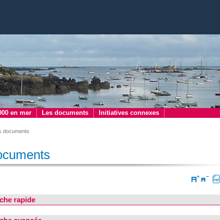
000 en mer
Les documents
Initiatives connexes
s documents
ocuments
che rapide