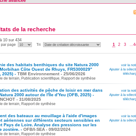
che avancée
tats de la recherche
à 10 sur 434
1
2
3
...4
s par page
Tri
ie des habitats benthiques du site Natura 2000
voir la not
 Morbihan Côte Ouest de Rhuys, FR5300029"
Ajouter à la sélect
 2025) -
TBM Environnement - 25/06/2026
téléchar
e de terrain, Publication scientifique, Rapport de synthèse
ation des activités de pêche de loisir en mer dans
voir la not
Natura 2000 autour de l'Île d'Yeu (OFB, 2025) -
Ajouter à la sélect
NCHOT - 31/08/2025
téléchar
de de terrain, Rapport de synthèse
nt des bateaux au mouillage à l'aide d'images
voir la not
 et aériennes sur différents secteurs sensibles en
Ajouter à la sélect
t Pays de Loire. Analyse des pressions sur les
e zostère. -
OFB/I-SEA - 09/02/2024
de de terrain, Rapport de synthèse