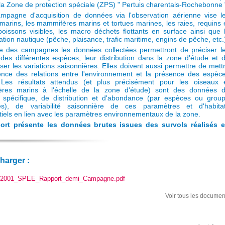
 la Zone de protection spéciale (ZPS) " Pertuis charentais-Rochebonne 
mpagne d'acquisition de données via l'observation aérienne vise le
marins, les mammifères marins et tortues marines, les raies, requins 
oissons visibles, les macro déchets flottants en surface ainsi que 
ation nautique (pêche, plaisance, trafic maritime, engins de pêche, etc.
e des campagnes les données collectées permettront de préciser le
s des différentes espèces, leur distribution dans la zone d'étude et 
iser les variations saisonnières. Elles doivent aussi permettre de mett
ence des relations entre l'environnement et la présence des espèc
. Les résultats attendus (et plus précisément pour les oiseaux 
res marins à l'échelle de la zone d'étude) sont des données 
e spécifique, de distribution et d'abondance (par espèces ou grou
es), de variabilité saisonnière de ces paramètres et d'habita
tiels en lien avec les paramètres environnementaux de la zone.
ort présente les données brutes issues des survols réalisés 
charger :
2001_SPEE_Rapport_demi_Campagne.pdf
Voir tous les documen