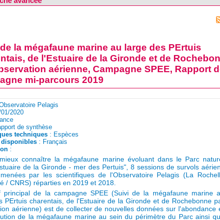
che avancée
 de la mégafaune marine au large des PErtuis
ntais, de l'Estuaire de la Gironde et de Rochebo
bservation aérienne, Campagne SPEE, Rapport 
agne mi-parcours 2019
Observatoire Pelagis
/01/2020
rance
pport de synthèse
ques techniques
: Espèces
disponibles
: Français
ion
: 
 mieux connaître la mégafaune marine évoluant dans le Parc nature
stuaire de la Gironde - mer des Pertuis", 8 sessions de survols aérie
menées par les scientifiques de l'Observatoire Pelagis (La Rochel
té / CNRS) réparties en 2019 et 2018.
tif principal de la campagne SPEE (Suivi de la mégafaune marine a
s PErtuis charentais, de l'Estuaire de la Gironde et de Rochebonne p
ion aérienne) est de collecter de nouvelles données sur l'abondance 
ibution de la mégafaune marine au sein du périmètre du Parc ainsi q