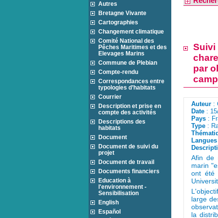
Recher
Autres
Bretagne Vivante
Cartographies
Changement climatique
Comité National des
Suivi
Pêches Maritimes et des
Elevages Marins
chare
Commune de Plebian
par o
Compte-rendu
camp
Correspondances entre
typologies d’habitats
Courrier
Auteur
: 
Description et prise en
Date
: 15
compte des activités
Pays
: F
Descriptions des
Type
: Ra
habitats
Thémati
Document
Langues 
Document de suivi du
Descript
projet
Afin de
Document de travail
marin "e
Documents financiers
ont été 
Education à
Universi
l'environnement -
L'objec
Sensibilisation
large de
English
observat
Español
la distr