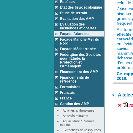
Espèces
celui de
État des lieux écologique
Cette ca
Etude de terrain
oiseaux 
grands p
Evaluation des AMP
fréquent
Evaluation des
incidences et chartes
Au term
Façade Atlantique
effectif
caractér
Façade Manche Mer du
Nord
en évid
suivies
Façade Méditerranée
mammifè
Fédération des Sociétés
richess
pour l'Étude, la
Protection et
d'espèc
l'Aménagem
préféren
Financement des AMP
Ce rapp
Financements de
2019.
référence
Formulaires
Français
A télé
France
Gestion des AMP
20
Activités anthropiques
Activités militaires
Aquaculture / Cultures 
marines
Extractions de ressources 