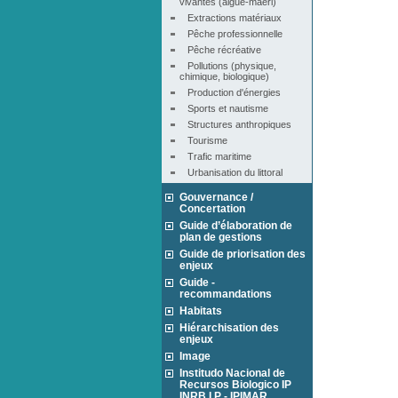
vivantes (algue-maërl)
Extractions matériaux
Pêche professionnelle
Pêche récréative
Pollutions (physique, 
chimique, biologique)
Production d'énergies
Sports et nautisme
Structures anthropiques
Tourisme
Trafic maritime
Urbanisation du littoral
Gouvernance /
Concertation
Guide d’élaboration de
plan de gestions
Guide de priorisation des
enjeux
Guide -
recommandations
Habitats
Hiérarchisation des
enjeux
Image
Institudo Nacional de
Recursos Biologico IP
INRB I.P - IPIMAR