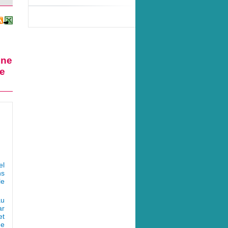
nne
de
l 
ns
le
u 
ar
et
ue