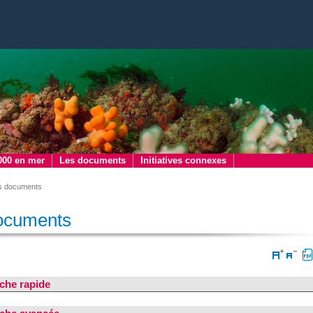
000 en mer
Les documents
Initiatives connexes
s documents
ocuments
che rapide