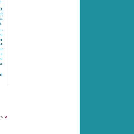
".
s 
et
la
).
s 
de
re
es
et
de
pe
ts
en
ts