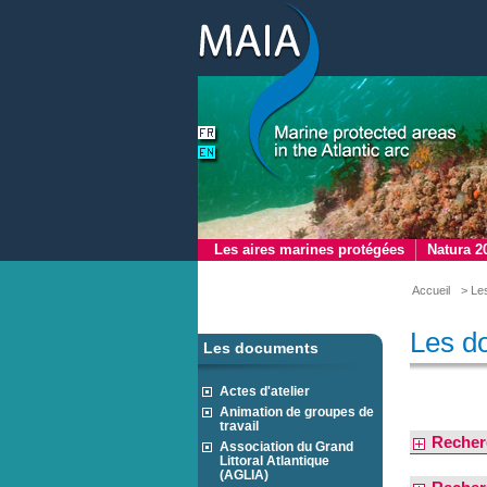
Les aires marines protégées
Natura 2
Accueil
> Le
Les d
Les documents
Actes d'atelier
Animation de groupes de
travail
Recher
Association du Grand
Littoral Atlantique
(AGLIA)