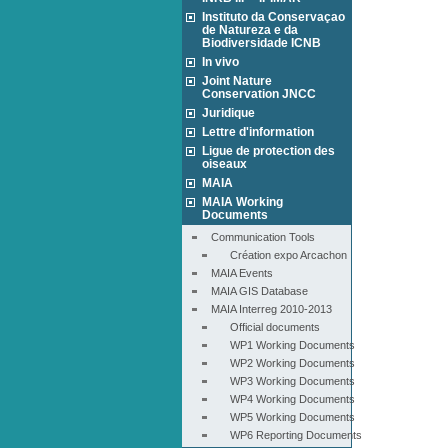
Instituto da Conservaçao
de Natureza e da
Biodiversidade ICNB
In vivo
Joint Nature
Conservation JNCC
Juridique
Lettre d'information
Ligue de protection des
oiseaux
MAIA
MAIA Working
Documents
Communication Tools
Création expo Arcachon
MAIA Events
MAIA GIS Database
MAIA Interreg 2010-2013
Official documents
WP1 Working Documents
WP2 Working Documents
WP3 Working Documents
WP4 Working Documents
WP5 Working Documents
WP6 Reporting Documents