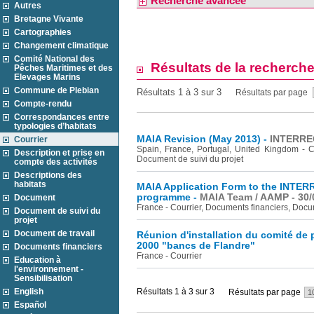
Recherche avancée
Autres
Bretagne Vivante
Cartographies
Changement climatique
Comité National des
Résultats de la recherch
Pêches Maritimes et des
Elevages Marins
Commune de Plebian
Résultats 1 à 3 sur 3
Résultats par page
Compte-rendu
Correspondances entre
typologies d’habitats
MAIA Revision (May 2013) -
INTERREG
Courrier
Spain, France, Portugal, United Kingdom - C
Description et prise en
Document de suivi du projet
compte des activités
Descriptions des
habitats
MAIA Application Form to the INTERRE
programme -
MAIA Team / AAMP - 30/
Document
France - Courrier, Documents financiers, Docum
Document de suivi du
projet
Document de travail
Réunion d'installation du comité de 
2000 "bancs de Flandre"
Documents financiers
France - Courrier
Education à
l'environnement -
Sensibilisation
English
Résultats 1 à 3 sur 3
Résultats par page
Español