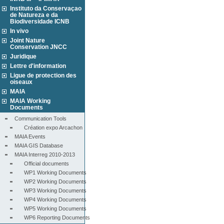
Instituto da Conservaçao
de Natureza e da
Biodiversidade ICNB
In vivo
Joint Nature
Conservation JNCC
Juridique
Lettre d'information
Ligue de protection des
oiseaux
MAIA
MAIA Working
Documents
Communication Tools
Création expo Arcachon
MAIA Events
MAIA GIS Database
MAIA Interreg 2010-2013
Official documents
WP1 Working Documents
WP2 Working Documents
WP3 Working Documents
WP4 Working Documents
WP5 Working Documents
WP6 Reporting Documents