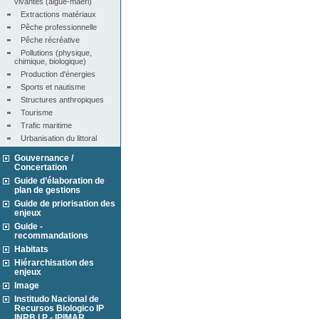
vivantes (algue-maërl)
Extractions matériaux
Pêche professionnelle
Pêche récréative
Pollutions (physique, 
chimique, biologique)
Production d'énergies
Sports et nautisme
Structures anthropiques
Tourisme
Trafic maritime
Urbanisation du littoral
Gouvernance /
Concertation
Guide d’élaboration de
plan de gestions
Guide de priorisation des
enjeux
Guide -
recommandations
Habitats
Hiérarchisation des
enjeux
Image
Institudo Nacional de
Recursos Biologico IP
INRB I.P - IPIMAR