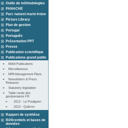
Outils de méthodologies
PANACHE
Parc naturel marin Iroise
Picture Library
Plan de gestion
Portugal
Português
Présentation PPT
Presse
Publication scientifique
Publications grand public
MAIA Publications
Miscellaneous
MPA Management Plans
Newsletters & Press 
Releases
Statutotry legislation
Table ronde des 
gestionnaires FR
2012 - Le Pouliguen
2013 - Quibron
Rapport de synthèse
Référentiels et bases de
données