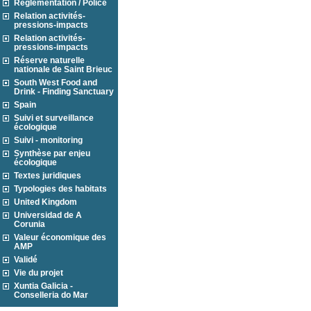
Réglementation / Police
Relation activités-
pressions-impacts
Relation activités-
pressions-impacts
Réserve naturelle
nationale de Saint Brieuc
South West Food and
Drink - Finding Sanctuary
Spain
Suivi et surveillance
écologique
Suivi - monitoring
Synthèse par enjeu
écologique
Textes juridiques
Typologies des habitats
United Kingdom
Universidad de A
Corunia
Valeur économique des
AMP
Validé
Vie du projet
Xuntia Galicia -
Conselleria do Mar