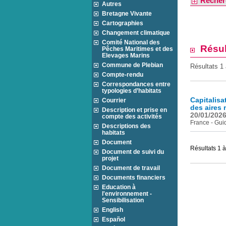
Recher
Autres
Bretagne Vivante
Cartographies
Changement climatique
Comité National des
Résul
Pêches Maritimes et des
Elevages Marins
Commune de Plebian
Résultats 1 
Compte-rendu
Correspondances entre
typologies d’habitats
Capitalisa
Courrier
des aires 
Description et prise en
20/01/202
compte des activités
France - Gui
Descriptions des
habitats
Document
Résultats 1 à
Document de suivi du
projet
Document de travail
Documents financiers
Education à
l'environnement -
Sensibilisation
English
Español