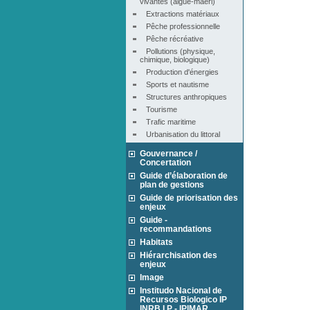
vivantes (algue-maërl)
Extractions matériaux
Pêche professionnelle
Pêche récréative
Pollutions (physique, 
chimique, biologique)
Production d'énergies
Sports et nautisme
Structures anthropiques
Tourisme
Trafic maritime
Urbanisation du littoral
Gouvernance /
Concertation
Guide d’élaboration de
plan de gestions
Guide de priorisation des
enjeux
Guide -
recommandations
Habitats
Hiérarchisation des
enjeux
Image
Institudo Nacional de
Recursos Biologico IP
INRB I.P - IPIMAR