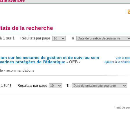
che avancée
tats de la recherche
à 1 sur 1
Résultats par page
Tri
tion sur les mesures de gestion et de suivi au sein
voir la not
marines protégées de l'Atlantique -
OFB -
Ajouter à la sélect
6
de - recommandations
 1 sur 1
Résultats par page
Tri
haut de pa