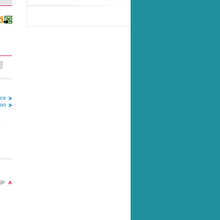
ice
ion
ge