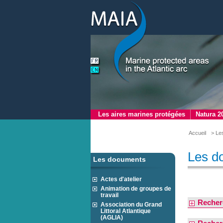
Les aires marines protégées
Natura 2
Accueil
> Le
Les d
Les documents
Actes d'atelier
Animation de groupes de
travail
Recher
Association du Grand
Littoral Atlantique
(AGLIA)