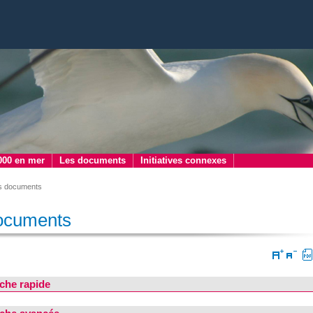
000 en mer
Les documents
Initiatives connexes
s documents
ocuments
che rapide