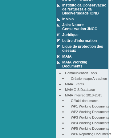
Instituto da Conservaçao
de Natureza e da
Biodiversidade ICNB
In vivo
Joint Nature
Conservation JNCC
Juridique
Lettre d'information
Ligue de protection des
oiseaux
MAIA
MAIA Working
Documents
Communication Tools
Création expo Arcachon
MAIA Events
MAIA GIS Database
MAIA Interreg 2010-2013
Official documents
WP1 Working Documents
WP2 Working Documents
WP3 Working Documents
WP4 Working Documents
WP5 Working Documents
WP6 Reporting Documents