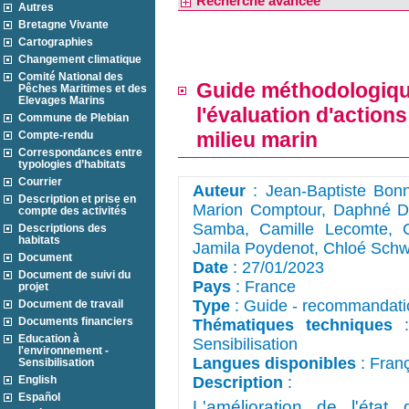
Recherche avancée
Autres
Bretagne Vivante
Cartographies
Changement climatique
Comité National des
Guide méthodologique
Pêches Maritimes et des
Elevages Marins
l'évaluation d'actions
Commune de Plebian
milieu marin
Compte-rendu
Correspondances entre
typologies d’habitats
Courrier
Auteur
: Jean-Baptiste Bonnin
Description et prise en
Marion Comptour, Daphné Du
compte des activités
Samba, Camille Lecomte, C
Descriptions des
habitats
Jamila Poydenot, Chloé Sch
Document
Date
: 27/01/2023
Document de suivi du
Pays
: France
projet
Type
: Guide - recommandati
Document de travail
Documents financiers
Thématiques techniques
:
Education à
Sensibilisation
l'environnement -
Langues disponibles
: Fran
Sensibilisation
English
Description
: 
Español
L'amélioration de l'état