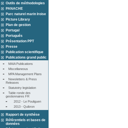
Outils de méthodologies
PANACHE
Parc naturel marin Iroise
Picture Library
Plan de gestion
Portugal
Português
Présentation PPT
Presse
Publication scientifique
Publications grand public
MAIA Publications
Miscellaneous
MPA Management Plans
Newsletters & Press 
Releases
Statutotry legislation
Table ronde des 
gestionnaires FR
2012 - Le Pouliguen
2013 - Quibron
Rapport de synthèse
Référentiels et bases de
données