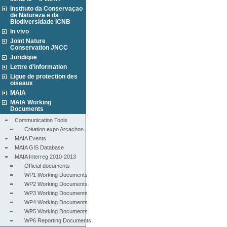
Instituto da Conservaçao
de Natureza e da
Biodiversidade ICNB
In vivo
Joint Nature
Conservation JNCC
Juridique
Lettre d'information
Ligue de protection des
oiseaux
MAIA
MAIA Working
Documents
Communication Tools
Création expo Arcachon
MAIA Events
MAIA GIS Database
MAIA Interreg 2010-2013
Official documents
WP1 Working Documents
WP2 Working Documents
WP3 Working Documents
WP4 Working Documents
WP5 Working Documents
WP6 Reporting Documents