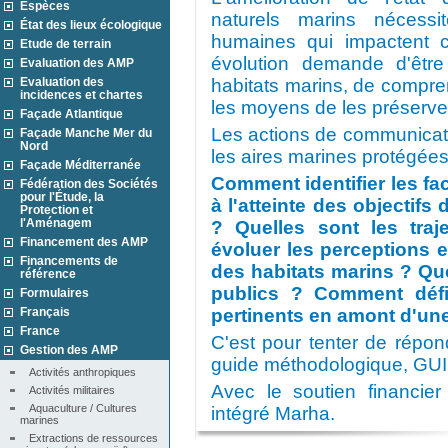
Espèces
naturels marins nécessi
État des lieux écologique
humaines qui impactent c
Etude de terrain
évolution demande d'être
Evaluation des AMP
Evaluation des
habitats marins, de comprend
incidences et chartes
les moyens de les préserve
Façade Atlantique
Les actions de communicat
Façade Manche Mer du
Nord
les aires marines protégées
Façade Méditerranée
Comment identifier les fa
Fédération des Sociétés
pour l'Étude, la
à l'atteinte des objectifs
Protection et
l'Aménagem
? Quelles sont les traje
Financement des AMP
évoluer les perceptions 
Financements de
des habitats marins ? Qu
référence
publics ? Comment défin
Formulaires
Français
pertinents en amont d'une
France
C'est pour tenter de répon
Gestion des AMP
guide méthodologique, GUIS
Activités anthropiques
Avec le soutien financie
Activités militaires
Aquaculture / Cultures 
intégré Marha.
marines
Extractions de ressources 