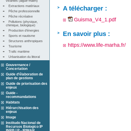
vivantes (algue-maërl)
Extractions matériaux
A télécharger :
Pêche professionnelle
Pêche récréative
Guisma_V4_1.pdf
Pollutions (physique, 
chimique, biologique)
Production d'énergies
En savoir plus :
Sports et nautisme
Structures anthropiques
https://www.life-marha.fr/
Tourisme
Trafic maritime
Urbanisation du littoral
Gouvernance /
Concertation
Guide d’élaboration de
plan de gestions
Guide de priorisation des
enjeux
Guide -
recommandations
Habitats
Hiérarchisation des
enjeux
Image
Institudo Nacional de
Recursos Biologico IP
INRB I.P - IPIMAR