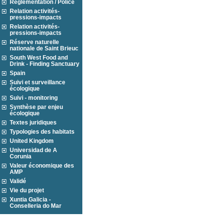
Réglementation / Police
Relation activités-
pressions-impacts
Relation activités-
pressions-impacts
Réserve naturelle
nationale de Saint Brieuc
South West Food and
Drink - Finding Sanctuary
Spain
Suivi et surveillance
écologique
Suivi - monitoring
Synthèse par enjeu
écologique
Textes juridiques
Typologies des habitats
United Kingdom
Universidad de A
Corunia
Valeur économique des
AMP
Validé
Vie du projet
Xuntia Galicia -
Conselleria do Mar