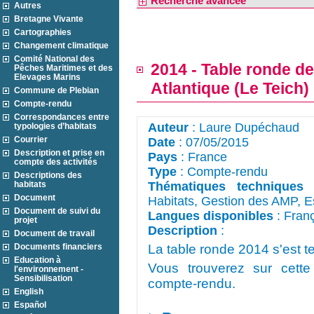
Recherche avancée
Autres
Bretagne Vivante
Cartographies
Changement climatique
Comité National des
2014 - Table ronde d
Pêches Maritimes et des
Elevages Marins
Atlantique (Le Teich)
Commune de Plebian
Compte-rendu
Correspondances entre
Auteur
: Laure Dupéchaud
typologies d’habitats
Courrier
Date
: 07/05/2015
Description et prise en
Pays
: France
compte des activités
Type
: Compte-rendu
Descriptions des
habitats
Thématiques techniques
:
Document
Habitats, Gestion des AMP,
Document de suivi du
Langues disponibles
: Fran
projet
Description
: 
Document de travail
Documents financiers
La table ronde 2014 s'est t
Education à
Vous trouverez sur cette
l'environnement -
Sensibilisation
compte-rendu.
English
Español