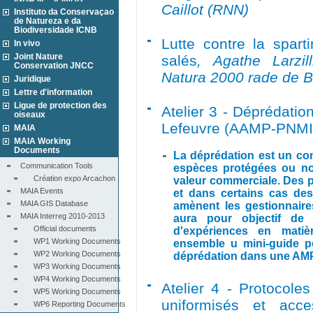
Caillot (RNN)
Instituto da Conservaçao
de Natureza e da
Biodiversidade ICNB
Lutte contre la sparti
In vivo
Joint Nature
salés
, Agathe Larzil
Conservation JNCC
Natura 2000 rade de B
Juridique
Lettre d'information
Ligue de protection des
Atelier 3 - Déprédatio
oiseaux
Lefeuvre (AAMP-PNMI)
MAIA
MAIA Working
Documents
La déprédation est un com
Communication Tools
espèces protégées ou no
Création expo Arcachon
valeur commerciale. Des p
MAIA Events
et dans certains cas des
MAIA GIS Database
amènent les gestionnaire
MAIA Interreg 2010-2013
aura pour objectif de 
Official documents
d'expériences en matièr
WP1 Working Documents
ensemble u mini-guide p
WP2 Working Documents
déprédation dans une AM
WP3 Working Documents
WP4 Working Documents
Atelier 4 - Protocoles
WP5 Working Documents
uniformisés et acce
WP6 Reporting Documents