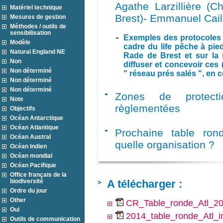
Agathe Larzillière (
Matériel technique
Brest)- Emmanuel Cail
Mesures de gestion
Méthodes / outils de
sensibilisation
Exemples des protocoles "
Modèle
cadre du life pêche à pied
Natural England NE
Rade de Brest et sur la r
Non
diffuser et concevoir ces
Non déterminé
" réseau prés salés ", en 
Non déterminé
Non déterminé
Zones de protecti
Note
règlementées
Objectifs
Océan Antarctique
Océan Atlantique
Prochaine table ron
Océan Austral
quelle organisation ?
Océan Indien
Océan mondial
Océan Pacifique
Office français de la
biodiversité
A télécharger :
Ordre du jour
Other
CR_Table_ronde_Atl_20
Oui
2014_table_ronde_Atl_in
Outils de communication