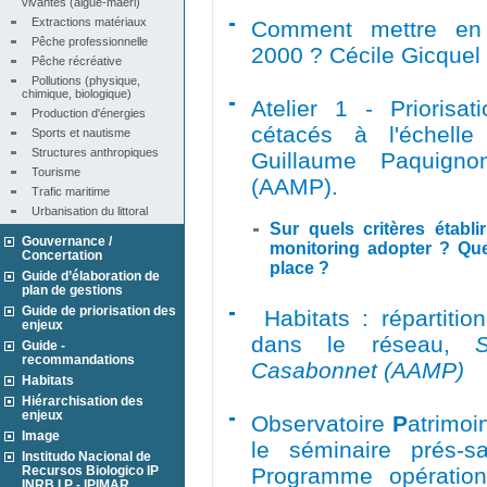
vivantes (algue-maërl)
Extractions matériaux
Comment mettre en 
Pêche professionnelle
2000 ? Cécile Gicque
Pêche récréative
Pollutions (physique, 
chimique, biologique)
Atelier 1 - Priorisa
Production d'énergies
cétacés à l'échelle
Sports et nautisme
Structures anthropiques
Guillaume Paquigno
Tourisme
(AAMP).
Trafic maritime
Urbanisation du littoral
Sur quels critères établi
Gouvernance /
monitoring adopter ? Que
Concertation
place ?
Guide d’élaboration de
plan de gestions
Guide de priorisation des
Habitats : répartitio
enjeux
dans le réseau,
Guide -
recommandations
Casabonnet (AAMP)
Habitats
Hiérarchisation des
enjeux
Observatoire 
P
atrimoin
Image
le séminaire prés-s
Institudo Nacional de
Recursos Biologico IP
Programme opératio
INRB I.P - IPIMAR