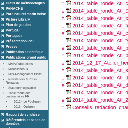
2014_table_ronde_Atl_c
Outils de méthodologies
PANACHE
2014_table_ronde_Atl
Parc naturel marin Iroise
2014_table_ronde_Atl_c
Picture Library
Plan de gestion
2014_table_ronde_Atl_f
Portugal
2014_table_ronde_Atl_c
Português
2014_table_ronde_Atl_ty
Présentation PPT
Presse
2014_table_ronde_Atl_
Publication scientifique
2014_table_ronde_Atl_p
Publications grand public
2014_12_17_Atelier_he
MAIA Publications
Miscellaneous
2014_table_ronde_Atl_sp
MPA Management Plans
2014_table_ronde_Atl_d
Newsletters & Press 
Releases
2014_table_ronde_Atl_d
Statutotry legislation
2014_table_ronde_Atl_
Table ronde des 
gestionnaires FR
2014_table_ronde_Atl_
2012 - Le Pouliguen
Conseils_redaction_cha
2013 - Quibron
Rapport de synthèse
Référentiels et bases de
données