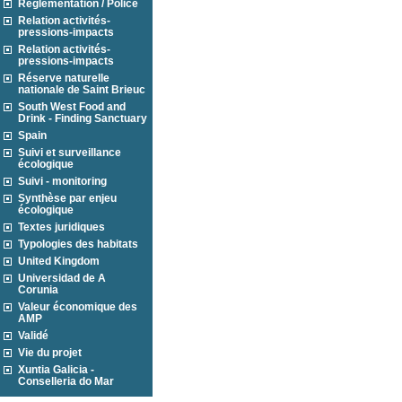
Réglementation / Police
Relation activités-
pressions-impacts
Relation activités-
pressions-impacts
Réserve naturelle
nationale de Saint Brieuc
South West Food and
Drink - Finding Sanctuary
Spain
Suivi et surveillance
écologique
Suivi - monitoring
Synthèse par enjeu
écologique
Textes juridiques
Typologies des habitats
United Kingdom
Universidad de A
Corunia
Valeur économique des
AMP
Validé
Vie du projet
Xuntia Galicia -
Conselleria do Mar