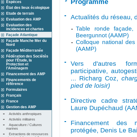
Programme
Espèces
État des lieux écologique
Etude de terrain
Actualités du réseau,
Evaluation des AMP
Evaluation des
Table ronde façade, 
incidences et chartes
Beergunnot (AAMP)
Façade Atlantique
Façade Manche Mer du
Colloque national des
Nord
(AAMP)
Façade Méditerranée
Fédération des Sociétés
pour l'Étude, la
Vers d'autres fo
Protection et
l'Aménagem
participative, autoges
Financement des AMP
... Richarg Coz,
char
Financements de
référence
pied de loisir)
Formulaires
Français
Directive cadre strat
France
Laure Dupéchaud (AA
Gestion des AMP
Activités anthropiques
Activités militaires
Financement des m
Aquaculture / Cultures 
marines
protégée, Denis Le Ba
Extractions de ressources 