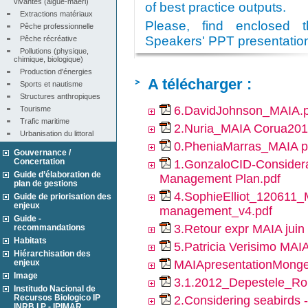
vivantes (algue-maërl)
of best practice outputs.
Extractions matériaux
Please, find enclosed
Pêche professionnelle
Speakers' PPT presentatio
Pêche récréative
Pollutions (physique, 
chimique, biologique)
Production d'énergies
A télécharger :
Sports et nautisme
Structures anthropiques
6.DavidJohnson_MAIA.p
Tourisme
Trafic maritime
2.Nuria_MAIA Corua2
Urbanisation du littoral
0.PheniaMarras_MAIA pr
Gouvernance /
Concertation
1.GonzaloCID-Considerat
Guide d’élaboration de
Management Plan.pdf
plan de gestions
4.SophieElliot_120611_M
Guide de priorisation des
enjeux
management_v4.pdf
Guide -
3.Retour expr MAIA juin
recommandations
Habitats
5.Patricia Verisimo MAIA
Hiérarchisation des
enjeux
MAIApresentationMong
Image
3.1.2012_Depestele_Rol
Institudo Nacional de
Recursos Biologico IP
2.Considering seabirds -
INRB I.P - IPIMAR