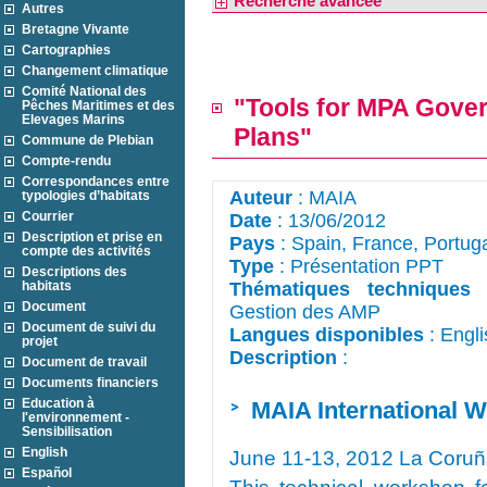
Recherche avancée
Autres
Bretagne Vivante
Cartographies
Changement climatique
Comité National des
"Tools for MPA Gov
Pêches Maritimes et des
Elevages Marins
Plans"
Commune de Plebian
Compte-rendu
Correspondances entre
Auteur
: MAIA
typologies d’habitats
Courrier
Date
: 13/06/2012
Description et prise en
Pays
: Spain, France, Portug
compte des activités
Type
: Présentation PPT
Descriptions des
habitats
Thématiques techniques
:
Document
Gestion des AMP
Document de suivi du
Langues disponibles
: Engli
projet
Description
: 
Document de travail
Documents financiers
Education à
MAIA International 
l'environnement -
Sensibilisation
English
June 11-13, 2012 La Coruña
Español