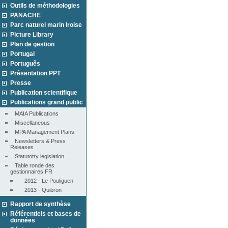
Outils de méthodologies
PANACHE
Parc naturel marin Iroise
Picture Library
Plan de gestion
Portugal
Português
Présentation PPT
Presse
Publication scientifique
Publications grand public
MAIA Publications
Miscellaneous
MPA Management Plans
Newsletters & Press 
Releases
Statutotry legislation
Table ronde des 
gestionnaires FR
2012 - Le Pouliguen
2013 - Quibron
Rapport de synthèse
Référentiels et bases de
données