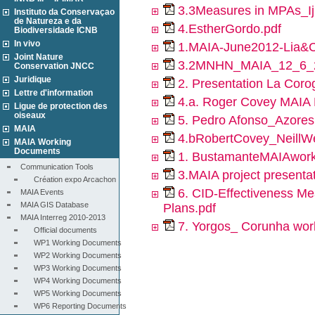
3.3Measures in MPAs_Ijl
Instituto da Conservaçao
de Natureza e da
4.EstherGordo.pdf
Biodiversidade ICNB
In vivo
1.MAIA-June2012-Lia&Ca
Joint Nature
3.2MNHN_MAIA_12_6_2
Conservation JNCC
Juridique
2. Presentation La Corog
Lettre d'information
4.a. Roger Covey MAIA 
Ligue de protection des
oiseaux
5. Pedro Afonso_Azore
MAIA
4.bRobertCovey_NeillWe
MAIA Working
Documents
1. BustamanteMAIAwork
Communication Tools
3.MAIA project present
Création expo Arcachon
6. CID-Effectiveness M
MAIA Events
MAIA GIS Database
Plans.pdf
MAIA Interreg 2010-2013
7. Yorgos_ Corunha wor
Official documents
WP1 Working Documents
WP2 Working Documents
WP3 Working Documents
WP4 Working Documents
WP5 Working Documents
WP6 Reporting Documents