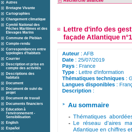
Recherche avancée
Autres
Bretagne Vivante
Cartographies
Changement climatique
Comité National des
Lettre d'info des ges
Pêches Maritimes et des
Elevages Marins
façade Atlantique n°1
Commune de Plebian
Compte-rendu
Correspondances entre
Auteur
: AFB
typologies d’habitats
Courrier
Date
: 25/07/2019
Description et prise en
Pays
: France
compte des activités
Type
: Lettre d'information
Descriptions des
habitats
Thématiques techniques
: 
Document
Langues disponibles
: Fran
Document de suivi du
Description
: 
projet
Document de travail
Au sommaire
Documents financiers
Education à
l'environnement -
Thématiques abordées l
Sensibilisation
Le réseau d'aires ma
English
Español
Atlantique en chiffres e