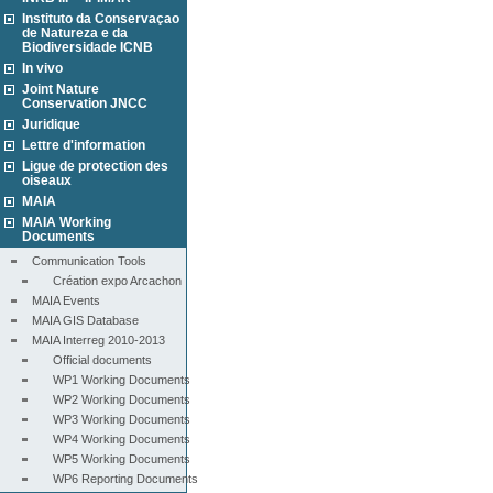
Instituto da Conservaçao
de Natureza e da
Biodiversidade ICNB
In vivo
Joint Nature
Conservation JNCC
Juridique
Lettre d'information
Ligue de protection des
oiseaux
MAIA
MAIA Working
Documents
Communication Tools
Création expo Arcachon
MAIA Events
MAIA GIS Database
MAIA Interreg 2010-2013
Official documents
WP1 Working Documents
WP2 Working Documents
WP3 Working Documents
WP4 Working Documents
WP5 Working Documents
WP6 Reporting Documents