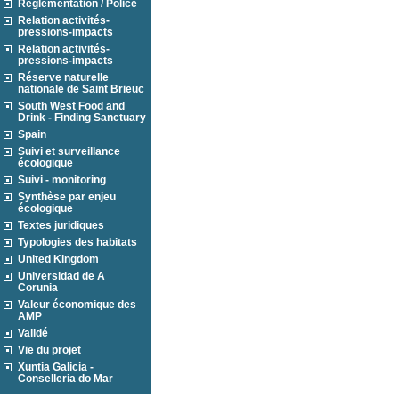
Réglementation / Police
Relation activités-
pressions-impacts
Relation activités-
pressions-impacts
Réserve naturelle
nationale de Saint Brieuc
South West Food and
Drink - Finding Sanctuary
Spain
Suivi et surveillance
écologique
Suivi - monitoring
Synthèse par enjeu
écologique
Textes juridiques
Typologies des habitats
United Kingdom
Universidad de A
Corunia
Valeur économique des
AMP
Validé
Vie du projet
Xuntia Galicia -
Conselleria do Mar