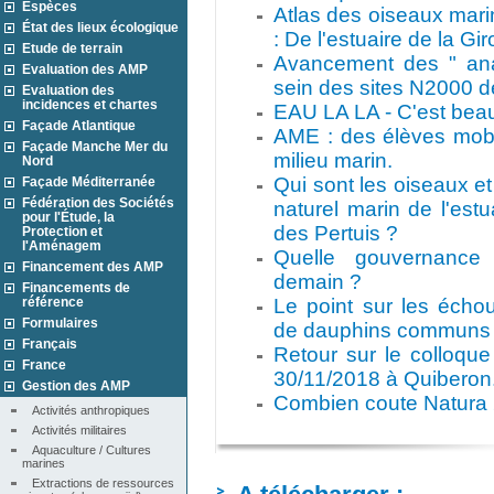
Espèces
Atlas des oiseaux mar
État des lieux écologique
: De l'estuaire de la Gi
Etude de terrain
Avancement des " ana
Evaluation des AMP
sein des sites N2000 d
Evaluation des
incidences et chartes
EAU LA LA - C'est beau
Façade Atlantique
AME : des élèves mobil
Façade Manche Mer du
milieu marin.
Nord
Qui sont les oiseaux e
Façade Méditerranée
Fédération des Sociétés
naturel marin de l'est
pour l'Étude, la
des Pertuis ?
Protection et
l'Aménagem
Quelle gouvernance
Financement des AMP
demain ?
Financements de
référence
Le point sur les échou
Formulaires
de dauphins communs 
Français
Retour sur le colloque 
France
30/11/2018 à Quiberon
Gestion des AMP
Combien coute Natura
Activités anthropiques
Activités militaires
Aquaculture / Cultures 
marines
Extractions de ressources 