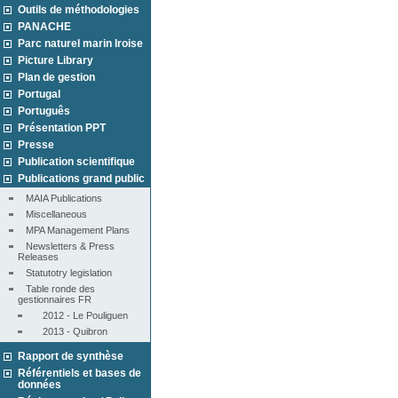
Outils de méthodologies
PANACHE
Parc naturel marin Iroise
Picture Library
Plan de gestion
Portugal
Português
Présentation PPT
Presse
Publication scientifique
Publications grand public
MAIA Publications
Miscellaneous
MPA Management Plans
Newsletters & Press 
Releases
Statutotry legislation
Table ronde des 
gestionnaires FR
2012 - Le Pouliguen
2013 - Quibron
Rapport de synthèse
Référentiels et bases de
données