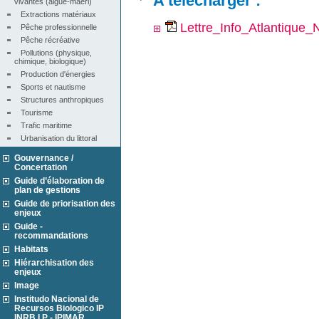
A télécharger :
vivantes (algue-maërl)
Extractions matériaux
Lettre_Info_Atlantique
Pêche professionnelle
Pêche récréative
Pollutions (physique, 
chimique, biologique)
Production d'énergies
Sports et nautisme
Structures anthropiques
Tourisme
Trafic maritime
Urbanisation du littoral
Gouvernance /
Concertation
Guide d’élaboration de
plan de gestions
Guide de priorisation des
enjeux
Guide -
recommandations
Habitats
Hiérarchisation des
enjeux
Image
Institudo Nacional de
Recursos Biologico IP
INRB I.P - IPIMAR