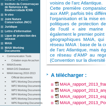
voisins de l'arc Atlantique.
Instituto da Conservaçao
de Natureza e da
Cette première comparaison 
Biodiversidade ICNB
aux AMP, parfois très différ
In vivo
l'organisation et la mise e
Joint Nature
Conservation JNCC
politiques de protection d
Juridique
de l'outil « aire marine
Lettre d'information
également le premier point
Ligue de protection des
géographiques MAIA, qui c
oiseaux
MAIA
réseau MAIA : base de la
MAIA Working
de l'arc Atlantique, mais 
Documents
ce réseau d'AMP au regar
Communication Tools
(Convention sur la diversit
Création expo Arcachon
MAIA Events
MAIA GIS Database
MAIA Interreg 2010-2013
A télécharger :
Official documents
WP1 Working Documents
MAIA_rapport_2013_fra
WP2 Working Documents
MAIA_rapport_2013_ang
WP3 Working Documents
WP4 Working Documents
MAIA_rapport_2013_es
WP5 Working Documents
MAIA_rapport_2013_Por
WP6 Reporting Documents