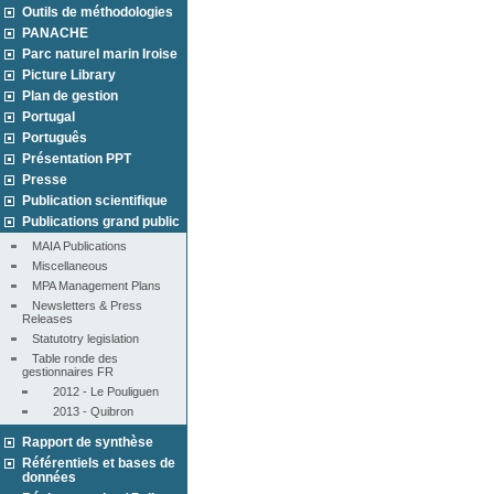
Outils de méthodologies
PANACHE
Parc naturel marin Iroise
Picture Library
Plan de gestion
Portugal
Português
Présentation PPT
Presse
Publication scientifique
Publications grand public
MAIA Publications
Miscellaneous
MPA Management Plans
Newsletters & Press 
Releases
Statutotry legislation
Table ronde des 
gestionnaires FR
2012 - Le Pouliguen
2013 - Quibron
Rapport de synthèse
Référentiels et bases de
données