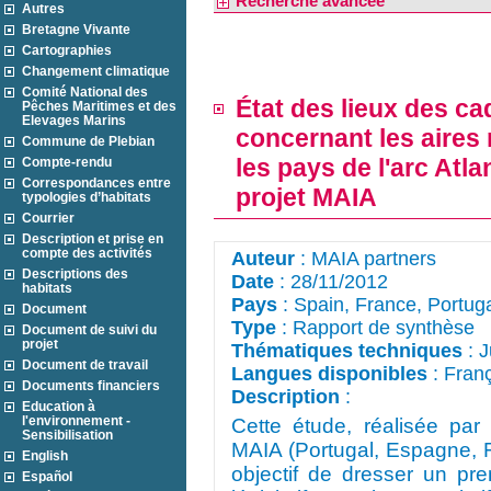
Recherche avancée
Autres
Bretagne Vivante
Cartographies
Changement climatique
Comité National des
État des lieux des ca
Pêches Maritimes et des
Elevages Marins
concernant les aires
Commune de Plebian
les pays de l'arc Atla
Compte-rendu
Correspondances entre
projet MAIA
typologies d’habitats
Courrier
Description et prise en
compte des activités
Auteur
: MAIA partners
Descriptions des
Date
: 28/11/2012
habitats
Pays
: Spain, France, Portug
Document
Type
: Rapport de synthèse
Document de suivi du
projet
Thématiques techniques
: J
Document de travail
Langues disponibles
: Franç
Documents financiers
Description
: 
Education à
l'environnement -
Cette étude, réalisée par 
Sensibilisation
MAIA (Portugal, Espagne, 
English
objectif de dresser un pr
Español