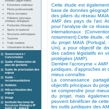
vivantes (algue-maërl)
Cette étude est également 
Extractions matériaux
Pêche professionnelle
base de données géographi
Pêche récréative
des piliers du réseau MAI
Pollutions (physique, 
AMP des pays de l'arc At
chimique, biologique)
Production d'énergies
pour l'analyse de ce résea
Sports et nautisme
internationaux (Conventi
Structures anthropiques
notamment).Cette étude, ré
Tourisme
du projet MAIA (Portugal
Trafic maritime
Uni), a pour objectif de d
Urbanisation du littoral
des cadres législatifs en v
Gouvernance /
Concertation
protégées (AMP).
Guide d’élaboration de
Derrière l'acronyme « AMP »,
plan de gestions
juridiques, d'approches et d
Guide de priorisation des
enjeux
mieux connaître.
Guide -
La connaissance partagé
recommandations
objectifs principaux du pro
Habitats
Hiérarchisation des
se comprendre pour mieux 
enjeux
du projet, mais égalemen
Image
peuvent bénéficier de cett
Institudo Nacional de
Recursos Biologico IP
les outils juridiques des 
INRB I.P - IPIMAR