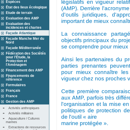
législatifs en vigueur rela
Espèces
État des lieux écologique
(AMP). Derrière l'acronyme 
Etude de terrain
d'outils juridiques, d'app
Evaluation des AMP
important de mieux connaît
Evaluation des
incidences et chartes
La connaissance partagé
Façade Atlantique
Façade Manche Mer du
objectifs principaux du pro
Nord
se comprendre pour mieux 
Façade Méditerranée
Fédération des Sociétés
pour l'Étude, la
Ainsi les partenaires du pr
Protection et
l'Aménagem
parties prenantes peuven
Financement des AMP
pour mieux connaître les
Financements de
vigueur chez nos proches vo
référence
Formulaires
Cette première comparaison 
Français
France
aux AMP, parfois très différ
Gestion des AMP
l'organisation et la mise e
Activités anthropiques
politiques de protection d
Activités militaires
de l'outil « aire
Aquaculture / Cultures 
marines
marine protégée ».
Extractions de ressources 