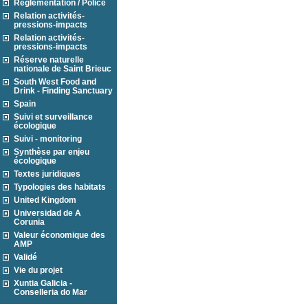
Réglementation / Police
Relation activités-
pressions-impacts
Relation activités-
pressions-impacts
Réserve naturelle
nationale de Saint Brieuc
South West Food and
Drink - Finding Sanctuary
Spain
Suivi et surveillance
écologique
Suivi - monitoring
Synthèse par enjeu
écologique
Textes juridiques
Typologies des habitats
United Kingdom
Universidad de A
Corunia
Valeur économique des
AMP
Validé
Vie du projet
Xuntia Galicia -
Conselleria do Mar