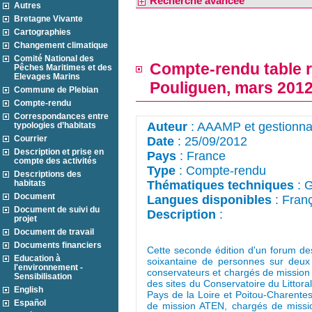
Recherche avancée
Autres
Bretagne Vivante
Cartographies
Changement climatique
Comité National des
Compte-rendu table r
Pêches Maritimes et des
Elevages Marins
Pouliguen, mars 201
Commune de Plebian
Compte-rendu
Correspondances entre
Auteur
: AAAMP et gestionn
typologies d’habitats
Courrier
Date
: 25/09/2012
Description et prise en
Pays
: France
compte des activités
Type
: Compte-rendu
Descriptions des
habitats
Thématiques techniques
: 
Document
Langues disponibles
: Fran
Document de suivi du
Description
: 
projet
Document de travail
Documents financiers
Cette seconde édition d'un forum des
Education à
soixantaine de personnes sur deux
l'environnement -
conservateurs et chargés de mission 
Sensibilisation
des sites du Conservatoire du Littor
English
Pays de la Loire et Poitou-Charent
Español
de mission ATEN, chargés de missio