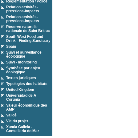
Réglementation / Police
Relation activités-
pressions-impacts
Relation activités-
pressions-impacts
Réserve naturelle
nationale de Saint Brieuc
South West Food and
Drink - Finding Sanctuary
Spain
Suivi et surveillance
écologique
Suivi - monitoring
Synthèse par enjeu
écologique
Textes juridiques
Typologies des habitats
United Kingdom
Universidad de A
Corunia
Valeur économique des
AMP
Validé
Vie du projet
Xuntia Galicia -
Conselleria do Mar