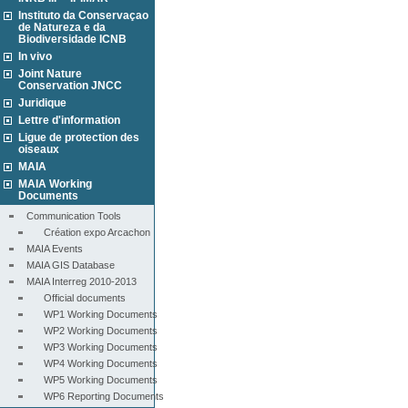
Instituto da Conservaçao
de Natureza e da
Biodiversidade ICNB
In vivo
Joint Nature
Conservation JNCC
Juridique
Lettre d'information
Ligue de protection des
oiseaux
MAIA
MAIA Working
Documents
Communication Tools
Création expo Arcachon
MAIA Events
MAIA GIS Database
MAIA Interreg 2010-2013
Official documents
WP1 Working Documents
WP2 Working Documents
WP3 Working Documents
WP4 Working Documents
WP5 Working Documents
WP6 Reporting Documents