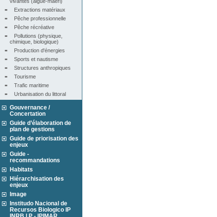
vivantes (algue-maërl)
Extractions matériaux
Pêche professionnelle
Pêche récréative
Pollutions (physique, 
chimique, biologique)
Production d'énergies
Sports et nautisme
Structures anthropiques
Tourisme
Trafic maritime
Urbanisation du littoral
Gouvernance /
Concertation
Guide d’élaboration de
plan de gestions
Guide de priorisation des
enjeux
Guide -
recommandations
Habitats
Hiérarchisation des
enjeux
Image
Institudo Nacional de
Recursos Biologico IP
INRB I.P - IPIMAR