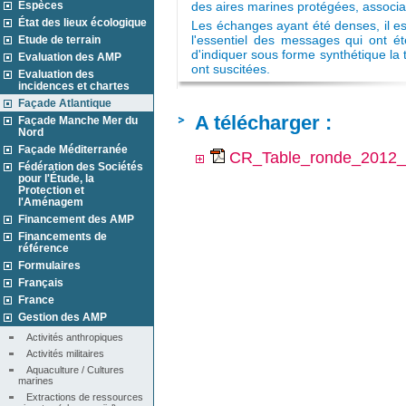
Espèces
des aires marines protégées, associa
État des lieux écologique
Les échanges ayant été denses, il e
Etude de terrain
l'essentiel des messages qui ont été
d'indiquer sous forme synthétique la
Evaluation des AMP
ont suscitées.
Evaluation des
incidences et chartes
Façade Atlantique
A télécharger :
Façade Manche Mer du
Nord
Façade Méditerranée
CR_Table_ronde_2012_fi
Fédération des Sociétés
pour l'Étude, la
Protection et
l'Aménagem
Financement des AMP
Financements de
référence
Formulaires
Français
France
Gestion des AMP
Activités anthropiques
Activités militaires
Aquaculture / Cultures 
marines
Extractions de ressources 