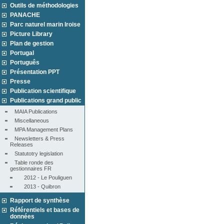
Outils de méthodologies
PANACHE
Parc naturel marin Iroise
Picture Library
Plan de gestion
Portugal
Português
Présentation PPT
Presse
Publication scientifique
Publications grand public
MAIA Publications
Miscellaneous
MPA Management Plans
Newsletters & Press 
Releases
Statutotry legislation
Table ronde des 
gestionnaires FR
2012 - Le Pouliguen
2013 - Quibron
Rapport de synthèse
Référentiels et bases de
données