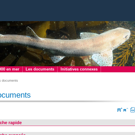
000 en mer
Les documents
Initiatives connexes
s documents
ocuments
che rapide