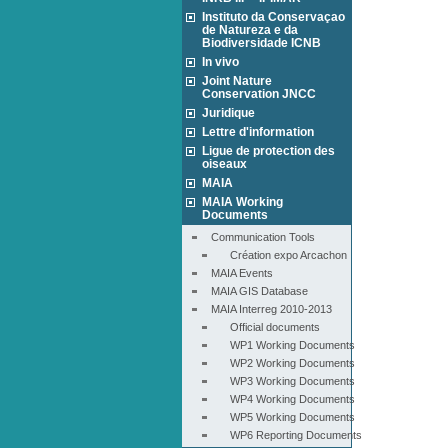
Instituto da Conservaçao
de Natureza e da
Biodiversidade ICNB
In vivo
Joint Nature
Conservation JNCC
Juridique
Lettre d'information
Ligue de protection des
oiseaux
MAIA
MAIA Working
Documents
Communication Tools
Création expo Arcachon
MAIA Events
MAIA GIS Database
MAIA Interreg 2010-2013
Official documents
WP1 Working Documents
WP2 Working Documents
WP3 Working Documents
WP4 Working Documents
WP5 Working Documents
WP6 Reporting Documents