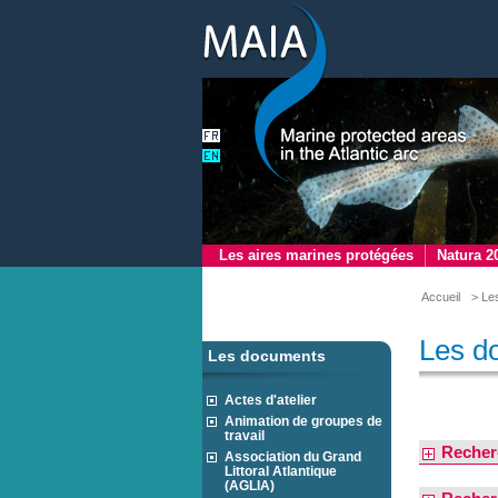
Les aires marines protégées
Natura 2
Accueil
> Le
Les d
Les documents
Actes d'atelier
Animation de groupes de
travail
Recher
Association du Grand
Littoral Atlantique
(AGLIA)