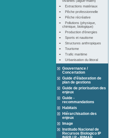
vivantes (algue-maërl)
Extractions matériaux
Pêche professionnelle
Pêche récréative
Pollutions (physique, 
chimique, biologique)
Production d'énergies
Sports et nautisme
Structures anthropiques
Tourisme
Trafic maritime
Urbanisation du littoral
Gouvernance /
Concertation
Guide d’élaboration de
plan de gestions
Guide de priorisation des
enjeux
Guide -
recommandations
Habitats
Hiérarchisation des
enjeux
Image
Institudo Nacional de
Recursos Biologico IP
INRB I.P - IPIMAR