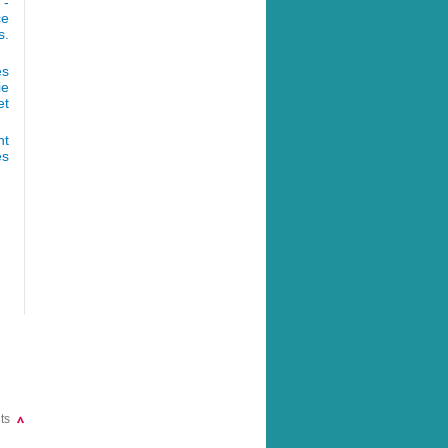
- 
ce
s.
s 
ie
et
t 
es
ts