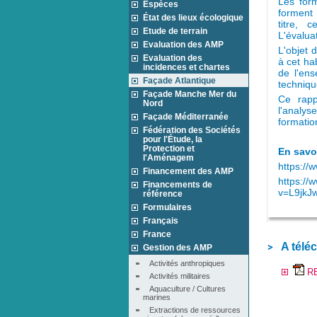
Les form
Espèces
forment 
État des lieux écologique
titre, 
Etude de terrain
L'évalua
Evaluation des AMP
L'objet 
Evaluation des
à cet hab
incidences et chartes
de l'ens
Façade Atlantique
techniqu
Façade Manche Mer du
Ce rapp
Nord
l'analys
Façade Méditerranée
formation
Fédération des Sociétés
pour l'Étude, la
Protection et
En savoi
l'Aménagem
https://
Financement des AMP
https:/
Financements de
v=L9jkJ
référence
Formulaires
Français
France
A télé
Gestion des AMP
Activités anthropiques
RE
Activités militaires
Aquaculture / Cultures 
marines
Extractions de ressources 