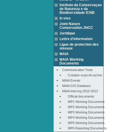
Instituto da Conservaçao
de Natureza e da
Biodiversidade ICNB
In vivo
Joint Nature
Conservation JNCC
Juridique
Lettre d'information
Ligue de protection des
oiseaux
MAIA
MAIA Working
Documents
Communication Tools
Création expo Arcachon
MAIA Events
MAIA GIS Database
MAIA Interreg 2010-2013
Official documents
WP1 Working Documents
WP2 Working Documents
WP3 Working Documents
WP4 Working Documents
WP5 Working Documents
WP6 Reporting Documents