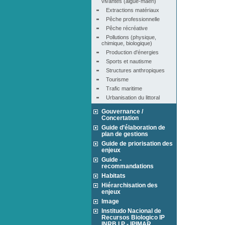
vivantes (algue-maërl)
Extractions matériaux
Pêche professionnelle
Pêche récréative
Pollutions (physique, 
chimique, biologique)
Production d'énergies
Sports et nautisme
Structures anthropiques
Tourisme
Trafic maritime
Urbanisation du littoral
Gouvernance /
Concertation
Guide d’élaboration de
plan de gestions
Guide de priorisation des
enjeux
Guide -
recommandations
Habitats
Hiérarchisation des
enjeux
Image
Institudo Nacional de
Recursos Biologico IP
INRB I.P - IPIMAR