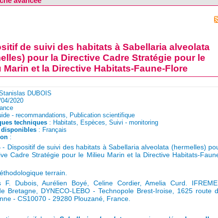
che avancée
sitif de suivi des habitats à Sabellaria alveolata
elles) pour la Directive Cadre Stratégie pour le
u Marin et la Directive Habitats-Faune-Flore
Stanislas DUBOIS
/04/2020
rance
ide - recommandations, Publication scientifique
ques techniques
: Habitats, Espèces, Suivi - monitoring
disponibles
: Français
ion
: 
 Dispositif de suivi des habitats à Sabellaria alveolata (hermelles) pou
tive Cadre Stratégie pour le Milieu Marin et la Directive Habitats-Faun
thodologique terrain.
as F. Dubois, Aurélien Boyé, Celine Cordier, Amelia Curd. IFREME
de Bretagne, DYNECO-LEBO - Technopole Brest-Iroise, 1625 route 
nne - CS10070 - 29280 Plouzané, France.