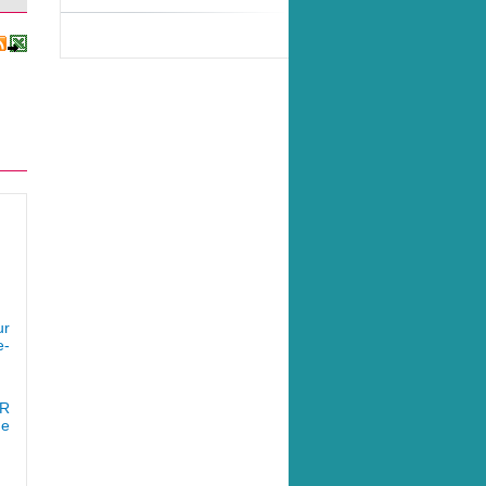
r 
e-
R 
de