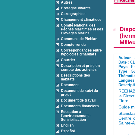
Recher
Autres
Bretagne Vivante
Cartographies
Changement climatique
Comité National des
Dispo
Pêches Maritimes et des
Elevages Marins
(herm
Commune de Plebian
Milie
Compte-rendu
Correspondances entre
typologies d’habitats
Auteur
: 
Courrier
Date
: 01
Description et prise en
Pays
: F
compte des activités
Type
: Gu
Descriptions des
Thémati
habitats
Langues 
Descript
Document
Document de suivi du
REEHAB -
projet
la Direc
Document de travail
Flore.
Documents financiers
Guide mé
Education à
Stanisl
l'environnement -
Centre 
Sensibilisation
Sainte-A
English
Español