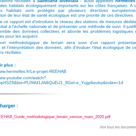
ations récifales à 
Sabellaria alveolata
- aussi appelées 
hermelles
des habitats écologiquement importants sur les côtes françaises. A 
ces habitats sont protégés par plusieurs directives européenne
tion de leur état de santé écologique est une priorité de ces directives.
de ce rapport est d'introduire le réseau des stations de mesures dédiée
itat à l'échelle nationale et de présenter une méthode de suivi. Il justif
emble des données collectées et aborde les problèmes logistiques 
es pour les acquérir.
ort méthodologique de terrain sera suivi d'un rapport présentan
e et l'interprétation des données, afin d'évaluer l'état écologique de c
s récifales.
r plus :
www.hermelles.fr/Le-projet-REEHAB
/www.youtube.com/watch?
wpH3Z8&list=PL0Wd1JAi6QuEiJ1_8GeI-e_Yxgp6eulrp&index=14
charger :
EHAB_Guide_methodologique_terrain_version_mars_2020.pdf
Voir tous les documen