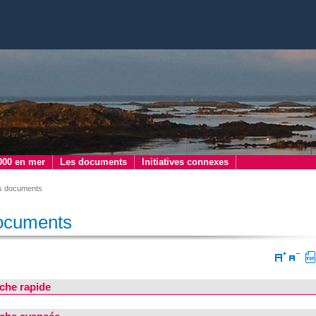
000 en mer
Les documents
Initiatives connexes
s documents
ocuments
che rapide