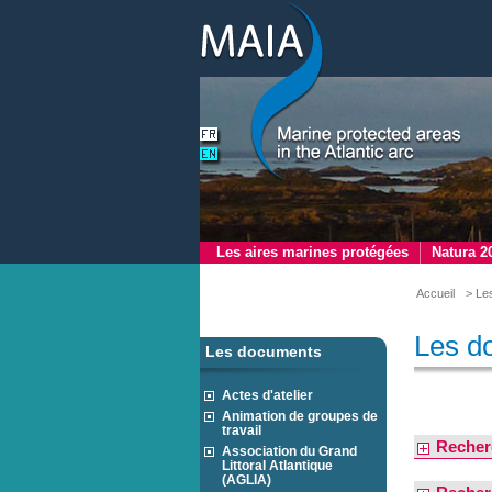
Les aires marines protégées
Natura 2
Accueil
> Le
Les d
Les documents
Actes d'atelier
Animation de groupes de
travail
Recher
Association du Grand
Littoral Atlantique
(AGLIA)