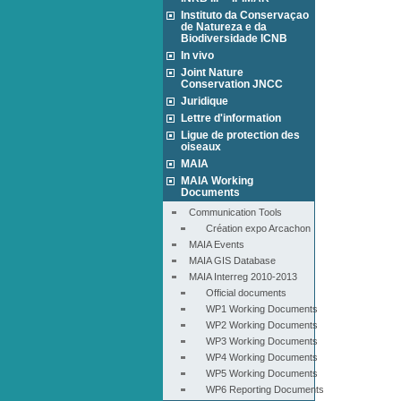
Instituto da Conservaçao
de Natureza e da
Biodiversidade ICNB
In vivo
Joint Nature
Conservation JNCC
Juridique
Lettre d'information
Ligue de protection des
oiseaux
MAIA
MAIA Working
Documents
Communication Tools
Création expo Arcachon
MAIA Events
MAIA GIS Database
MAIA Interreg 2010-2013
Official documents
WP1 Working Documents
WP2 Working Documents
WP3 Working Documents
WP4 Working Documents
WP5 Working Documents
WP6 Reporting Documents