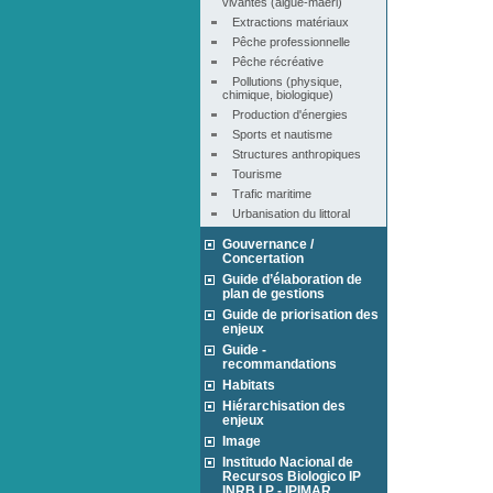
vivantes (algue-maërl)
Extractions matériaux
Pêche professionnelle
Pêche récréative
Pollutions (physique, 
chimique, biologique)
Production d'énergies
Sports et nautisme
Structures anthropiques
Tourisme
Trafic maritime
Urbanisation du littoral
Gouvernance /
Concertation
Guide d’élaboration de
plan de gestions
Guide de priorisation des
enjeux
Guide -
recommandations
Habitats
Hiérarchisation des
enjeux
Image
Institudo Nacional de
Recursos Biologico IP
INRB I.P - IPIMAR