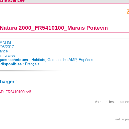
che avancée
Natura 2000_FR5410100_Marais Poitevin
 MNHM
/05/2017
rance
rmulaires
ques techniques
: Habitats, Gestion des AMP, Espèces
disponibles
: Français
charger :
D_FR5410100.pdf
Voir tous les documen
haut de pa