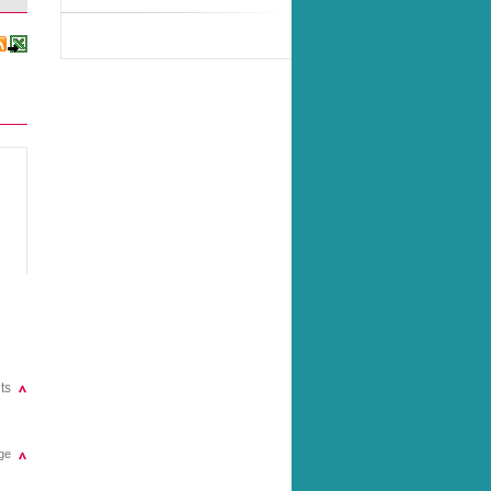
ts
ge