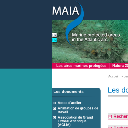
Les aires marines protégées
Natura 2
Accueil
> Le
Les d
Les documents
Actes d'atelier
Animation de groupes de
travail
Recher
Association du Grand
Littoral Atlantique
(AGLIA)