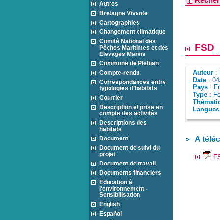
Recher
Autres
Bretagne Vivante
Cartographies
Changement climatique
Comité National des
FSD_
Pêches Maritimes et des
Elevages Marins
Commune de Plebian
Auteur
:
Compte-rendu
Date
: 04
Correspondances entre
Pays
: F
typologies d’habitats
Type
: Fo
Courrier
Thémati
Description et prise en
Langues 
compte des activités
Descriptions des
habitats
Document
A télé
Document de suivi du
projet
FS
Document de travail
Documents financiers
Education à
l'environnement -
Sensibilisation
English
Español