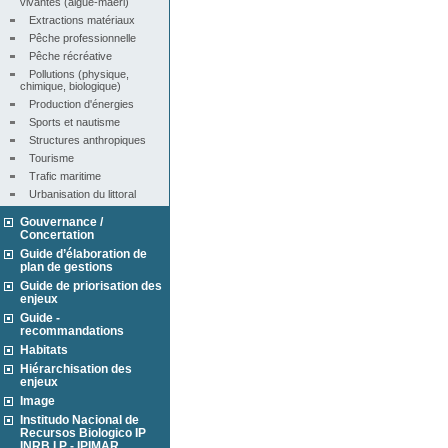
vivantes (algue-maërl)
Extractions matériaux
Pêche professionnelle
Pêche récréative
Pollutions (physique, 
chimique, biologique)
Production d'énergies
Sports et nautisme
Structures anthropiques
Tourisme
Trafic maritime
Urbanisation du littoral
Gouvernance /
Concertation
Guide d’élaboration de
plan de gestions
Guide de priorisation des
enjeux
Guide -
recommandations
Habitats
Hiérarchisation des
enjeux
Image
Institudo Nacional de
Recursos Biologico IP
INRB I.P - IPIMAR