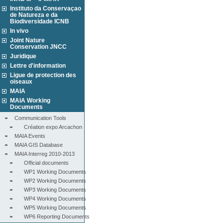
Instituto da Conservaçao
de Natureza e da
Biodiversidade ICNB
In vivo
Joint Nature
Conservation JNCC
Juridique
Lettre d'information
Ligue de protection des
oiseaux
MAIA
MAIA Working
Documents
Communication Tools
Création expo Arcachon
MAIA Events
MAIA GIS Database
MAIA Interreg 2010-2013
Official documents
WP1 Working Documents
WP2 Working Documents
WP3 Working Documents
WP4 Working Documents
WP5 Working Documents
WP6 Reporting Documents