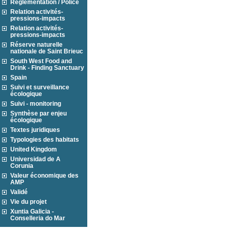
Réglementation / Police
Relation activités-
pressions-impacts
Relation activités-
pressions-impacts
Réserve naturelle
nationale de Saint Brieuc
South West Food and
Drink - Finding Sanctuary
Spain
Suivi et surveillance
écologique
Suivi - monitoring
Synthèse par enjeu
écologique
Textes juridiques
Typologies des habitats
United Kingdom
Universidad de A
Corunia
Valeur économique des
AMP
Validé
Vie du projet
Xuntia Galicia -
Conselleria do Mar