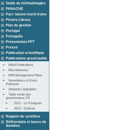
Outils de méthodologies
PANACHE
Parc naturel marin Iroise
Picture Library
Plan de gestion
Portugal
Português
Présentation PPT
Presse
Publication scientifique
Publications grand public
MAIA Publications
Miscellaneous
MPA Management Plans
Newsletters & Press 
Releases
Statutotry legislation
Table ronde des 
gestionnaires FR
2012 - Le Pouliguen
2013 - Quibron
Rapport de synthèse
Référentiels et bases de
données