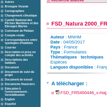
Recherche avancée
Autres
Bretagne Vivante
Cartographies
Changement climatique
Comité National des
FSD_Natura 2000_FR
Pêches Maritimes et des
Elevages Marins
Commune de Plebian
Compte-rendu
Auteur
: MNHM
Correspondances entre
Date
: 04/05/2017
typologies d’habitats
Pays
: France
Courrier
Type
: Formulaires
Description et prise en
compte des activités
Thématiques techniques
:
Descriptions des
Espèces
habitats
Langues disponibles
: Fran
Document
Document de suivi du
projet
Document de travail
A télécharger :
Documents financiers
Education à
l'environnement -
FSD_FR5400446_v.maj_
Sensibilisation
English
Español