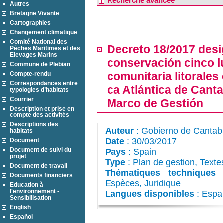
Recherche avancée
Autres
Bretagne Vivante
Cartographies
Changement climatique
Comité National des
Decreto 18/2017 desi
Pêches Maritimes et des
Elevages Marins
conservación cinco l
Commune de Plebian
comunitaria litorales
Compte-rendu
Correspondances entre
ca Atlántica de Canta
typologies d’habitats
Courrier
Marco de Gestión
Description et prise en
compte des activités
Descriptions des
Auteur
: Gobierno de Cantab
habitats
Date
: 30/03/2017
Document
Document de suivi du
Pays
: Spain
projet
Type
: Plan de gestion, Texte
Document de travail
Thématiques techniques
:
Documents financiers
Espèces, Juridique
Education à
l'environnement -
Langues disponibles
: Espa
Sensibilisation
English
Español