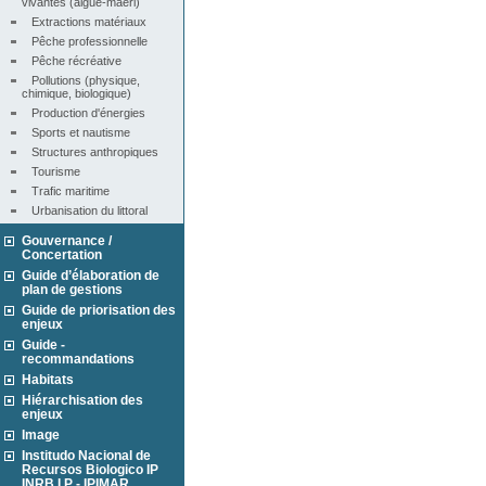
vivantes (algue-maërl)
Extractions matériaux
Pêche professionnelle
Pêche récréative
Pollutions (physique, 
chimique, biologique)
Production d'énergies
Sports et nautisme
Structures anthropiques
Tourisme
Trafic maritime
Urbanisation du littoral
Gouvernance /
Concertation
Guide d’élaboration de
plan de gestions
Guide de priorisation des
enjeux
Guide -
recommandations
Habitats
Hiérarchisation des
enjeux
Image
Institudo Nacional de
Recursos Biologico IP
INRB I.P - IPIMAR