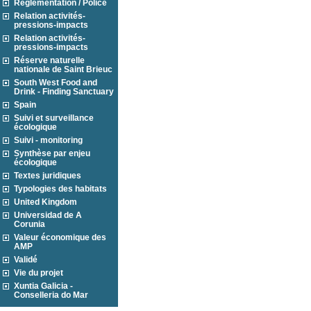
Réglementation / Police
Relation activités-
pressions-impacts
Relation activités-
pressions-impacts
Réserve naturelle
nationale de Saint Brieuc
South West Food and
Drink - Finding Sanctuary
Spain
Suivi et surveillance
écologique
Suivi - monitoring
Synthèse par enjeu
écologique
Textes juridiques
Typologies des habitats
United Kingdom
Universidad de A
Corunia
Valeur économique des
AMP
Validé
Vie du projet
Xuntia Galicia -
Conselleria do Mar