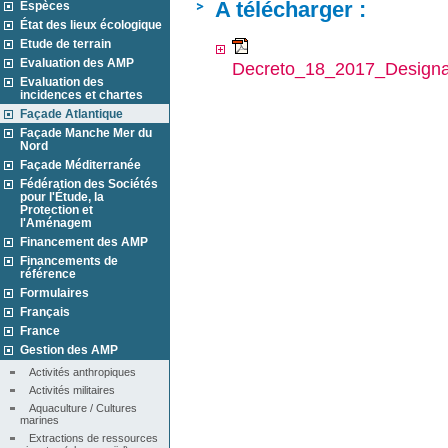
A télécharger :
Espèces
État des lieux écologique
Etude de terrain
Evaluation des AMP
Decreto_18_2017_Designa
Evaluation des
incidences et chartes
Façade Atlantique
Façade Manche Mer du
Nord
Façade Méditerranée
Fédération des Sociétés
pour l'Étude, la
Protection et
l'Aménagem
Financement des AMP
Financements de
référence
Formulaires
Français
France
Gestion des AMP
Activités anthropiques
Activités militaires
Aquaculture / Cultures 
marines
Extractions de ressources 