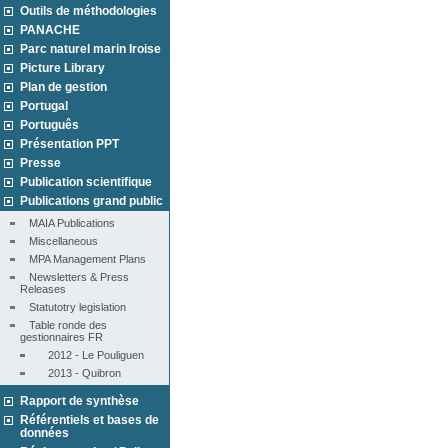
Outils de méthodologies
PANACHE
Parc naturel marin Iroise
Picture Library
Plan de gestion
Portugal
Português
Présentation PPT
Presse
Publication scientifique
Publications grand public
MAIA Publications
Miscellaneous
MPA Management Plans
Newsletters & Press 
Releases
Statutotry legislation
Table ronde des 
gestionnaires FR
2012 - Le Pouliguen
2013 - Quibron
Rapport de synthèse
Référentiels et bases de
données