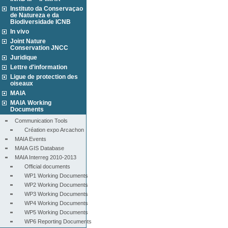
Instituto da Conservaçao
de Natureza e da
Biodiversidade ICNB
In vivo
Joint Nature
Conservation JNCC
Juridique
Lettre d'information
Ligue de protection des
oiseaux
MAIA
MAIA Working
Documents
Communication Tools
Création expo Arcachon
MAIA Events
MAIA GIS Database
MAIA Interreg 2010-2013
Official documents
WP1 Working Documents
WP2 Working Documents
WP3 Working Documents
WP4 Working Documents
WP5 Working Documents
WP6 Reporting Documents