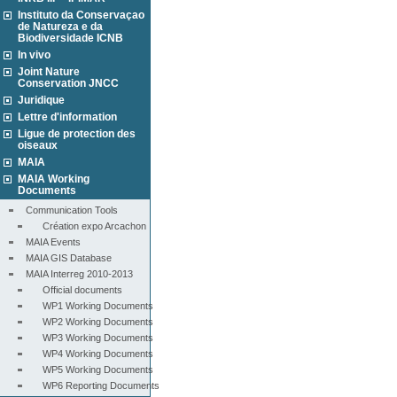
Instituto da Conservaçao
de Natureza e da
Biodiversidade ICNB
In vivo
Joint Nature
Conservation JNCC
Juridique
Lettre d'information
Ligue de protection des
oiseaux
MAIA
MAIA Working
Documents
Communication Tools
Création expo Arcachon
MAIA Events
MAIA GIS Database
MAIA Interreg 2010-2013
Official documents
WP1 Working Documents
WP2 Working Documents
WP3 Working Documents
WP4 Working Documents
WP5 Working Documents
WP6 Reporting Documents