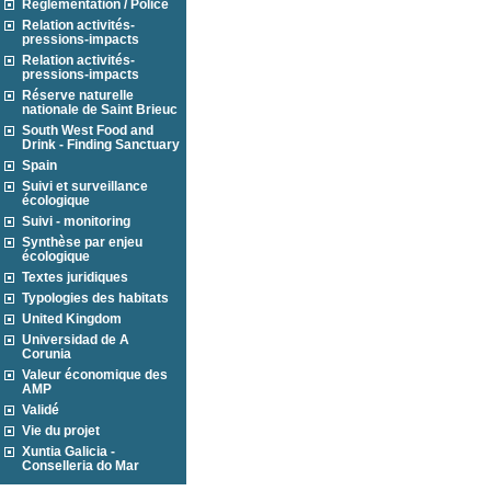
Réglementation / Police
Relation activités-
pressions-impacts
Relation activités-
pressions-impacts
Réserve naturelle
nationale de Saint Brieuc
South West Food and
Drink - Finding Sanctuary
Spain
Suivi et surveillance
écologique
Suivi - monitoring
Synthèse par enjeu
écologique
Textes juridiques
Typologies des habitats
United Kingdom
Universidad de A
Corunia
Valeur économique des
AMP
Validé
Vie du projet
Xuntia Galicia -
Conselleria do Mar