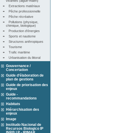
vivantes (algue-maërl)
Extractions matériaux
Pêche professionnelle
Pêche récréative
Pollutions (physique, 
chimique, biologique)
Production d'énergies
Sports et nautisme
Structures anthropiques
Tourisme
Trafic maritime
Urbanisation du littoral
Gouvernance /
Concertation
Guide d’élaboration de
plan de gestions
Guide de priorisation des
enjeux
Guide -
recommandations
Habitats
Hiérarchisation des
enjeux
Image
Institudo Nacional de
Recursos Biologico IP
INRB I.P - IPIMAR