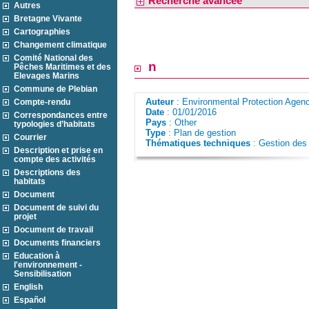
Recherche avancée
Autres
Bretagne Vivante
Cartographies
Changement climatique
Comité National des
n
Pêches Maritimes et des
Elevages Marins
Commune de Plebian
Auteur
: Environmental Protection Agen
Compte-rendu
Date
: 01/01/2016
Correspondances entre
Pays
: Other
typologies d’habitats
Type
: Plan de gestion
Courrier
Thématiques techniques
: Gestion de
Description et prise en
compte des activités
Descriptions des
habitats
Document
Document de suivi du
projet
Document de travail
Documents financiers
Education à
l'environnement -
Sensibilisation
English
Español