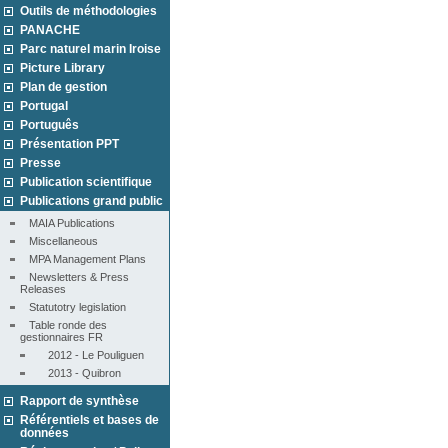
Outils de méthodologies
PANACHE
Parc naturel marin Iroise
Picture Library
Plan de gestion
Portugal
Português
Présentation PPT
Presse
Publication scientifique
Publications grand public
MAIA Publications
Miscellaneous
MPA Management Plans
Newsletters & Press 
Releases
Statutotry legislation
Table ronde des 
gestionnaires FR
2012 - Le Pouliguen
2013 - Quibron
Rapport de synthèse
Référentiels et bases de
données