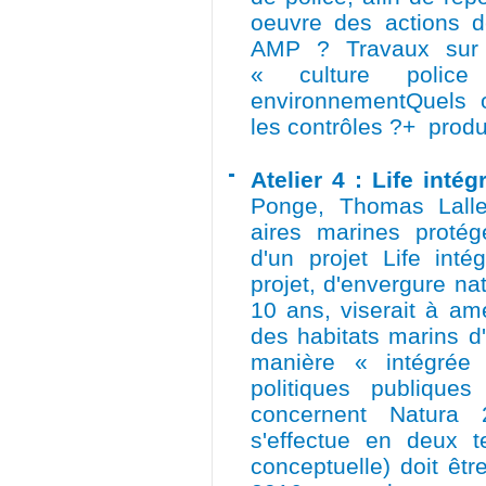
oeuvre des actions d
AMP ? Travaux sur l
« culture poli
environnementQuels ou
les contrôles ?+ produ
Atelier 4 : Life intég
Ponge, Thomas Lall
aires marines proté
d'un projet Life inté
projet, d'envergure na
10 ans, viserait à amé
des habitats marins d
manière « intégrée
politiques publique
concernent Natura 
s'effectue en deux t
conceptuelle) doit êt