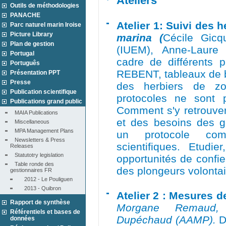
Ateliers
Outils de méthodologies
PANACHE
Atelier 1: Suivi des 
Parc naturel marin Iroise
Picture Library
marina (
Cécile Gicq
Plan de gestion
(IUEM), Anne-Laure
Portugal
cadre de différent
Português
REBENT, tableaux de b
Présentation PPT
Presse
des herbiers de zo
Publication scientifique
protocoles ne sont
Publications grand public
Comment s'y retrouver 
MAIA Publications
et des besoins des ge
Miscellaneous
MPA Management Plans
un protocole co
Newsletters & Press 
scientifiques. Etud
Releases
Statutotry legislation
opportunités de confie
Table ronde des 
des plongeurs volontai
gestionnaires FR
2012 - Le Pouliguen
2013 - Quibron
Atelier 2 : Mesures 
Rapport de synthèse
Morgane Remaud,
Référentiels et bases de
Dupéchaud (AAMP).
D
données