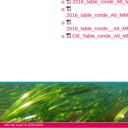
2016_table_ronde_Atl_
2016_table_ronde_Atl_MMN
2016_table_ronde__Atl_M
CR_Table_ronde_Atl_M
Site mis à jour le 22/01/2025