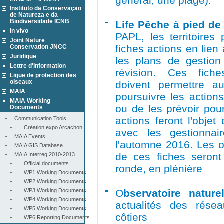
général, une plage).
Instituto da Conservaçao
de Natureza e da
Biodiversidade ICNB
Life Pêche à pied de 
In vivo
PAPL, les territoires 
Joint Nature
fiches actions en lie
Conservation JNCC
Juridique
les plans de gesti
Lettre d'information
révision. Ces fiche
Ligue de protection des
oiseaux
doivent permettre a
MAIA
poursuivre les action
MAIA Working
ou de les prévoir pour
Documents
actions feront l'objet
Communication Tools
Création expo Arcachon
avec les gestionnai
MAIA Events
l'automne 2016. Les o
MAIA GIS Database
de ces fiches seront
MAIA Interreg 2010-2013
Official documents
ronde, en plénière
WP1 Working Documents
WP2 Working Documents
WP3 Working Documents
O
bservatoire nature
WP4 Working Documents
actualités des résea
WP5 Working Documents
côtiers
WP6 Reporting Documents