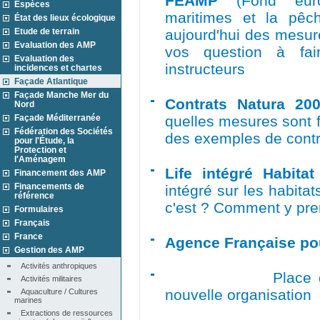
FEAMP
(Fond eur
Espèces
maritimes et la pê
État des lieux écologique
Etude de terrain
aujourd'hui des mesure
Evaluation des AMP
vos question à fai
Evaluation des
instructeurs
incidences et chartes
Façade Atlantique
Façade Manche Mer du
Contrats Natura 20
Nord
Façade Méditerranée
quelles mesures sont f
Fédération des Sociétés
des exemples de contr
pour l'Étude, la
Protection et
l'Aménagem
Life intégré Habitat
Financement des AMP
Financements de
intégré sur les habita
référence
c'est ? Comment y pre
Formulaires
Français
France
Agence Française pou
Gestion des AMP
Activités anthropiques
Place du Foru
Activités militaires
nouvelle organisation
Aquaculture / Cultures 
marines
Extractions de ressources 