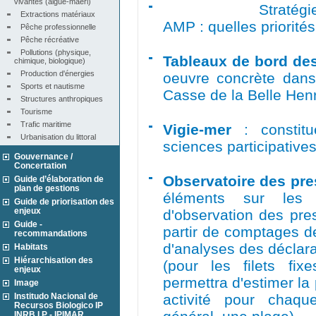
vivantes (algue-maërl)
Stratégie de cré
Extractions matériaux
AMP : quelles priorités
Pêche professionnelle
Pêche récréative
Pollutions (physique, 
Tableaux de bord d
chimique, biologique)
Production d'énergies
oeuvre concrète dans 
Sports et nautisme
Casse de la Belle Henr
Structures anthropiques
Tourisme
Trafic maritime
Vigie-mer
: constitu
Urbanisation du littoral
sciences participative
Gouvernance /
Concertation
Observatoire des pres
Guide d’élaboration de
plan de gestions
éléments sur les
Guide de priorisation des
enjeux
d'observation des pre
Guide -
partir de comptages de
recommandations
d'analyses des déclara
Habitats
Hiérarchisation des
(pour les filets fi
enjeux
permettra d'estimer la
Image
Institudo Nacional de
activité pour chaq
Recursos Biologico IP
INRB I.P - IPIMAR