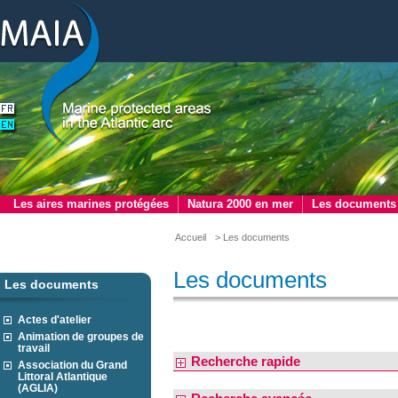
Les aires marines protégées
Natura 2000 en mer
Les documents
Accueil
> Les documents
Les documents
Les documents
Actes d'atelier
Animation de groupes de
travail
Recherche rapide
Association du Grand
Littoral Atlantique
(AGLIA)