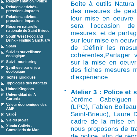
Réglementation / Police
Boîte à outils Natura
Relation activités-
des mesures de gesti
pressions-impacts
Relation activités-
leur mise en oeuvre o
pressions-impacts
sera l'occasion d
Réserve naturelle
nationale de Saint Brieuc
mesures, et de partag
South West Food and
sur leur mise en oeuvre
Drink - Finding Sanctuary
Spain
de :Définir les mesu
Suivi et surveillance
cohérentes,Partager 
écologique
sur la mise en oeuv
Suivi - monitoring
Synthèse par enjeu
des fiches mesures m
écologique
d'expérience
Textes juridiques
Typologies des habitats
United Kingdom
Atelier 3 : Police et
Universidad de A
Jérôme Cabelguen 
Corunia
Valeur économique des
(LPO), Fabien Boilea
AMP
Saint-Brieuc), Laure
Validé
cadre de la mise en
Vie du projet
Xuntia Galicia -
nous proposons de tra
Conselleria do Mar
de police, afin de ré