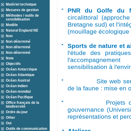
Matériel technique
PNR du Golfe du 
Mesures de gestion
Méthodes / outils de
circalittoral (approche
sensibilisation
Bretagne sud) et l'int
Modèle
(mouillage écologique
Natural England NE
Non
Non déterminé
Sports de nature et 
Non déterminé
l'étude des pratique
Non déterminé
Note
l'accompagneme
Objectifs
sensibilisation à l'envi
Océan Antarctique
Océan Atlantique
Site web sensibil
Océan Austral
Océan Indien
de la faune : mise en 
Océan mondial
Océan Pacifique
Projets de rech
Office français de la
biodiversité
gouvernance (Universi
Ordre du jour
représentations et pe
Other
Oui
Outils de communication