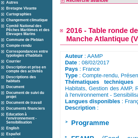
Recherche avancée
Autres
Bretagne Vivante
Cartographies
Changement climatique
Comité National des
2016 - Table ronde d
Pêches Maritimes et des
Elevages Marins
Manche Atlantique (
Commune de Plebian
Compte-rendu
Correspondances entre
Auteur
: AAMP
typologies d’habitats
Courrier
Date
: 08/02/2017
Description et prise en
Pays
: France
compte des activités
Type
: Compte-rendu, Présen
Descriptions des
habitats
Thématiques techniques
:
Document
Habitats, Gestion des AMP, R
Document de suivi du
à l'environnement - Sensibil
projet
Langues disponibles
: Fran
Document de travail
Description
: 
Documents financiers
Education à
l'environnement -
Programme
Sensibilisation
English
Español