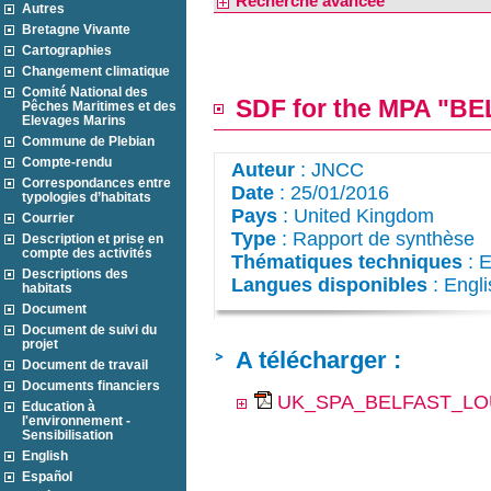
Recherche avancée
Autres
Bretagne Vivante
Cartographies
Changement climatique
Comité National des
SDF for the MPA "B
Pêches Maritimes et des
Elevages Marins
Commune de Plebian
Compte-rendu
Auteur
: JNCC
Correspondances entre
Date
: 25/01/2016
typologies d’habitats
Pays
: United Kingdom
Courrier
Type
: Rapport de synthèse
Description et prise en
compte des activités
Thématiques techniques
: 
Descriptions des
Langues disponibles
: Engli
habitats
Document
Document de suivi du
projet
A télécharger :
Document de travail
Documents financiers
UK_SPA_BELFAST_LO
Education à
l'environnement -
Sensibilisation
English
Español