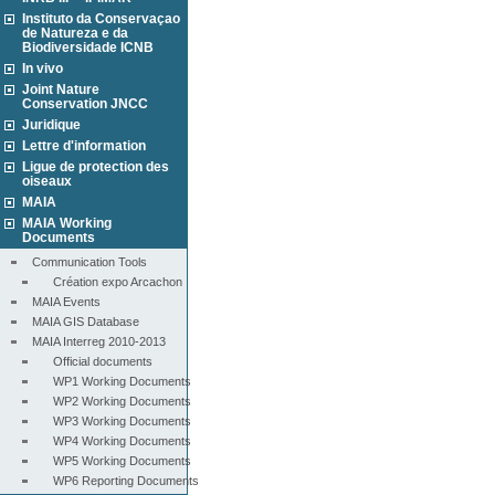
Instituto da Conservaçao
de Natureza e da
Biodiversidade ICNB
In vivo
Joint Nature
Conservation JNCC
Juridique
Lettre d'information
Ligue de protection des
oiseaux
MAIA
MAIA Working
Documents
Communication Tools
Création expo Arcachon
MAIA Events
MAIA GIS Database
MAIA Interreg 2010-2013
Official documents
WP1 Working Documents
WP2 Working Documents
WP3 Working Documents
WP4 Working Documents
WP5 Working Documents
WP6 Reporting Documents