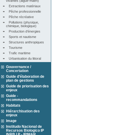
vivantes (algue-maërl)
Extractions matériaux
Pêche professionnelle
Pêche récréative
Pollutions (physique, 
chimique, biologique)
Production d'énergies
Sports et nautisme
Structures anthropiques
Tourisme
Trafic maritime
Urbanisation du littoral
Gouvernance /
Concertation
Guide d’élaboration de
plan de gestions
Guide de priorisation des
enjeux
Guide -
recommandations
Habitats
Hiérarchisation des
enjeux
Image
Institudo Nacional de
Recursos Biologico IP
INRB I.P - IPIMAR