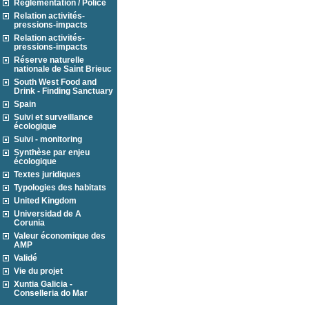
Réglementation / Police
Relation activités-
pressions-impacts
Relation activités-
pressions-impacts
Réserve naturelle
nationale de Saint Brieuc
South West Food and
Drink - Finding Sanctuary
Spain
Suivi et surveillance
écologique
Suivi - monitoring
Synthèse par enjeu
écologique
Textes juridiques
Typologies des habitats
United Kingdom
Universidad de A
Corunia
Valeur économique des
AMP
Validé
Vie du projet
Xuntia Galicia -
Conselleria do Mar