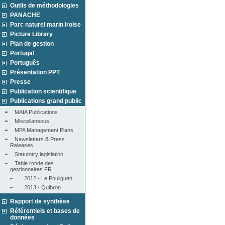
Outils de méthodologies
PANACHE
Parc naturel marin Iroise
Picture Library
Plan de gestion
Portugal
Português
Présentation PPT
Presse
Publication scientifique
Publications grand public
MAIA Publications
Miscellaneous
MPA Management Plans
Newsletters & Press 
Releases
Statutotry legislation
Table ronde des 
gestionnaires FR
2012 - Le Pouliguen
2013 - Quibron
Rapport de synthèse
Référentiels et bases de
données