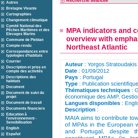
Recherche avancée
Autres
Bretagne Vivante
Cartographies
Changement climatique
Comité National des
MPA indicators and co
Pêches Maritimes et des
Elevages Marins
overview with emphasi
Commune de Plebian
Northeast Atlantic
Compte-rendu
Correspondances entre
typologies d’habitats
Courrier
Auteur
: Yorgos Stratoudakis
Description et prise en
Date
: 01/09/2012
compte des activités
Pays
: Portugal
Descriptions des
habitats
Type
: Publication scientifiqu
Document
Thématiques techniques
: G
Document de suivi du
économique des AMP, Gestion
projet
Langues disponibles
: Engli
Document de travail
Documents financiers
Description
: 
Education à
MAIA aims to contribute tow
l'environnement -
Sensibilisation
of MPAs in the European w
English
and Portugal, despite th
Español