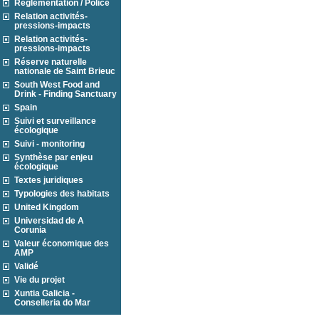
Réglementation / Police
Relation activités-
pressions-impacts
Relation activités-
pressions-impacts
Réserve naturelle
nationale de Saint Brieuc
South West Food and
Drink - Finding Sanctuary
Spain
Suivi et surveillance
écologique
Suivi - monitoring
Synthèse par enjeu
écologique
Textes juridiques
Typologies des habitats
United Kingdom
Universidad de A
Corunia
Valeur économique des
AMP
Validé
Vie du projet
Xuntia Galicia -
Conselleria do Mar