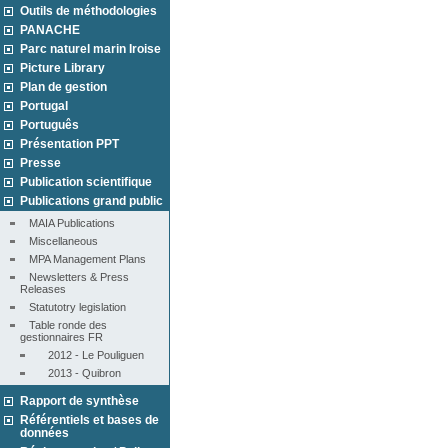
Outils de méthodologies
PANACHE
Parc naturel marin Iroise
Picture Library
Plan de gestion
Portugal
Português
Présentation PPT
Presse
Publication scientifique
Publications grand public
MAIA Publications
Miscellaneous
MPA Management Plans
Newsletters & Press 
Releases
Statutotry legislation
Table ronde des 
gestionnaires FR
2012 - Le Pouliguen
2013 - Quibron
Rapport de synthèse
Référentiels et bases de
données