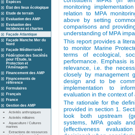
constituent MPAs (in ter
Espèces
monitoring implementatio
État des lieux écologique
relation to MPA monitori
Etude de terrain
Evaluation des AMP
above by setting common b
Evaluation des
comparisons and providin
incidences et chartes
understanding of MPA impact
Façade Atlantique
Façade Manche Mer du
This report provides a liter
Nord
to monitor Marine Protec
Façade Méditerranée
terms of ecological, so
Fédération des Sociétés
pour l'Étude, la
performance. Emphasis is 
Protection et
relevance, i.e. the neces
l'Aménagem
Financement des AMP
closely by management go
Financements de
design and to be communi
référence
implementation to info
Formulaires
evaluation in the context o
Français
France
The rationale for the defi
Gestion des AMP
provided in section 1. Sec
Activités anthropiques
look both upstream (
Activités militaires
systems, MPA goals and
Aquaculture / Cultures 
marines
(effectiveness evaluat
Extractions de ressources 