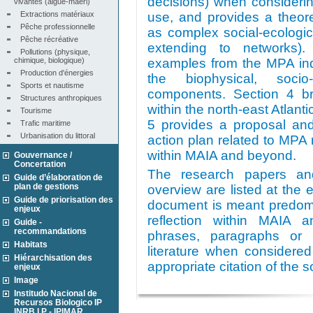
decisions) when consideri
vivantes (algue-maërl)
Extractions matériaux
use, and provides a theore
Pêche professionnelle
as complex social-ecologic
Pêche récréative
extending to networks).
Pollutions (physique, 
chimique, biologique)
examples from the MPA indic
Production d'énergies
the biophysical, soci
Sports et nautisme
components. Section 4 bri
Structures anthropiques
within the north-east Atlant
Tourisme
5 provides a proposal and
Trafic maritime
Urbanisation du littoral
action plan related to MPA 
within MAIA and beyond.
Gouvernance /
Concertation
The research papers and 
Guide d’élaboration de
plan de gestions
overview are listed at the e
Guide de priorisation des
document is meant predomin
enjeux
reflection within MAIA a
Guide -
recommandations
phrases, paragraphs or 
Habitats
literature when considered
Hiérarchisation des
appropriate citation of the s
enjeux
Image
Institudo Nacional de
Recursos Biologico IP
INRB I.P - IPIMAR