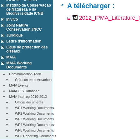
A télécharger :
Instituto da Conservaçao
de Natureza e da
Biodiversidade ICNB
2012_IPMA_Literature_
In vivo
Joint Nature
Conservation JNCC
Juridique
Lettre d'information
Ligue de protection des
oiseaux
MAIA
MAIA Working
Documents
Communication Tools
Création expo Arcachon
MAIA Events
MAIA GIS Database
MAIA Interreg 2010-2013
Official documents
WP1 Working Documents
WP2 Working Documents
WP3 Working Documents
WP4 Working Documents
WP5 Working Documents
WP6 Reporting Documents