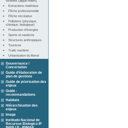
vivantes (algue-maërl)
Extractions matériaux
Pêche professionnelle
Pêche récréative
Pollutions (physique, 
chimique, biologique)
Production d'énergies
Sports et nautisme
Structures anthropiques
Tourisme
Trafic maritime
Urbanisation du littoral
Gouvernance /
Concertation
Guide d’élaboration de
plan de gestions
Guide de priorisation des
enjeux
Guide -
recommandations
Habitats
Hiérarchisation des
enjeux
Image
Institudo Nacional de
Recursos Biologico IP
INRB I.P - IPIMAR