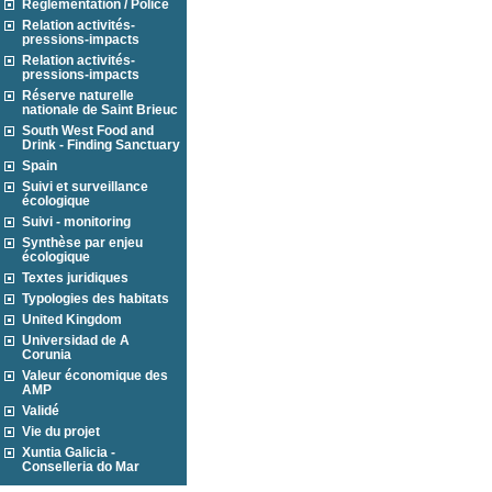
Réglementation / Police
Relation activités-
pressions-impacts
Relation activités-
pressions-impacts
Réserve naturelle
nationale de Saint Brieuc
South West Food and
Drink - Finding Sanctuary
Spain
Suivi et surveillance
écologique
Suivi - monitoring
Synthèse par enjeu
écologique
Textes juridiques
Typologies des habitats
United Kingdom
Universidad de A
Corunia
Valeur économique des
AMP
Validé
Vie du projet
Xuntia Galicia -
Conselleria do Mar