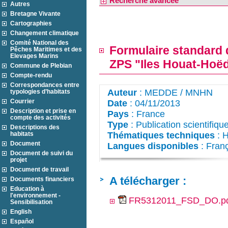
Recherche avancée
Autres
Bretagne Vivante
Cartographies
Changement climatique
Comité National des
Formulaire standard 
Pêches Maritimes et des
Elevages Marins
ZPS "Iles Houat-Hoë
Commune de Plebian
Compte-rendu
Correspondances entre
Auteur
: MEDDE / MNHN
typologies d’habitats
Courrier
Date
: 04/11/2013
Description et prise en
Pays
: France
compte des activités
Type
: Publication scientifiqu
Descriptions des
habitats
Thématiques techniques
: H
Document
Langues disponibles
: Fran
Document de suivi du
projet
Document de travail
A télécharger :
Documents financiers
Education à
l'environnement -
FR5312011_FSD_DO.p
Sensibilisation
English
Español