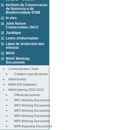
Instituto da Conservaçao
de Natureza e da
Biodiversidade ICNB
In vivo
Joint Nature
Conservation JNCC
Juridique
Lettre d'information
Ligue de protection des
oiseaux
MAIA
MAIA Working
Documents
Communication Tools
Création expo Arcachon
MAIA Events
MAIA GIS Database
MAIA Interreg 2010-2013
Official documents
WP1 Working Documents
WP2 Working Documents
WP3 Working Documents
WP4 Working Documents
WP5 Working Documents
WP6 Reporting Documents