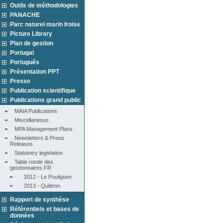
Outils de méthodologies
PANACHE
Parc naturel marin Iroise
Picture Library
Plan de gestion
Portugal
Português
Présentation PPT
Presse
Publication scientifique
Publications grand public
MAIA Publications
Miscellaneous
MPA Management Plans
Newsletters & Press 
Releases
Statutotry legislation
Table ronde des 
gestionnaires FR
2012 - Le Pouliguen
2013 - Quibron
Rapport de synthèse
Référentiels et bases de
données