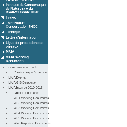
Instituto da Conservaçao
de Natureza e da
Biodiversidade ICNB
In vivo
Joint Nature
Conservation JNCC
Juridique
Lettre d'information
Ligue de protection des
oiseaux
MAIA
MAIA Working
Documents
Communication Tools
Création expo Arcachon
MAIA Events
MAIA GIS Database
MAIA Interreg 2010-2013
Official documents
WP1 Working Documents
WP2 Working Documents
WP3 Working Documents
WP4 Working Documents
WP5 Working Documents
WP6 Reporting Documents