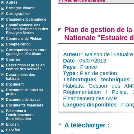
Recherche avancée
Autres
Bretagne Vivante
Cartographies
Changement climatique
Comité National des
Plan de gestion de la
Pêches Maritimes et des
Elevages Marins
Nationale "Estuaire d
Commune de Plebian
Compte-rendu
Correspondances entre
Auteur
: Maison de l'Estuaire
typologies d’habitats
Courrier
Date
: 05/07/2013
Description et prise en
Pays
: France
compte des activités
Type
: Plan de gestion
Descriptions des
habitats
Thématiques techniques
:
Document
Habitats, Gestion des AMP
Document de suivi du
Réglementation / Police, 
projet
Financement des AMP
Document de travail
Langues disponibles
: Fran
Documents financiers
Education à
l'environnement -
Sensibilisation
A télécharger :
English
Español