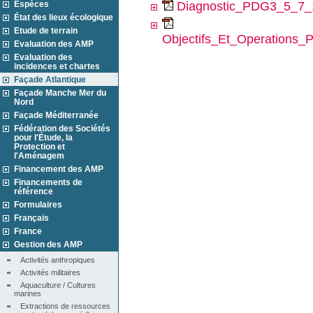
Espèces
Diagnostic_PDG3_5_7_
État des lieux écologique
Etude de terrain
Objectifs_Et_Operations
Evaluation des AMP
Evaluation des
incidences et chartes
Façade Atlantique
Façade Manche Mer du
Nord
Façade Méditerranée
Fédération des Sociétés
pour l'Étude, la
Protection et
l'Aménagem
Financement des AMP
Financements de
référence
Formulaires
Français
France
Gestion des AMP
Activités anthropiques
Activités militaires
Aquaculture / Cultures 
marines
Extractions de ressources 