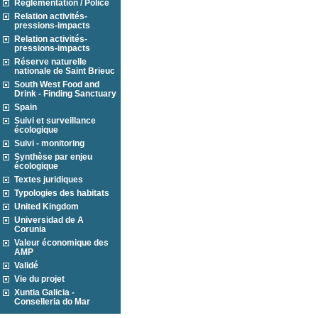
Réglementation / Police
Relation activités-
pressions-impacts
Relation activités-
pressions-impacts
Réserve naturelle
nationale de Saint Brieuc
South West Food and
Drink - Finding Sanctuary
Spain
Suivi et surveillance
écologique
Suivi - monitoring
Synthèse par enjeu
écologique
Textes juridiques
Typologies des habitats
United Kingdom
Universidad de A
Corunia
Valeur économique des
AMP
Validé
Vie du projet
Xuntia Galicia -
Conselleria do Mar