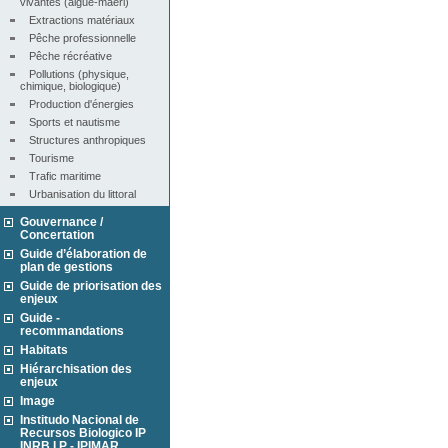
vivantes (algue-maërl)
Extractions matériaux
Pêche professionnelle
Pêche récréative
Pollutions (physique, 
chimique, biologique)
Production d'énergies
Sports et nautisme
Structures anthropiques
Tourisme
Trafic maritime
Urbanisation du littoral
Gouvernance /
Concertation
Guide d’élaboration de
plan de gestions
Guide de priorisation des
enjeux
Guide -
recommandations
Habitats
Hiérarchisation des
enjeux
Image
Institudo Nacional de
Recursos Biologico IP
INRB I.P - IPIMAR