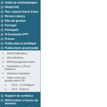
Outils de méthodologies
PANACHE
Parc naturel marin Iroise
Picture Library
Plan de gestion
Portugal
Português
Présentation PPT
Presse
Publication scientifique
Publications grand public
MAIA Publications
Miscellaneous
MPA Management Plans
Newsletters & Press 
Releases
Statutotry legislation
Table ronde des 
gestionnaires FR
2012 - Le Pouliguen
2013 - Quibron
Rapport de synthèse
Référentiels et bases de
données