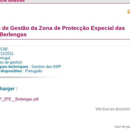
che avancée
 de Gestão da Zona de Protecção Especial das
 Berlengas
ICNF
/11/2011
rtugal
an de gestion
ques techniques
: Gestion des AMP
disponibles
: Português
charger :
_ZPE__Berlengas.pdf
Voir tous les documen
haut de pa