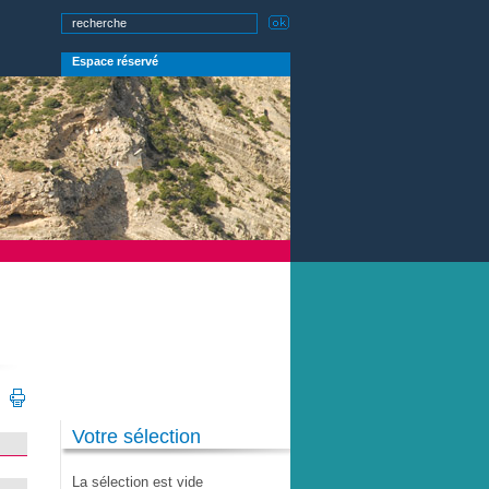
Espace réservé
Votre sélection
La sélection est vide