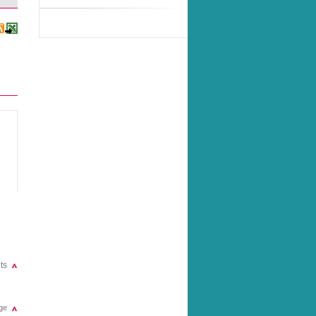
ts
ge