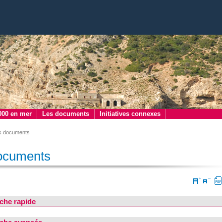
000 en mer
Les documents
Initiatives connexes
s documents
ocuments
che rapide