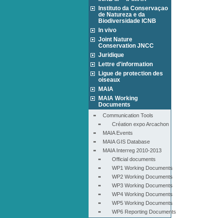
Instituto da Conservaçao
de Natureza e da
Biodiversidade ICNB
In vivo
Joint Nature
Conservation JNCC
Juridique
Lettre d'information
Ligue de protection des
oiseaux
MAIA
MAIA Working
Documents
Communication Tools
Création expo Arcachon
MAIA Events
MAIA GIS Database
MAIA Interreg 2010-2013
Official documents
WP1 Working Documents
WP2 Working Documents
WP3 Working Documents
WP4 Working Documents
WP5 Working Documents
WP6 Reporting Documents