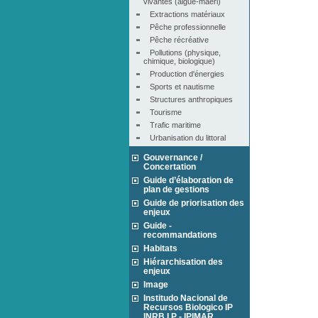
vivantes (algue-maërl)
Extractions matériaux
Pêche professionnelle
Pêche récréative
Pollutions (physique, 
chimique, biologique)
Production d'énergies
Sports et nautisme
Structures anthropiques
Tourisme
Trafic maritime
Urbanisation du littoral
Gouvernance /
Concertation
Guide d’élaboration de
plan de gestions
Guide de priorisation des
enjeux
Guide -
recommandations
Habitats
Hiérarchisation des
enjeux
Image
Institudo Nacional de
Recursos Biologico IP
INRB I.P - IPIMAR