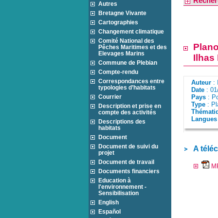
Recher
Autres
Bretagne Vivante
Cartographies
Changement climatique
Comité National des
Plano
Pêches Maritimes et des
Elevages Marins
Ilhas
Commune de Plebian
Compte-rendu
Correspondances entre
Auteur
: 
typologies d’habitats
Date
: 01
Courrier
Pays
: Po
Type
: Pl
Description et prise en
Thémati
compte des activités
Langues 
Descriptions des
habitats
Document
Document de suivi du
A télé
projet
Document de travail
MP
Documents financiers
Education à
l'environnement -
Sensibilisation
English
Español