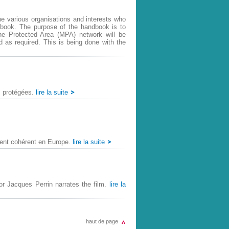
e various organisations and interests who
dbook. The purpose of the handbook is to
e Protected Area (MPA) network will be
as required. This is being done with the
s protégées.
lire la suite
ent cohérent en Europe. 
lire la suite
 Jacques Perrin narrates the film.
lire la
haut de page