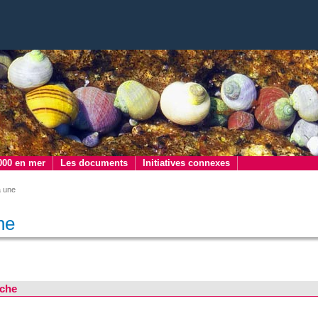
000 en mer
Les documents
Initiatives connexes
a une
ne
che