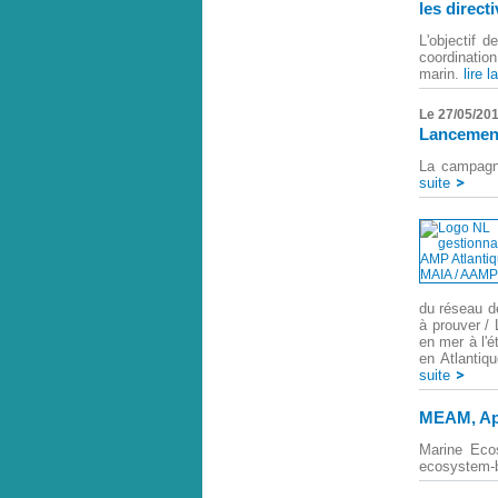
les direct
L'objectif d
coordinatio
marin.
lire l
Le 27/05/20
Lancement 
La campagne
suite
du réseau de
à prouver / 
en mer à l'
en Atlantiq
suite
MEAM, Apr
Marine Eco
ecosystem-