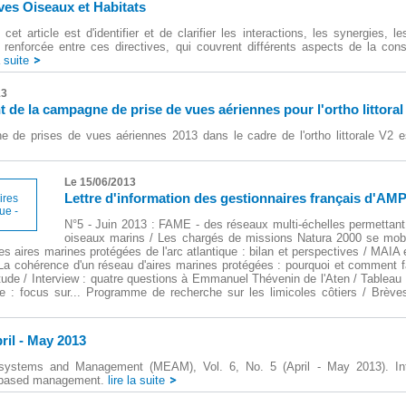
ives Oiseaux et Habitats
e cet article est d'identifier et de clarifier les interactions, les synergies, 
n renforcée entre ces directives, qui couvrent différents aspects de la cons
a suite
13
de la campagne de prise de vues aériennes pour l'ortho littoral 
 de prises de vues aériennes 2013 dans le cadre de l'ortho littorale V2 es
Le 15/06/2013
Lettre d'information des gestionnaires français d'AMP
N°5 - Juin 2013 : FAME - des réseaux multi-échelles permettant
oiseaux marins / Les chargés de missions Natura 2000 se mobi
s aires marines protégées de l'arc atlantique : bilan et perspectives / MAIA
La cohérence d'un réseau d'aires marines protégées : pourquoi et comment fai
étude / Interview : quatre questions à Emmanuel Thévenin de l'Aten / Tablea
ue : focus sur... Programme de recherche sur les limicoles côtiers / Brève
il - May 2013
systems and Management (MEAM), Vol. 6, No. 5 (April - May 2013). Int
based management.
lire la suite