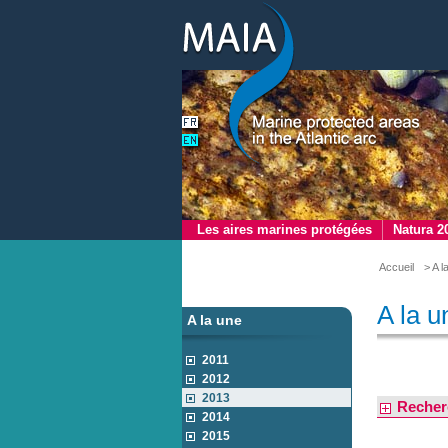
Les aires marines protégées
Natura 2
Accueil
> A l
A la u
A la une
2011
2012
2013
Recher
2014
2015