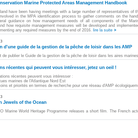
nservation Marine Protected Areas Management Handbook
land have been having meetings with a large number of representatives of th
nvolved in the MPA identification process to gather comments on the han
neral guidance on how management needs of all components of the Marin
nd how requisite management measures will be developed and implemented 
ementing any required measures by the end of 2016.
lire la suite
13
n d'une guide de la gestion de la pêche de loisir dans les AMP
 de publier le Guide de la gestion de la pêche de loisir dans les aires marine
ns récentes qui peuvent vous intéresser, jetez un oeil !
ations récentes peuvent vous intéresser :
rtues marines de l'Atlantique Nord Est
esoins et priorités en termes de recherche pour une réseau d'AMP écologiquem
13
 Jewels of the Ocean
Marine World Heritage Programme releases a short film. The French actor