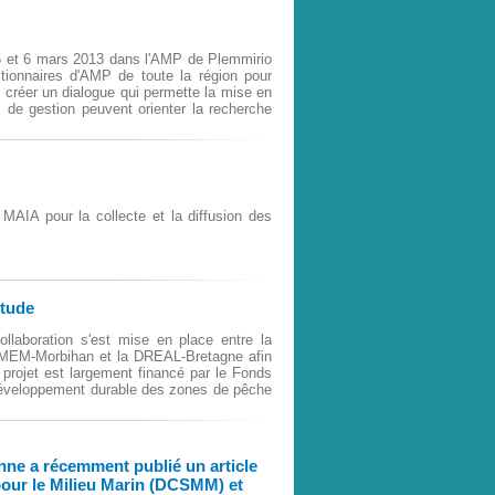
5 et 6 mars 2013 dans l'AMP de Plemmirio
estionnaires d'AMP de toute la région pour
créer un dialogue qui permette la mise en
 de gestion peuvent orienter la recherche
MAIA pour la collecte et la diffusion des 
étude
ollaboration s'est mise en place entre la
EM-Morbihan et la DREAL-Bretagne afin
projet est largement financé par le Fonds
 développement durable des zones de pêche
ne a récemment publié un article
e pour le Milieu Marin (DCSMM) et