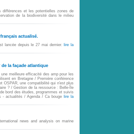
les différences et les potentielles zones de
ervation de la biodiversité dans le milieu
français actualisé.
t lancée depuis le 27 mai dernier.
lire la
 de la façade atlantique
 une meilleure efficacité des amp pour les
lisent en Bretagne / Première conférence
 et OSPAR, une compatibilité qui n'est plus
re ? / Gestion de la ressource : Belle-Île
u de bord des études, programmes et suivis
s - actualités / Agenda / Ca bouge
lire la
ernational news and analysis on marine