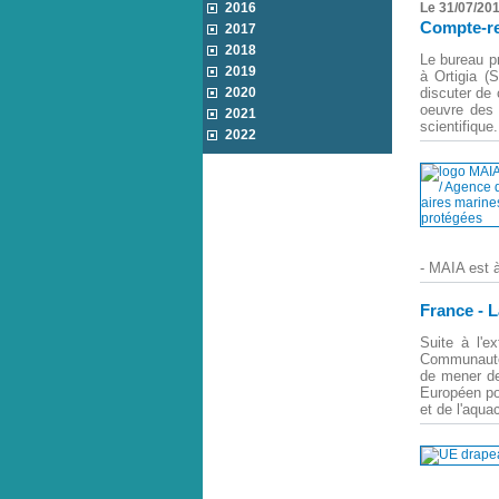
2016
Le 31/07/20
Compte-re
2017
2018
Le bureau p
2019
à Ortigia (
2020
discuter de
oeuvre des 
2021
scientifique.
2022
- MAIA est 
France - L
Suite à l'e
Communauté
de mener de
Européen po
et de l'aqua