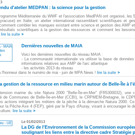
13
ndu d'atelier MEDPAN : la science pour la gestion
rogramme Méditerranée du WWF et l'association MedPAN ont organisé, les 
Syracuse) en Italie, un atelier international rassemblant scientifiques et g
 comment combler les manques existant entre science et gestion des AMP et 
résultats scientifiques à la gestion des ressources et comment les besoins
lire la suite
Dernières nouvelles de MAIA
Voici les dernières nouvelles du réseau MAIA :
- La communauté internationale va utiliser la base de données 
informations relatives aux AMP de l'arc atlantique
- les activités 2013 du réseau
à l'honneur dans le numéro de mai - juin de MPA News ! 
lire la suite
a gestion de la ressource en milieu marin autour de Belle-Île à l'
xtension marine du site Natura 2000 "Belle-Île-en-Mer" (FR5300032), une c
 de Communes de Belle-Île-en-Mer (CCBI), le CRPMEM-Bretagne, le CDPM
s actions intégrant les métiers de la pêche à la démarche Natura 2000. Ce 
ur la Pêche Axe 4 (FEP), géré par le Pays d'Auray, visant à encourager le
culture.
lire la suite
Le 01/02/2013
La DG de l'Environnement de la Commission européen
soulignant les liens entre la directive cadre Stratégi