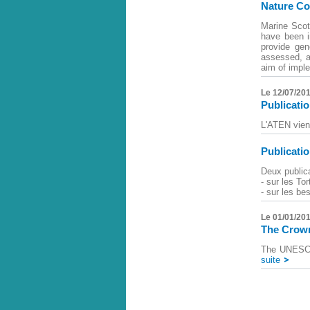
Nature Co
Marine Scot
have been i
provide ge
assessed, a
aim of impl
Le 12/07/20
Publicatio
L'ATEN vient
Publicatio
Deux public
- sur les To
- sur les b
Le 01/01/20
The Crown
The UNESCO 
suite