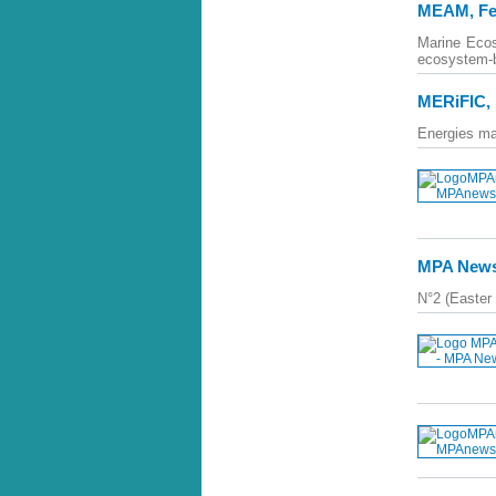
MEAM, Feb
Marine Ecos
ecosystem-
MERiFIC, L
Energies mar
MPA Newsl
N°2 (Easter 