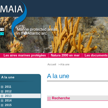
Les aires marines protégées
Natura 2000 en mer
Les documents
Accueil
> A la une
A la une
A la une
2011
2012
2013
Recherche
2014
2015