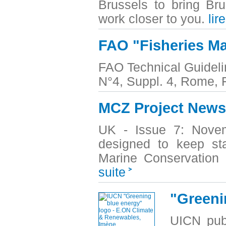
Brussels to bring Bru
work closer to you.
lir
FAO "Fisheries M
FAO Technical Guideli
N°4, Suppl. 4, Rome, 
MCZ Project Newsle
UK - Issue 7: Novem
designed to keep sta
Marine Conservation 
suite
"Greeni
UICN publ