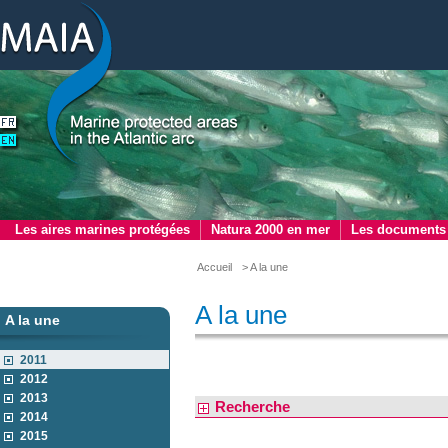
Les aires marines protégées
Natura 2000 en mer
Les documents
Accueil
> A la une
A la une
A la une
2011
2012
2013
Recherche
2014
2015