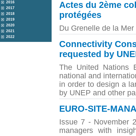
2016
Actes du 2ème col
2017
protégées
2018
2019
2020
Du Grenelle de la Mer
2021
2022
Connectivity Cons
requested by UN
The United Nations 
national and internati
in order to design a l
by UNEP and other pa
EURO-SITE-MANA
Issue 7 - November 20
managers with insig