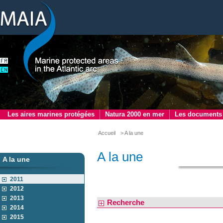
Les aires marines protégées
Natura 2000 en mer
Les documents
Accueil
> A la une
A la une
A la une
2011
2012
2013
Recherche
2014
2015