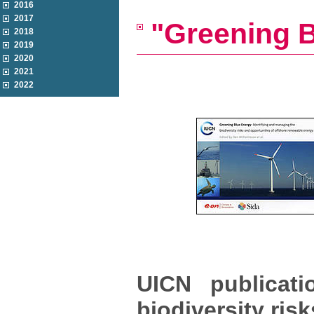
2016
2017
"Greening 
2018
2019
2020
2021
2022
UICN publicat
biodiversity ris