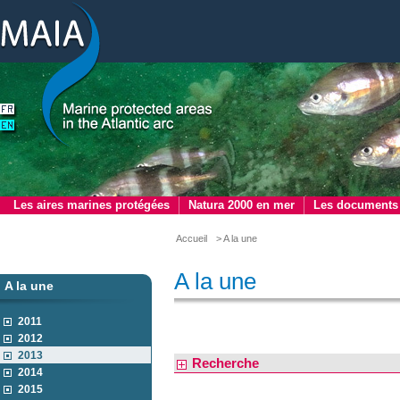
Les aires marines protégées
Natura 2000 en mer
Les documents
Accueil
> A la une
A la une
A la une
2011
2012
2013
Recherche
2014
2015