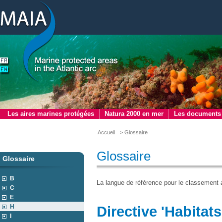
Les aires marines protégées
Natura 2000 en mer
Les documents
Accueil
> Glossaire
Glossaire
Glossaire
B
La langue de référence pour le classement a
C
E
H
Directive 'Habitats
I