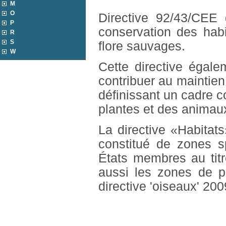
M
O
Directive 92/43/CEE
P
conservation des habi
R
S
flore sauvages.
W
Cette directive égale
contribuer au maintien
définissant un cadre 
plantes et des animau
La directive «Habitats
constitué de zones s
États membres au titre
aussi les zones de pr
directive 'oiseaux' 20