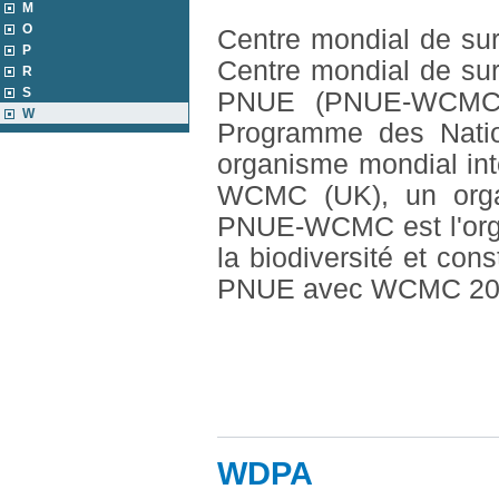
M
O
Centre mondial de sur
P
Centre mondial de sur
R
S
PNUE (PNUE-WCMC) es
W
Programme des Natio
organisme mondial int
WCMC (UK), un organ
PNUE-WCMC est l'orga
la biodiversité et con
PNUE avec WCMC 20
WDPA