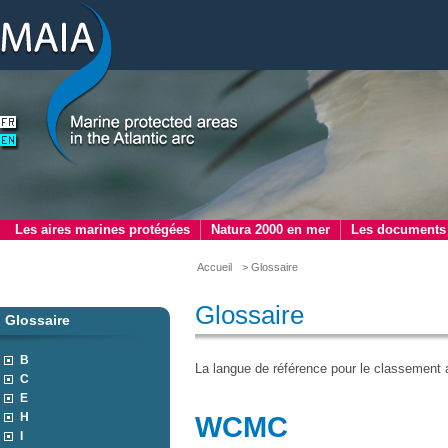
Les aires marines protégées
Natura 2000 en mer
Les documents
Accueil
> Glossaire
Glossaire
Glossaire
B
La langue de référence pour le classement a
C
E
H
WCMC
I