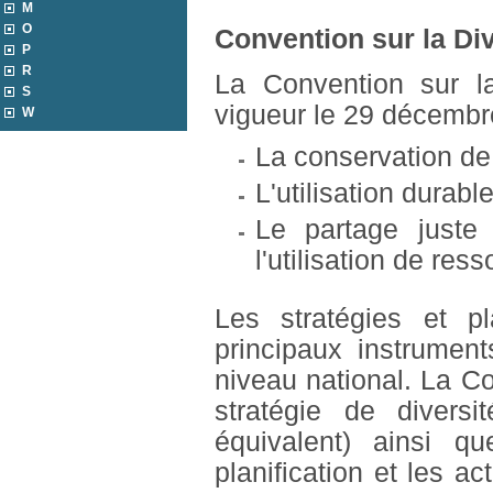
M
O
Convention sur la Di
P
R
La Convention sur la
S
vigueur le 29 décembre
W
La conservation de 
L'utilisation durab
Le partage juste
l'utilisation de re
Les stratégies et p
principaux instrume
niveau national. La C
stratégie de diversi
équivalent) ainsi qu
planification et les ac