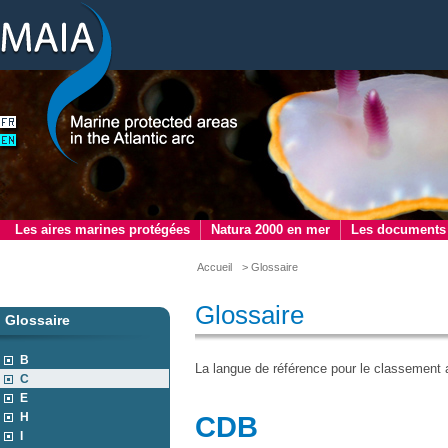
Les aires marines protégées
Natura 2000 en mer
Les documents
Accueil
> Glossaire
Glossaire
Glossaire
B
La langue de référence pour le classement a
C
E
H
CDB
I