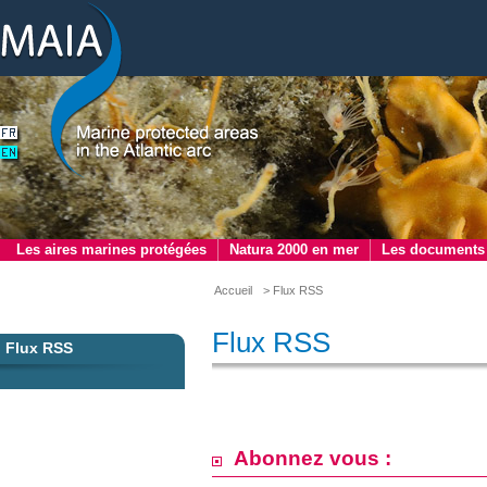
Les aires marines protégées
Natura 2000 en mer
Les documents
Accueil
> Flux RSS
Flux RSS
Flux RSS
Abonnez vous :