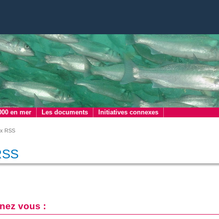
000 en mer
Les documents
Initiatives connexes
ux RSS
RSS
nez vous :