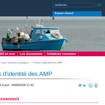
Espace réservé
000 en mer
Les documents
Initiatives connexes
s aires marines protégées
> Fiches d'identité des AMP
 d'identité des AMP
e à jour : 06/08/2026 11:45
issement