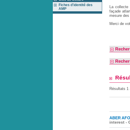
Fiches d'identité des
La collecte
AMP
façade atla
mesure des 
Merci de vo
Recher
Recher
Résul
Résultats 1
ABER AFO
interest -