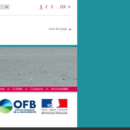
1
2
3
...119
>
haut de page
site
Crédits
Contacts
Accessibilité