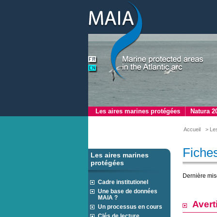
Les aires marines protégées
Natura 2
Accueil
> Le
Fiches
Les aires marines
protégées
Dernière mis
Cadre institutionel
Une base de données
MAIA ?
Avert
Un processus en cours
Clés de lecture