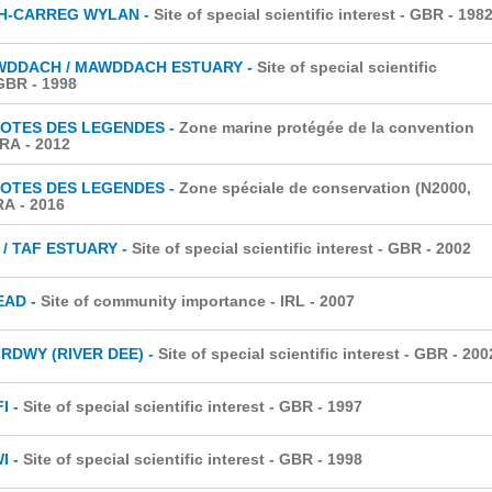
H-CARREG WYLAN -
Site of special scientific interest - GBR
- 198
WDDACH / MAWDDACH ESTUARY -
Site of special scientific
 GBR
- 1998
COTES DES LEGENDES -
Zone marine protégée de la convention
FRA
- 2012
COTES DES LEGENDES -
Zone spéciale de conservation (N2000,
RA
- 2016
 / TAF ESTUARY -
Site of special scientific interest - GBR
- 2002
EAD -
Site of community importance - IRL
- 2007
RDWY (RIVER DEE) -
Site of special scientific interest - GBR
- 200
I -
Site of special scientific interest - GBR
- 1997
I -
Site of special scientific interest - GBR
- 1998