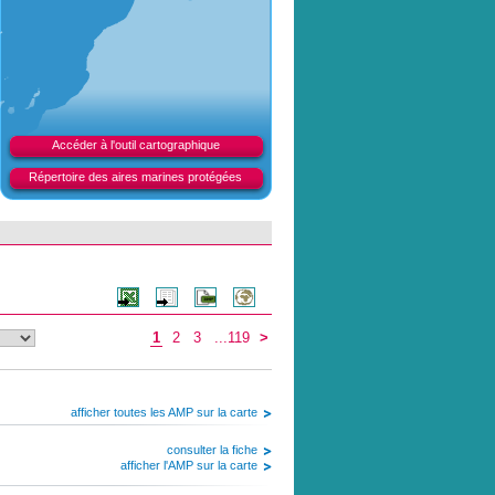
Accéder à l'outil cartographique
Répertoire des aires marines protégées
1
2
3
...119
>
afficher toutes les AMP sur la carte
consulter la fiche
afficher l'AMP sur la carte