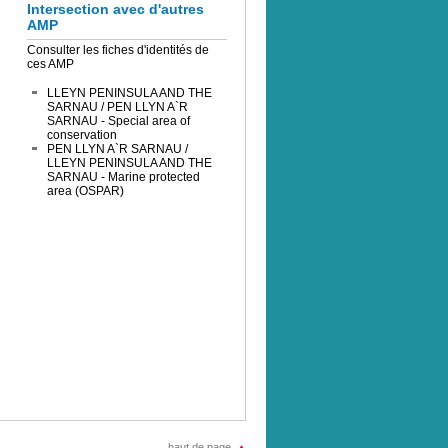
Intersection avec d'autres
AMP
Consulter les fiches d'identités de
ces AMP
LLEYN PENINSULA AND THE
SARNAU / PEN LLYN A`R
SARNAU - Special area of
conservation
PEN LLYN A`R SARNAU /
LLEYN PENINSULA AND THE
SARNAU - Marine protected
area (OSPAR)
haut de page