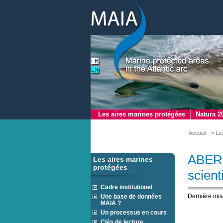
Les aires marines protégées
Natura 2
Accueil
> Le
ABER 
Les aires marines
protégées
scienti
Cadre institutionel
Dernière mis
Une base de données
MAIA ?
Un processus en cours
Clés de lecture