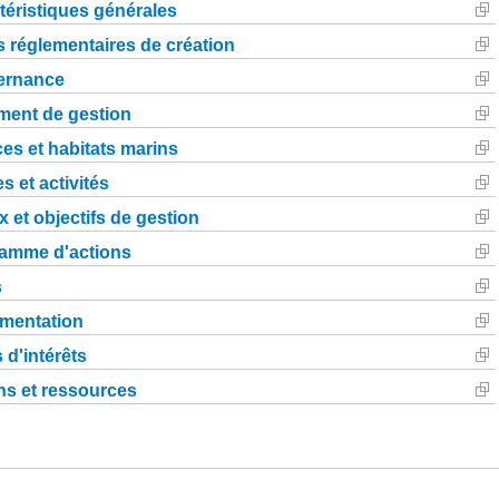
téristiques générales
s réglementaires de création
ernance
ent de gestion
es et habitats marins
s et activités
 et objectifs de gestion
amme d'actions
s
mentation
 d'intérêts
s et ressources