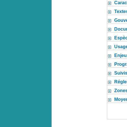
Carac
Texte
Gouv
Docum
Espèc
Usage
Enjeux
Progr
Suivi
Régle
Zones
Moyen