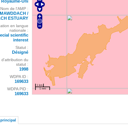
Royaume-Uni
Nom de l'AMP :
 MAWDDACH /
CH ESTUARY
ation en langue
nationale :
ecial scientific
interest
Statut :
Désigné
d'attribution du
statut :
1998
WDPA ID :
169633
1 km
WDPA PID :
1 nmi
169633
principal