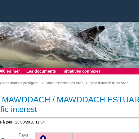
000 en mer
Les documents
Initiatives connexes
s aires marines protégées
> Fiches d'identité des AMP
> Fiche d'identité d'une AMP
MAWDDACH / MAWDDACH ESTUARY - S
fic interest
e à jour : 26/03/2018 11:54
Pays :