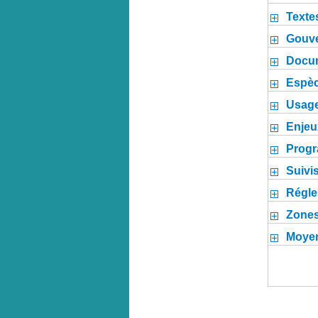
Texte
Gouv
Docum
Espèc
Usage
Enjeux
Progr
Suivi
Régle
Zones
Moyen