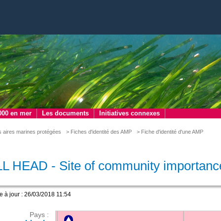
000 en mer
Les documents
Initiatives connexes
s aires marines protégées
> Fiches d'identité des AMP
> Fiche d'identité d'une AMP
L HEAD - Site of community importanc
e à jour : 26/03/2018 11:54
Pays :