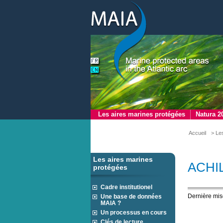
Les aires marines protégées
Natura 2
Accueil
> Le
Les aires marines
ACHIL
protégées
Cadre institutionel
Dernière mis
Une base de données
MAIA ?
Un processus en cours
Clés de lecture