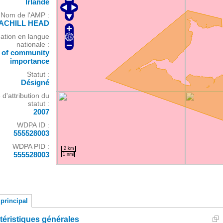
Irlande
Nom de l'AMP :
ACHILL HEAD
ation en langue
nationale :
e of community
importance
Statut :
Désigné
d'attribution du
statut :
2007
WDPA ID :
555528003
WDPA PID :
2 km
555528003
1 nmi
principal
téristiques générales