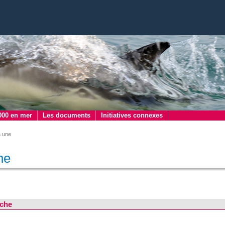
000 en mer
Les documents
Initiatives connexes
a une
ne
che