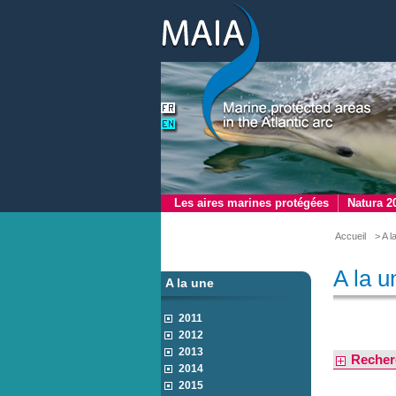
Les aires marines protégées
Natura 2
Accueil
> A l
A la u
A la une
2011
2012
2013
Recher
2014
2015