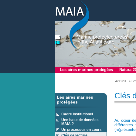
Les aires marines protégées
Natura 2
Accueil
> Le
Clés d
Les aires marines
protégées
Cadre institutionel
Une base de données
Au cœur des
MAIA ?
différente
(re)présente
Un processus en cours
Clés de lecture