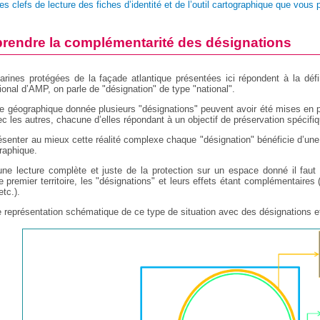
es clefs de lecture des 
fiches d’identité
et de l’outil cartographique que vous 
endre la complémentarité des désignations
rines protégées de la façade atlantique présentées ici répondent à la défini
tional d’AMP, on parle de "désignation" de type "national".
e géographique donnée plusieurs "désignations" peuvent avoir été mises en 
c les autres, chacune d’elles répondant à un objectif de préservation spécifiq
ésenter au mieux cette réalité complexe chaque "désignation" bénéficie d’une f
graphique.
une lecture complète et juste de la protection sur un espace donné il faut 
 premier territoire, les "désignations" et leurs effets étant complémentaire
etc.).
 représentation schématique de ce type de situation avec des désignations et