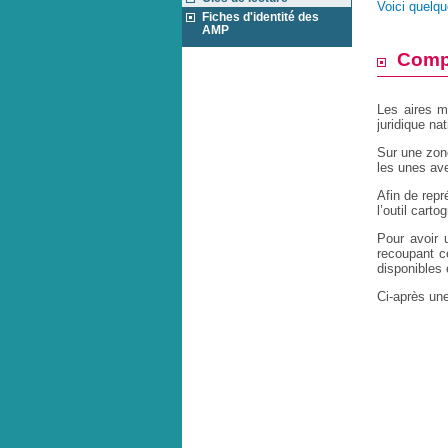
Voici quelqu
Fiches d'identité des
AMP
Compr
Les aires ma
juridique na
Sur une zon
les unes ave
Afin de repr
l’outil carto
Pour avoir 
recoupant ce
disponibles 
Ci-après une