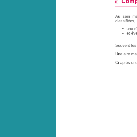
Compr
Au sein mê
classifiées,
une ré
et év
Souvent les
Une aire mar
Ci-après une