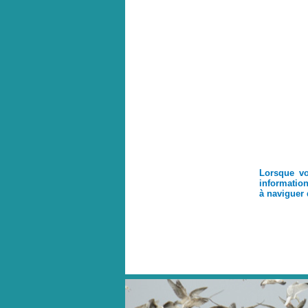
Lorsque vo
information
à naviguer 