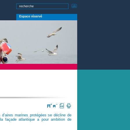
Espace réservé
n d’aires marines protégées se décline de 
a façade atlantique a pour ambition de