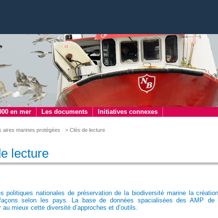
000 en mer
Les documents
Initiatives connexes
s aires marines protégées
> Clés de lecture
e lecture
 politiques nationales de préservation de la biodiversité marine la créatio
s façons selon les pays. La base de données spacialisées des AMP de l
r au mieux cette diversité d’approches et d’outils.